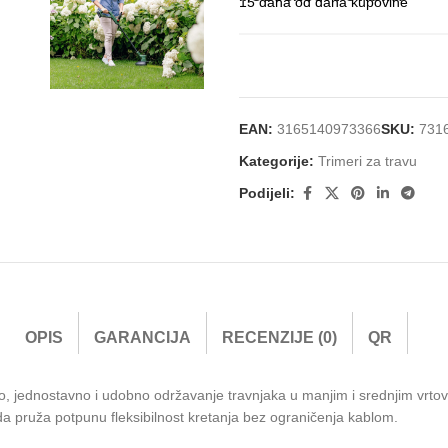
15 dana od dana kupovine
EAN:
3165140973366
SKU:
731
Kategorije:
Trimeri za travu
Podijeli:
OPIS
GARANCIJA
RECENZIJE (0)
QR
o, jednostavno i udobno održavanje travnjaka u manjim i srednjim vrtovim
 pruža potpunu fleksibilnost kretanja bez ograničenja kablom.