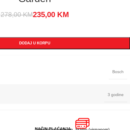
235,00
KM
278,00
KM
DODAJ U KORPU
Bosch
3 godine
NAČIN PLAĆANJA
Gotovinom, karticom, žiralno (virmanom)