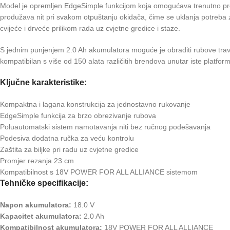
Model je opremljen EdgeSimple funkcijom koja omogućava trenutno pre
produžava nit pri svakom otpuštanju okidača, čime se uklanja potreba z
cvijeće i drveće prilikom rada uz cvjetne gredice i staze.
S jednim punjenjem 2.0 Ah akumulatora moguće je obraditi rubove tra
kompatibilan s više od 150 alata različitih brendova unutar iste platfor
Ključne karakteristike:
Kompaktna i lagana konstrukcija za jednostavno rukovanje
EdgeSimple funkcija za brzo obrezivanje rubova
Poluautomatski sistem namotavanja niti bez ručnog podešavanja
Podesiva dodatna ručka za veću kontrolu
Zaštita za biljke pri radu uz cvjetne gredice
Promjer rezanja 23 cm
Kompatibilnost s 18V POWER FOR ALL ALLIANCE sistemom
Tehničke specifikacije:
Napon akumulatora:
18.0 V
Kapacitet akumulatora:
2.0 Ah
Kompatibilnost akumulatora:
18V POWER FOR ALL ALLIANCE