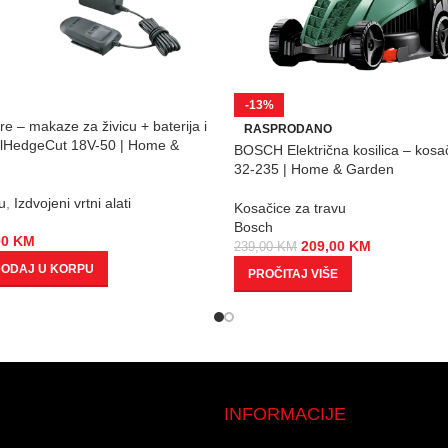
-13%
 – makaze za živicu + baterija i
RASPRODANO
alHedgeCut 18V-50 | Home &
BOSCH Električna kosilica – kos
32-235 | Home & Garden
u
,
Izdvojeni vrtni alati
Kosačice za travu
Bosch
00
KM
209,00
KM
239,00
KM
ODAJ U KORPU
PROČITAJ VIŠE
INFORMACIJE