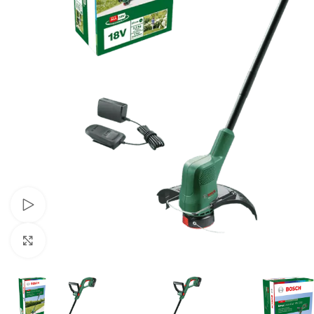
Pogledaj video
Klikni za uvećavanje