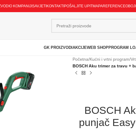
ZVODI
O KOMPANIJI
SAVJETI
KONTAKTI
POŠALJITE UPIT
MAPA
REFERENCE
OBOJ
GK PROIZVODI
AKCIJE
WEB SHOP
PROGRAM LO
Početna
/
Kućni i vrtni program
/
Vrt
BOSCH Aku trimer za travu + b
BOSCH Aku t
punjač Easy