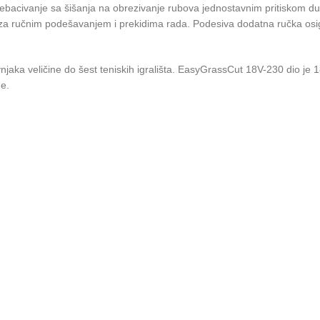
bacivanje sa šišanja na obrezivanje rubova jednostavnim pritiskom du
a ručnim podešavanjem i prekidima rada. Podesiva dodatna ručka osigura
vnjaka veličine do šest teniskih igrališta. EasyGrassCut 18V-230 dio
me.