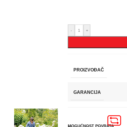
-
+
PROIZVOĐAČ
GARANCIJA
MOGUĆNOST POVRATA