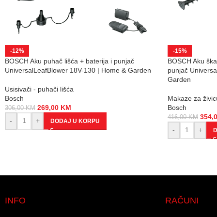
-12%
-15%
BOSCH Aku puhač lišća + baterija i punjač
BOSCH Aku škare
UniversalLeafBlower 18V-130 | Home & Garden
punjač Univers
Garden
Usisivači - puhači lišća
Bosch
Makaze za živic
269,00
KM
Bosch
306,00
KM
354,
416,00
KM
-
+
DODAJ U KORPU
-
+
D
INFO
RAČUNI