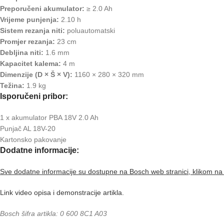
Preporučeni akumulator:
≥ 2.0 Ah
Vrijeme punjenja:
2.10 h
Sistem rezanja niti:
poluautomatski
Promjer rezanja:
23 cm
Debljina niti:
1.6 mm
Kapacitet kalema:
4 m
Dimenzije (D × Š × V):
1160 × 280 × 320 mm
Težina:
1.9 kg
Isporučeni pribor:
1 x akumulator PBA 18V 2.0 Ah
Punjač AL 18V-20
Kartonsko pakovanje
Dodatne informacije:
Sve dodatne informacije su dostupne na Bosch web stranici, klikom na 
Link video opisa i demonstracije artikla.
Bosch šifra artikla: 0 600 8C1 A03