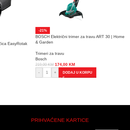
-21%
BOSCH Električni trimer za travu ART 30 | Home
& Garden
ačica EasyRotak
Trimeri za travu
Bosch
174,00
KM
219,00
KM
-
+
DODAJ U KORPU
PRIHVAĆENE KARTICE