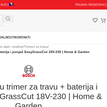
I KUĆU
PRIJAVA / REGISTRACI
JALNOSTI
KONTAKTI
ni alati i mašine
/
Trimeri za travu
/
aterija i punjač EasyGrassCut 18V-230 | Home & Garden
rimer za travu + baterija i
GrassCut 18V-230 | Home &
Garden