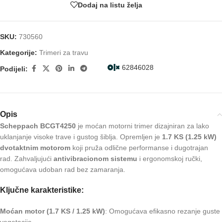
Dodaj na listu želja
SKU:
730560
Kategorije:
Trimeri za travu
62846028
Podijeli:
Opis
Scheppach BCGT4250
je moćan motorni trimer dizajniran za lako
uklanjanje visoke trave i gustog šiblja. Opremljen je
1.7 KS (1.25 kW)
dvotaktnim motorom
koji pruža odlične performanse i dugotrajan
rad. Zahvaljujući
antivibracionom sistemu
i ergonomskoj ručki,
omogućava udoban rad bez zamaranja.
Ključne karakteristike:
Moćan motor (1.7 KS / 1.25 kW)
: Omogućava efikasno rezanje guste