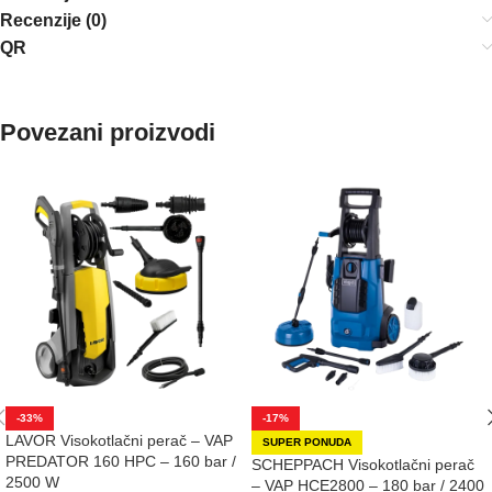
Recenzije (0)
QR
Povezani proizvodi
-33%
-17%
LAVOR Visokotlačni perač – VAP
SUPER PONUDA
PREDATOR 160 HPC – 160 bar /
SCHEPPACH Visokotlačni perač
2500 W
– VAP HCE2800 – 180 bar / 2400