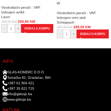
W
Visokotlačni perači - VAP
,
Izdvojeni artikli
Visokotlačni perači - VAP
,
Lavor
Izdvojeni vrtni alati
299,90
KM
449,90
KM
Scheppach
289,00
KM
349,00
KM
-
+
DODAJ U KORPU
-
+
DODAJ U KORPU
INFO
GLAS-KOMERC D.O.O.
Sviračka 82, Gradačac, BiH
+387 61 904 421
+387 35 821 715
info@gkboje.ba
www.gkboje.ba
RAČUNI