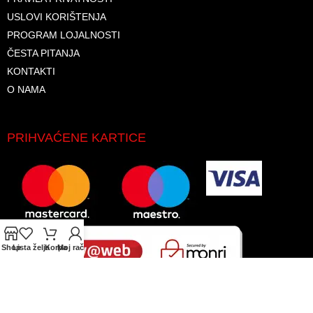
USLOVI KORIŠTENJA
PROGRAM LOJALNOSTI
ČESTA PITANJA
KONTAKTI
O NAMA
PRIHVAĆENE KARTICE
Shop
Lista želja
Korpa
Moj račun