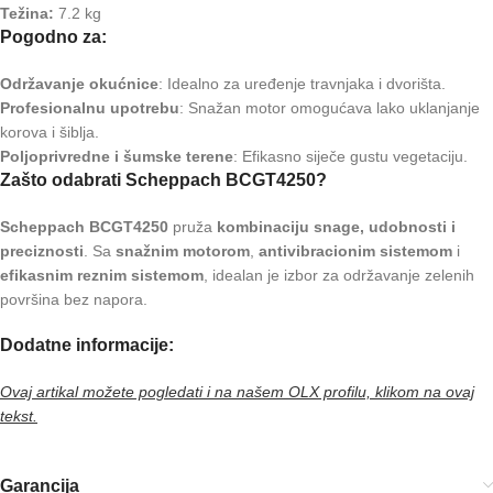
Težina:
7.2 kg
Pogodno za:
Održavanje okućnice
: Idealno za uređenje travnjaka i dvorišta.
Profesionalnu upotrebu
: Snažan motor omogućava lako uklanjanje
korova i šiblja.
Poljoprivredne i šumske terene
: Efikasno siječe gustu vegetaciju.
Zašto odabrati Scheppach BCGT4250?
Scheppach BCGT4250
pruža
kombinaciju snage, udobnosti i
preciznosti
. Sa
snažnim motorom
,
antivibracionim sistemom
i
efikasnim reznim sistemom
, idealan je izbor za održavanje zelenih
površina bez napora.
Dodatne informacije:
Ovaj artikal možete pogledati i na našem OLX profilu, klikom na ovaj
tekst.
Garancija