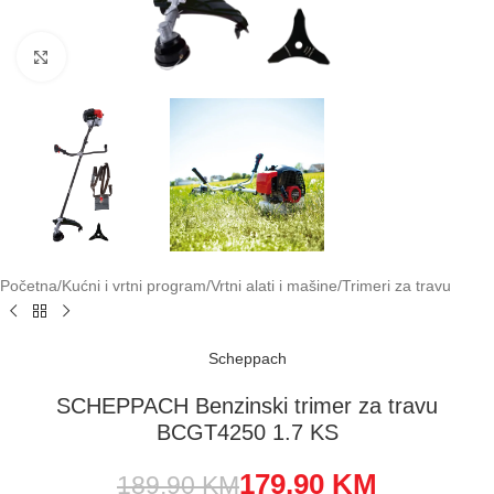
Klikni za uvećavanje
Početna
/
Kućni i vrtni program
/
Vrtni alati i mašine
/
Trimeri za travu
Scheppach
SCHEPPACH Benzinski trimer za travu
BCGT4250 1.7 KS
179,90
KM
189,90
KM