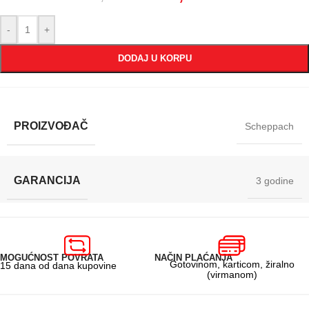
-
+
DODAJ U KORPU
PROIZVOĐAČ
Scheppach
GARANCIJA
3 godine
MOGUĆNOST POVRATA
NAČIN PLAĆANJA
Gotovinom, karticom, žiralno
15 dana od dana kupovine
(virmanom)