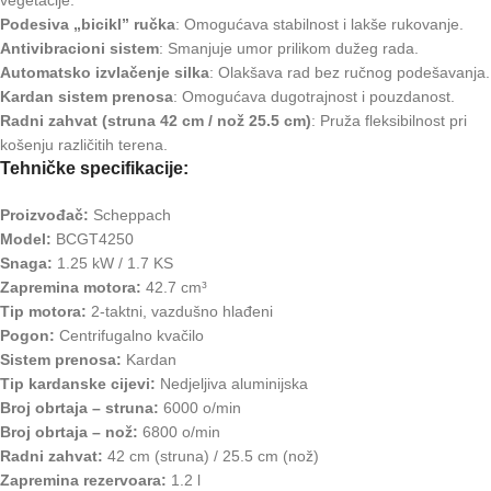
vegetacije.
Podesiva „bicikl” ručka
: Omogućava stabilnost i lakše rukovanje.
Antivibracioni sistem
: Smanjuje umor prilikom dužeg rada.
Automatsko izvlačenje silka
: Olakšava rad bez ručnog podešavanja.
Kardan sistem prenosa
: Omogućava dugotrajnost i pouzdanost.
Radni zahvat (struna 42 cm / nož 25.5 cm)
: Pruža fleksibilnost pri
košenju različitih terena.
Tehničke specifikacije:
Proizvođač:
Scheppach
Model:
BCGT4250
Snaga:
1.25 kW / 1.7 KS
Zapremina motora:
42.7 cm³
Tip motora:
2-taktni, vazdušno hlađeni
Pogon:
Centrifugalno kvačilo
Sistem prenosa:
Kardan
Tip kardanske cijevi:
Nedjeljiva aluminijska
Broj obrtaja – struna:
6000 o/min
Broj obrtaja – nož:
6800 o/min
Radni zahvat:
42 cm (struna) / 25.5 cm (nož)
Zapremina rezervoara:
1.2 l