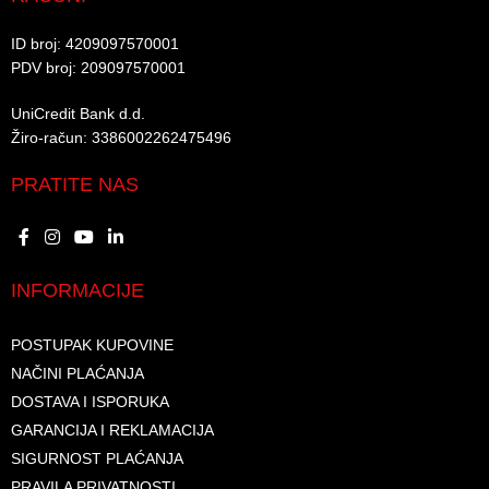
ID broj: 4209097570001​
PDV broj: 209097570001 ​
UniCredit Bank d.d.​
Žiro-račun: 3386002262475496​​
PRATITE NAS
INFORMACIJE
POSTUPAK KUPOVINE
NAČINI PLAĆANJA
DOSTAVA I ISPORUKA
GARANCIJA I REKLAMACIJA
SIGURNOST PLAĆANJA
PRAVILA PRIVATNOSTI