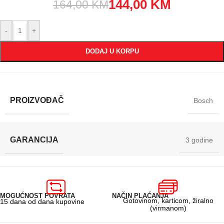
144,00
KM
164,00
KM
-
+
DODAJ U KORPU
PROIZVOĐAČ
Bosch
GARANCIJA
3 godine
MOGUĆNOST POVRATA
NAČIN PLAĆANJA
Gotovinom, karticom, žiralno
15 dana od dana kupovine
(virmanom)