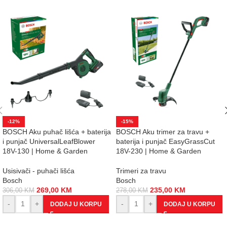
-12%
-15%
BOSCH Aku puhač lišća + baterija
BOSCH Aku trimer za travu +
i punjač UniversalLeafBlower
baterija i punjač EasyGrassCut
18V-130 | Home & Garden
18V-230 | Home & Garden
Usisivači - puhači lišća
Trimeri za travu
Bosch
Bosch
269,00
KM
235,00
KM
306,00
KM
278,00
KM
-
+
-
+
DODAJ U KORPU
DODAJ U KORPU