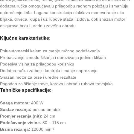
dodatna ručka omogućavaju prilagodbu radnom položaju i smanjuju
opterećenje leđa. Lagana konstrukcija olakšava manevriranje oko
biljaka, drveća, klupa i uz rubove staza i zidova, dok snažan motor
osigurava brzu i urednu završnu obradu.
Ključne karakteristike:
Poluautomatski kalem za manje ručnog podešavanja
Prebacivanje između šišanja i obrezivanja jednim klikom
Podesiva visina za prilagodbu korisniku
Dodatna ručka za bolju kontrolu i manje naprezanje
Snažan motor za brze i uredne rezultate
Pogodan za šišanje trave, korova i obradu rubova travnjaka
Tehničke specifikacije:
Snaga motora:
400 W
Sustav rezanja:
poluautomatski
Promjer rezanja (nit):
24 cm
Podešavanje visine:
80 – 115 cm
Brzina rezanja:
12000 min⁻¹