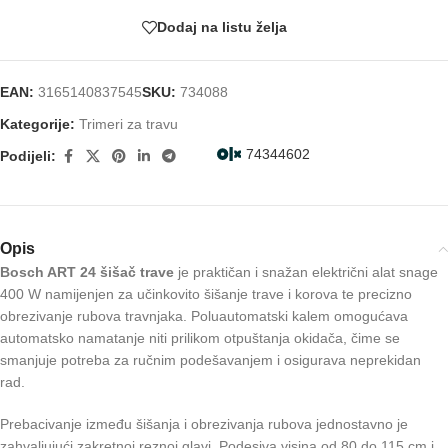
Dodaj na listu želja
EAN:
3165140837545
SKU:
734088
Kategorije:
Trimeri za travu
74344602
Podijeli:
Opis
Bosch ART 24 šišač trave
je praktičan i snažan električni alat snage
400 W namijenjen za učinkovito šišanje trave i korova te precizno
obrezivanje rubova travnjaka. Poluautomatski kalem omogućava
automatsko namatanje niti prilikom otpuštanja okidača, čime se
smanjuje potreba za ručnim podešavanjem i osigurava neprekidan
rad.
Prebacivanje između šišanja i obrezivanja rubova jednostavno je
zahvaljujući zakretnoj reznoj glavi. Podesiva visina od 80 do 115 cm i