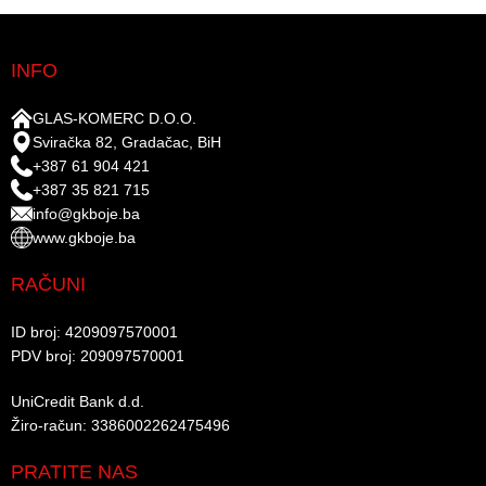
INFO
GLAS-KOMERC D.O.O.
Sviračka 82, Gradačac, BiH
+387 61 904 421
+387 35 821 715
info@gkboje.ba
www.gkboje.ba
RAČUNI
ID broj: 4209097570001​
PDV broj: 209097570001 ​
UniCredit Bank d.d.​
Žiro-račun: 3386002262475496​​
PRATITE NAS