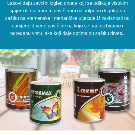
Lakovi daju završni izgled drveta koji se odlikuje visokim
sjajem ili matiranom površinom uz potpunu dugotrajnu
zaštitu na vremenske i mehaničke utjecaje.U zavisnosti od
namjene drvene površine na koju se nanosi biramo i
određenu vrstu laka koji daje optimalnu zaštitu drvetu.