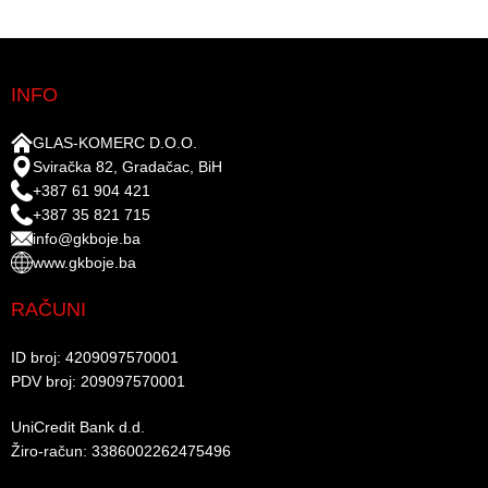
INFO
GLAS-KOMERC D.O.O.
Sviračka 82, Gradačac, BiH
+387 61 904 421
+387 35 821 715
info@gkboje.ba
www.gkboje.ba
RAČUNI
ID broj: 4209097570001​
PDV broj: 209097570001 ​
UniCredit Bank d.d.​
Žiro-račun: 3386002262475496​​