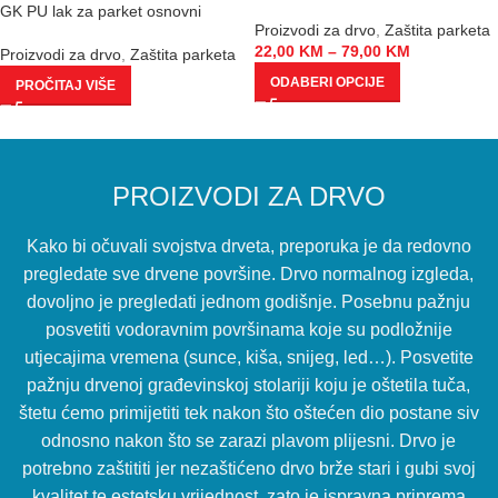
GK PU lak za parket osnovni
Proizvodi za drvo
,
Zaštita parketa
22,00
KM
–
79,00
KM
Proizvodi za drvo
,
Zaštita parketa
ODABERI OPCIJE
PROČITAJ VIŠE
PROIZVODI ZA DRVO
Kako bi očuvali svojstva drveta, preporuka je da redovno
pregledate sve drvene površine. Drvo normalnog izgleda,
dovoljno je pregledati jednom godišnje. Posebnu pažnju
posvetiti vodoravnim površinama koje su podložnije
utjecajima vremena (sunce, kiša, snijeg, led…). Posvetite
pažnju drvenoj građevinskoj stolariji koju je oštetila tuča,
štetu ćemo primijetiti tek nakon što oštećen dio postane siv
odnosno nakon što se zarazi plavom plijesni. Drvo je
potrebno zaštititi jer nezaštićeno drvo brže stari i gubi svoj
kvalitet te estetsku vrijednost, zato je ispravna priprema