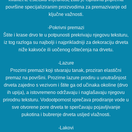
površine specijaliziranim proizvodima za premazivanje od
ključne važnosti.
-Pokrivni premazi
Štite i krase drvo te u potpunosti prekrivaju njegovu teksturu,
iz tog razloga su najbolji i najprikladniji za dekoraciju drveta
niže kakvoće ili uočenog oštećenja na drvetu.
-Lazure
Prozirni premazi koji stvaraju tanak, proziran elastični
premaz na površini. Prozirne lazure prodiru u unutrašnjost
drveta zajedno s vezivom i štite ga od učinaka okoline (drvo
ih upija), a istovremeno održavaju i naglašavaju njegovu
prirodnu teksturu. Vodootpornost sprečava prodiranje vode u
sve otvorene pore drveta te sperčavaju pojavljivanje
pukotina i bubrenje drveta usljed vlažnosti.
-Lakovi