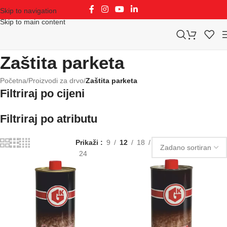
Skip to navigation
Skip to main content
Zaštita parketa
Početna
/
Proizvodi za drvo
/
Zaštita parketa
Filtriraj po cijeni
Filtriraj po atributu
Prikaži
9
12
18
24