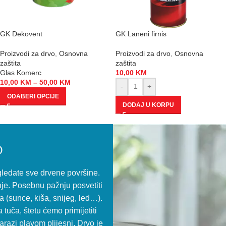
GK Dekovent
GK Laneni firnis
Proizvodi za drvo
,
Osnovna
Proizvodi za drvo
,
Osnovna
zaštita
zaštita
Glas Komerc
10,00
KM
10,00
KM
–
50,00
KM
-
+
ODABERI OPCIJE
DODAJ U KORPU
O
gledate sve drvene površine.
je. Posebnu pažnju posvetiti
(sunce, kiša, snijeg, led…).
 tuča, štetu ćemo primijetiti
razi plavom plijesni. Drvo je