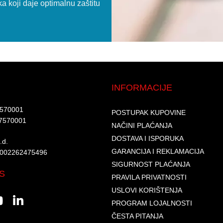
a koji daje optimalnu zaštitu
INFORMACIJE
7570001​
POSTUPAK KUPOVINE
7570001 ​
NAČINI PLAĆANJA
DOSTAVA I ISPORUKA
d.​
GARANCIJA I REKLAMACIJA
6002262475496​​
SIGURNOST PLAĆANJA
S
PRAVILA PRIVATNOSTI
USLOVI KORIŠTENJA
PROGRAM LOJALNOSTI
ČESTA PITANJA