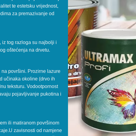
alitet te estetsku vrijednost,
vodima za premazivanje od
 iz tog razloga su najbolji i
nog oštećenja na drvetu.
 na površini. Prozirne lazure
od učinaka okoline (drvo ih
dnu teksturu. Vodootpornost
vaju pojavljivanje pukotina i
ajem ili matiranom površinom
caje.U zavisnosti od namjene