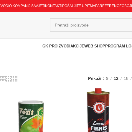
ZVODI
O KOMPANIJI
SAVJETI
KONTAKTI
POŠALJITE UPIT
MAPA
REFERENCE
OBOJ
GK PROIZVODI
AKCIJE
WEB SHOP
PROGRAM LO
Prikaži
9
12
18