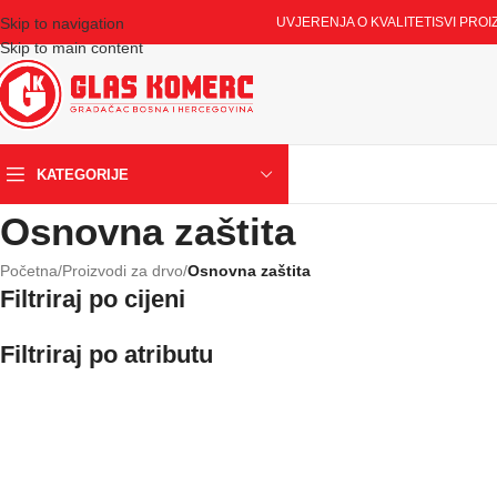
Skip to navigation
UVJERENJA O KVALITETI
SVI PROI
Skip to main content
KATEGORIJE
Osnovna zaštita
Početna
/
Proizvodi za drvo
/
Osnovna zaštita
Filtriraj po cijeni
Filtriraj po atributu