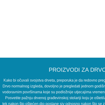
PROIZVODI ZA DRV
Kako bi očuvali svojstva drveta, preporuka je da redovno pre
Drvo normalnog izgleda, dovoljno je pregledati jednom godišn
vodoravnim površinama koje su podložnije utjecajima vremena 
Posvetite pažnju drvenoj građevinskoj stolariji koju je oštetila
tek nakon što oštećen dio postane siv odnosno nakon što se za