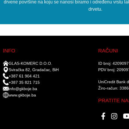
drvene površine na koju se nanosi biramo i određenu vrstu lak
drvetu.
INFO
RAČUNI
GLAS-KOMERC D.O.O.
ID broj: 420909
Sviračka 82, Gradačac, BiH
PDV broj: 20909
+387 61 904 421
UniCredit Bank d.
+387 35 821 715
Žiro-račun: 338
info@gkboje.ba
www.gkboje.ba
PRATITE NA