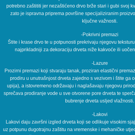
potrebno zaštititi jer nezaštićeno drvo brže stari i gubi svoj kv
zato je ispravna priprema površine specijaliziranim proiz
ključne važnosti.
-Pokrivni premazi
Štite i krase drvo te u potpunosti prekrivaju njegovu teksturu,
najprikladniji za dekoraciju drveta niže kakvoće ili uoče
-Lazure
Prozirni premazi koji stvaraju tanak, proziran elastični premaz
prodiru u unutrašnjost drveta zajedno s vezivom i štite ga 
upija), a istovremeno održavaju i naglašavaju njegovu priro
sprečava prodiranje vode u sve otvorene pore drveta te sperča
bubrenje drveta usljed vlažnosti.
-Lakovi
Lakovi daju završni izgled drveta koji se odlikuje visokim sj
uz potpunu dugotrajnu zaštitu na vremenske i mehaničke utje