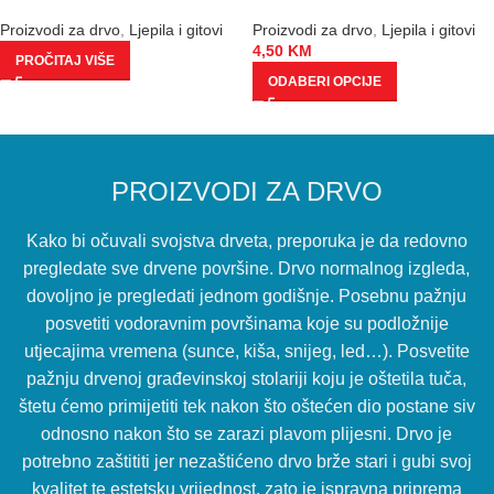
Proizvodi za drvo
,
Ljepila i gitovi
Proizvodi za drvo
,
Ljepila i gitovi
4,50
KM
PROČITAJ VIŠE
ODABERI OPCIJE
PROIZVODI ZA DRVO
Kako bi očuvali svojstva drveta, preporuka je da redovno
pregledate sve drvene površine. Drvo normalnog izgleda,
dovoljno je pregledati jednom godišnje. Posebnu pažnju
posvetiti vodoravnim površinama koje su podložnije
utjecajima vremena (sunce, kiša, snijeg, led…). Posvetite
pažnju drvenoj građevinskoj stolariji koju je oštetila tuča,
štetu ćemo primijetiti tek nakon što oštećen dio postane siv
odnosno nakon što se zarazi plavom plijesni. Drvo je
potrebno zaštititi jer nezaštićeno drvo brže stari i gubi svoj
kvalitet te estetsku vrijednost, zato je ispravna priprema