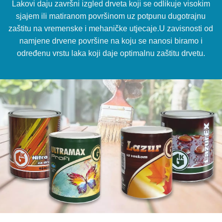
Lakovi daju završni izgled drveta koji se odlikuje visokim
sjajem ili matiranom površinom uz potpunu dugotrajnu
zaštitu na vremenske i mehaničke utjecaje.U zavisnosti od
namjene drvene površine na koju se nanosi biramo i
određenu vrstu laka koji daje optimalnu zaštitu drvetu.