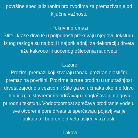
površine specijaliziranim proizvodima za premazivanje od
ključne važnosti.
-Pokrivni premazi
Štite i krase drvo te u potpunosti prekrivaju njegovu teksturu,
iz tog razloga su najbolji i najprikladniji za dekoraciju drveta
niže kakvoće ili uočenog oštećenja na drvetu.
-Lazure
Prozirni premazi koji stvaraju tanak, proziran elastični
premaz na površini. Prozirne lazure prodiru u unutrašnjost
drveta zajedno s vezivom i štite ga od učinaka okoline (drvo
ih upija), a istovremeno održavaju i naglašavaju njegovu
prirodnu teksturu. Vodootpornost sprečava prodiranje vode u
sve otvorene pore drveta te sperčavaju pojavljivanje
pukotina i bubrenje drveta usljed vlažnosti.
-Lakovi