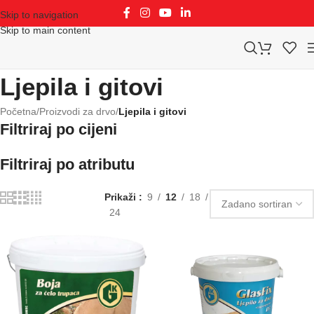
Skip to navigation
Skip to main content
Ljepila i gitovi
Početna
/
Proizvodi za drvo
/
Ljepila i gitovi
Filtriraj po cijeni
Filtriraj po atributu
Prikaži
9
12
18
24