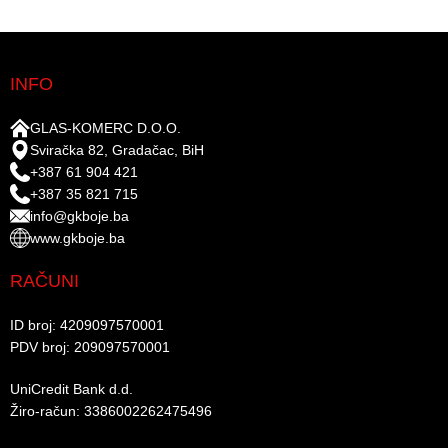
INFO
GLAS-KOMERC D.O.O.
Sviračka 82, Gradačac, BiH
+387 61 904 421
+387 35 821 715
info@gkboje.ba
www.gkboje.ba
RAČUNI
ID broj: 4209097570001​
PDV broj: 209097570001 ​
UniCredit Bank d.d.​
Žiro-račun: 3386002262475496​​