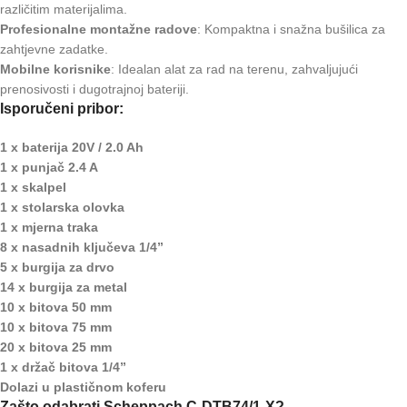
različitim materijalima.
Profesionalne montažne radove
: Kompaktna i snažna bušilica za
zahtjevne zadatke.
Mobilne korisnike
: Idealan alat za rad na terenu, zahvaljujući
prenosivosti i dugotrajnoj bateriji.
Isporučeni pribor:
1 x baterija 20V / 2.0 Ah
1 x punjač 2.4 A
1 x skalpel
1 x stolarska olovka
1 x mjerna traka
8 x nasadnih ključeva 1/4”
5 x burgija za drvo
14 x burgija za metal
10 x bitova 50 mm
10 x bitova 75 mm
20 x bitova 25 mm
1 x držač bitova 1/4”
Dolazi u plastičnom koferu
Zašto odabrati Scheppach C-DTB74/1-X?