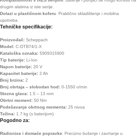
Kompatibilnost s IXES serijom
: Baterije i punjači se mogu koristiti na
drugim alatima iz iste serije.
Dolazi u plastičnom koferu
: Praktično skladištenje i mobilna
upotreba.
Tehničke specifikacije:
Proizvođač:
Scheppach
Model:
C-DTB74/1-X
Kataloška oznaka:
5909315900
Tip baterije:
Li-Ion
Napon baterije:
20 V
Kapacitet baterije:
2 Ah
Broj brzina:
2
Broj obrtaja – slobodan hod:
0-1550 o/min
Stezna glava:
1.5 – 13 mm
Obrtni moment:
50 Nm
Podešavanje obrtnog momenta:
25 nivoa
Težina:
1.7 kg (s baterijom)
Pogodno za:
Radionice i domaće popravke
: Precizno bušenje i zavrtanje u