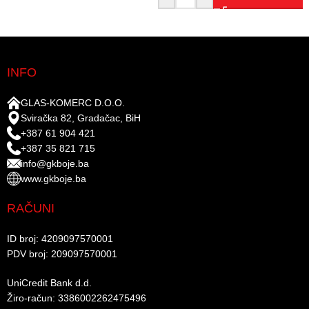
INFO
GLAS-KOMERC D.O.O.
Sviračka 82, Gradačac, BiH
+387 61 904 421
+387 35 821 715
info@gkboje.ba
www.gkboje.ba
RAČUNI
ID broj: 4209097570001​
PDV broj: 209097570001 ​
UniCredit Bank d.d.​
Žiro-račun: 3386002262475496​​