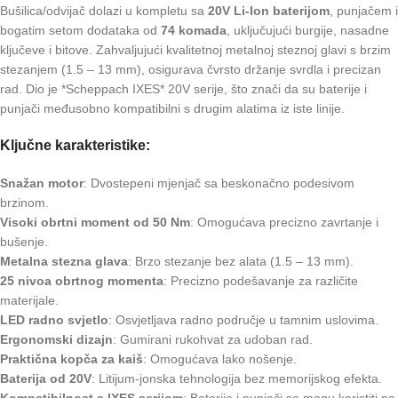
Bušilica/odvijač dolazi u kompletu sa
20V Li-Ion baterijom
, punjačem i
bogatim setom dodataka od
74 komada
, uključujući burgije, nasadne
ključeve i bitove. Zahvaljujući kvalitetnoj metalnoj steznoj glavi s brzim
stezanjem (1.5 – 13 mm), osigurava čvrsto držanje svrdla i precizan
rad. Dio je *Scheppach IXES* 20V serije, što znači da su baterije i
punjači međusobno kompatibilni s drugim alatima iz iste linije.
Ključne karakteristike:
Snažan motor
: Dvostepeni mjenjač sa beskonačno podesivom
brzinom.
Visoki obrtni moment od 50 Nm
: Omogućava precizno zavrtanje i
bušenje.
Metalna stezna glava
: Brzo stezanje bez alata (1.5 – 13 mm).
25 nivoa obrtnog momenta
: Precizno podešavanje za različite
materijale.
LED radno svjetlo
: Osvjetljava radno područje u tamnim uslovima.
Ergonomski dizajn
: Gumirani rukohvat za udoban rad.
Praktična kopča za kaiš
: Omogućava lako nošenje.
Baterija od 20V
: Litijum-jonska tehnologija bez memorijskog efekta.