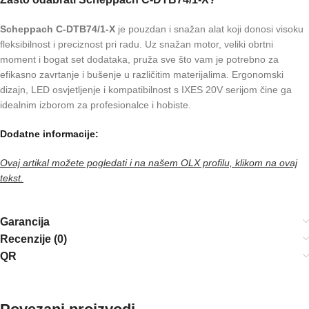
Scheppach C-DTB74/1-X
je pouzdan i snažan alat koji donosi visoku
fleksibilnost i preciznost pri radu. Uz snažan motor, veliki obrtni
moment i bogat set dodataka, pruža sve što vam je potrebno za
efikasno zavrtanje i bušenje u različitim materijalima. Ergonomski
dizajn, LED osvjetljenje i kompatibilnost s IXES 20V serijom čine ga
idealnim izborom za profesionalce i hobiste.
Dodatne informacije:
Ovaj artikal možete pogledati i na našem OLX profilu, klikom na ovaj
tekst.
Garancija
Recenzije (0)
QR