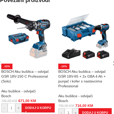
Povezani proizvodi
-10%
-10%
BOSCH Aku bušilica – odvijač
BOSCH Aku bušilica – odvijač
GSR 18V-150 C Professional
GSR 18V-65 + 2x GBA 4 Ah +
(Solo)
punjač i kofer s nastavcima
Professional
Aku bušilice - odvijači
Bosch
Aku bušilice - odvijači
671,00
KM
Bosch
745,00
KM
716,00
KM
796,00
KM
-
+
DODAJ U KORPU
-
+
DODAJ U KORPU