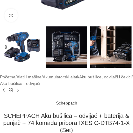
Klikni za uvećavanje
Početna
/
Alati i mašine
/
Akumulatorski alati
/
Aku bušilice, odvijači i čekići
/
Aku bušilice - odvijači
Scheppach
SCHEPPACH Aku bušilica – odvijač + baterija &
punjač + 74 komada pribora IXES C-DTB74-1-X
(Set)