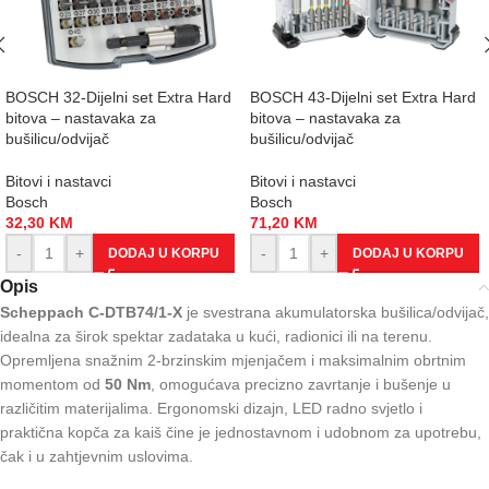
BOSCH 32-Dijelni set Extra Hard
BOSCH 43-Dijelni set Extra Hard
bitova – nastavaka za
bitova – nastavaka za
bušilicu/odvijač
bušilicu/odvijač
Bitovi i nastavci
Bitovi i nastavci
Bosch
Bosch
32,30
KM
71,20
KM
-
+
-
+
DODAJ U KORPU
DODAJ U KORPU
Opis
Scheppach C-DTB74/1-X
je svestrana akumulatorska bušilica/odvijač,
idealna za širok spektar zadataka u kući, radionici ili na terenu.
Opremljena snažnim 2-brzinskim mjenjačem i maksimalnim obrtnim
momentom od
50 Nm
, omogućava precizno zavrtanje i bušenje u
različitim materijalima. Ergonomski dizajn, LED radno svjetlo i
praktična kopča za kaiš čine je jednostavnom i udobnom za upotrebu,
čak i u zahtjevnim uslovima.