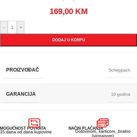
169,00
KM
-
+
DODAJ U KORPU
PROIZVOĐAČ
Scheppach
GARANCIJA
10 godina
MOGUĆNOST POVRATA
NAČIN PLAĆANJA
Gotovinom, karticom, žiralno
15 dana od dana kupovine
(virmanom)