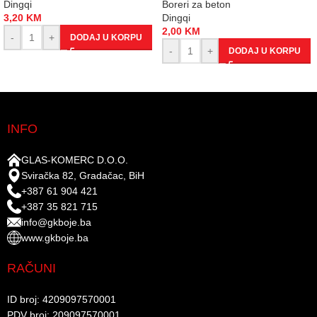
Dingqi
Boreri za beton
3,20
KM
Dingqi
2,00
KM
-
+
DODAJ U KORPU
-
+
DODAJ U KORPU
INFO
GLAS-KOMERC D.O.O.
Sviračka 82, Gradačac, BiH
+387 61 904 421
+387 35 821 715
info@gkboje.ba
www.gkboje.ba
RAČUNI
ID broj: 4209097570001​
PDV broj: 209097570001 ​