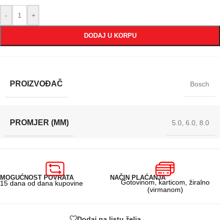
-
+
DODAJ U KORPU
PROIZVOĐAČ
Bosch
PROMJER (MM)
5.0
,
6.0
,
8.0
MOGUĆNOST POVRATA
NAČIN PLAĆANJA
Gotovinom, karticom, žiralno
15 dana od dana kupovine
(virmanom)
Dodaj na listu želja