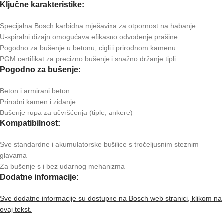
Ključne karakteristike:
Specijalna Bosch karbidna mješavina za otpornost na habanje
U-spiralni dizajn omogućava efikasno odvođenje prašine
Pogodno za bušenje u betonu, cigli i prirodnom kamenu
PGM certifikat za precizno bušenje i snažno držanje tipli
Pogodno za bušenje:
Beton i armirani beton
Prirodni kamen i zidanje
Bušenje rupa za učvršćenja (tiple, ankere)
Kompatibilnost:
Sve standardne i akumulatorske bušilice s tročeljusnim steznim
glavama
Za bušenje s i bez udarnog mehanizma
Dodatne informacije:
Sve dodatne informacije su dostupne na Bosch web stranici, klikom na
ovaj tekst.