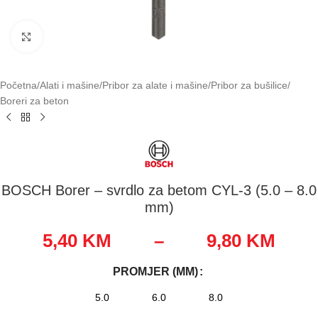
Klikni za uvećavanje
Početna
/
Alati i mašine
/
Pribor za alate i mašine
/
Pribor za bušilice
/
Boreri za beton
BOSCH Borer – svrdlo za betom CYL-3 (5.0 – 8.0
mm)
5,40
KM
–
9,80
KM
PROMJER (MM)
5.0
6.0
8.0