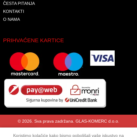
ČESTA PITANJA
KONTAKTI
O NAMA
PRIHVAĆENE KARTICE
© 2026. Sva prava zadržana. GLAS-KOMERC d.o.o.
Koristimo kolačiće kako bismo poboljšali vaše iskustvo na