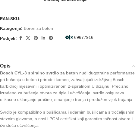
EAN:
SKU:
Kategorije:
Boreri za beton
69677916
Podijeli:
Opis
Bosch CYL-3 spiralno svrdlo za beton
nudi dugotrajne performanse
pri bušenju u beton i prirodni kamen, zahvaljujući izdržljivoj Bosch
karbidnoj mješavini i optimiziranom 2-spiralnom U dizajnu. Precizno
izrađeno za bušenje otvora za tiple i učvršćenja, svrdlo osigurava
efikasno uklanjanje prašine, smanjenje trenja i produžen vijek trajanja.
Svrdlo je kompatibilno s bušilicama i udarnim bušilicama s tročeljusnim
steznim glavama, a nosi i PGM certifikat koji garantira tačnost otvora i
čvrstoću učvršćenja.