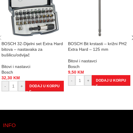
BOSCH 32-Dijelni set Extra Hard
BOSCH Bit krstasti – križni PH2
bitova – nastavaka za
Extra Hard – 125 mm
bušilicu/odvijač
Bitovi i nastavci
Bitovi i nastavci
Bosch
Bosch
9,50
KM
32,30
KM
-
+
DODAJ U KORPU
-
+
DODAJ U KORPU
INFO