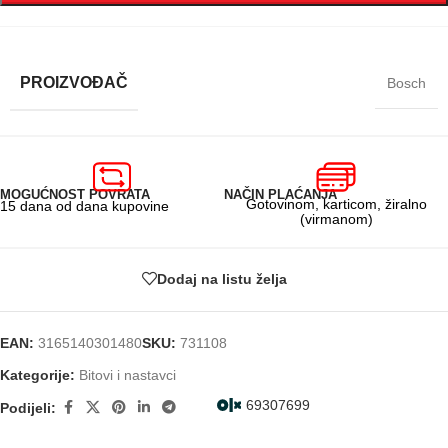
PROIZVOĐAČ
Bosch
MOGUĆNOST POVRATA
NAČIN PLAĆANJA
Gotovinom, karticom, žiralno
15 dana od dana kupovine
(virmanom)
Dodaj na listu želja
EAN:
3165140301480
SKU:
731108
Kategorije:
Bitovi i nastavci
69307699
Podijeli: