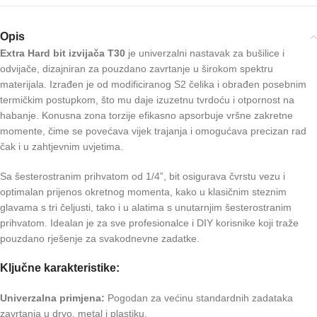
Opis
Extra Hard bit izvijača T30
je univerzalni nastavak za bušilice i
odvijače, dizajniran za pouzdano zavrtanje u širokom spektru
materijala. Izrađen je od modificiranog S2 čelika i obrađen posebnim
termičkim postupkom, što mu daje izuzetnu tvrdoću i otpornost na
habanje. Konusna zona torzije efikasno apsorbuje vršne zakretne
momente, čime se povećava vijek trajanja i omogućava precizan rad
čak i u zahtjevnim uvjetima.
Sa šesterostranim prihvatom od 1/4”, bit osigurava čvrstu vezu i
optimalan prijenos okretnog momenta, kako u klasičnim steznim
glavama s tri čeljusti, tako i u alatima s unutarnjim šesterostranim
prihvatom. Idealan je za sve profesionalce i DIY korisnike koji traže
pouzdano rješenje za svakodnevne zadatke.
Ključne karakteristike:
Univerzalna primjena:
Pogodan za većinu standardnih zadataka
zavrtanja u drvo, metal i plastiku.