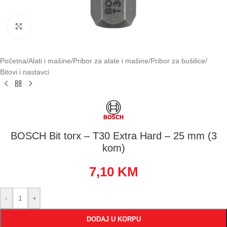
Klikni za uvećavanje
Početna
/
Alati i mašine
/
Pribor za alate i mašine
/
Pribor za bušilice
/
Bitovi i nastavci
BOSCH Bit torx – T30 Extra Hard – 25 mm (3
kom)
7,10
KM
-
+
DODAJ U KORPU