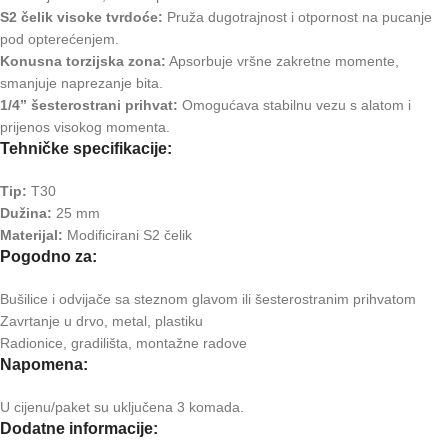
S2 čelik visoke tvrdoće:
Pruža dugotrajnost i otpornost na pucanje
pod opterećenjem.
Konusna torzijska zona:
Apsorbuje vršne zakretne momente,
smanjuje naprezanje bita.
1/4” šesterostrani prihvat:
Omogućava stabilnu vezu s alatom i
prijenos visokog momenta.
Tehničke specifikacije:
Tip:
T30
Dužina:
25 mm
Materijal:
Modificirani S2 čelik
Pogodno za:
Bušilice i odvijače sa steznom glavom ili šesterostranim prihvatom
Zavrtanje u drvo, metal, plastiku
Radionice, gradilišta, montažne radove
Napomena:
U cijenu/paket su uključena 3 komada.
Dodatne informacije: