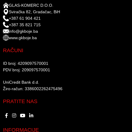
GLAS-KOMERC D.O.O.
Sviračka 82, Gradačac, BiH
+387 61 904 421
+387 35 821 715
info@gkboje.ba
www.gkboje.ba
RAČUNI
ID broj: 4209097570001​
PDV broj: 209097570001 ​
UniCredit Bank d.d.​
Žiro-račun: 3386002262475496​​
PRATITE NAS
INFORMACIJE