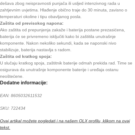
dešava zbog neispravnosti punjača ili usljed intenzivnog rada u
zahtjevnim uvjetima. Hlađenje obično traje do 30 minuta, zavisno o
temperaturi okoline i tipu obavljanog posla.
Zaštita od previsokog napona:
Ako zaštita od prepunjenja zakaže i baterija postane prezasićena,
baterija će se privremeno isključiti kako bi zaštitila unutrašnje
komponente. Nakon nekoliko sekundi, kada se naponski nivo
stabilizuje, baterija nastavlja s radom.
Zaštita od kratkog spoja:
U slučaju kratkog spoja, zaštitnik baterije odmah prekida rad. Time se
osigurava da unutrašnje komponente baterije i uređaja ostanu
neoštećene.
Dodatne informacije:
EAN: 8605032611532
SKU: 722434
Ovaj artikal možete pogledati i na našem OLX profilu, klikom na ovaj
tekst.