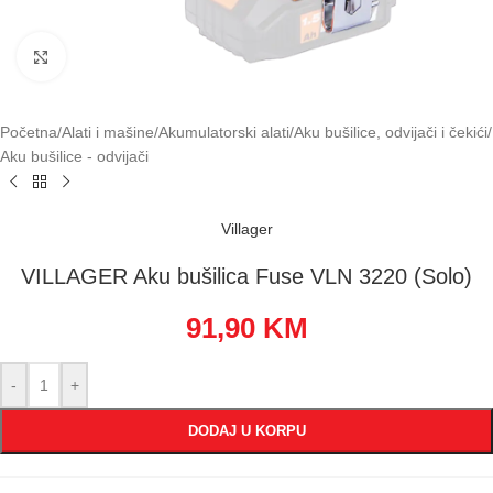
Klikni za uvećavanje
Početna
/
Alati i mašine
/
Akumulatorski alati
/
Aku bušilice, odvijači i čekići
/
Aku bušilice - odvijači
Villager
VILLAGER Aku bušilica Fuse VLN 3220 (Solo)
91,90
KM
-
+
DODAJ U KORPU