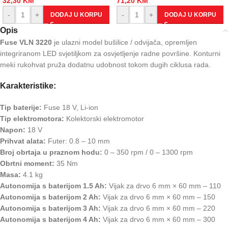
32,30
KM
71,20
KM
-
+
-
+
DODAJ U KORPU
DODAJ U KORPU
Opis
Fuse VLN 3220
je ulazni model bušilice / odvijača, opremljen
integriranom LED svjetiljkom za osvjetljenje radne površine. Konturni
meki rukohvat pruža dodatnu udobnost tokom dugih ciklusa rada.
Karakteristike:
Tip baterije:
Fuse 18 V, Li-ion
Tip elektromotora:
Kolektorski elektromotor
Napon:
18 V
Prihvat alata:
Futer: 0.8 – 10 mm
Broj obrtaja u praznom hodu:
0 – 350 rpm / 0 – 1300 rpm
Obrtni moment:
35 Nm
Masa:
4.1 kg
Autonomija s baterijom 1.5 Ah:
Vijak za drvo 6 mm × 60 mm – 110
Autonomija s baterijom 2 Ah:
Vijak za drvo 6 mm × 60 mm – 150
Autonomija s baterijom 3 Ah:
Vijak za drvo 6 mm × 60 mm – 220
Autonomija s baterijom 4 Ah:
Vijak za drvo 6 mm × 60 mm – 300