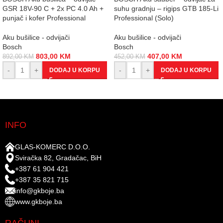
GSR 18V-90 C + 2x PC 4.0 Ah +
suhu gradnju – rigips GTB 185-Li
punjač i kofer Professional
Professional (Solo)
Aku bušilice - odvijači
Aku bušilice - odvijači
Bosch
Bosch
803,00
KM
407,00
KM
892,00
KM
452,00
KM
-
+
-
+
DODAJ U KORPU
DODAJ U KORPU
INFO
GLAS-KOMERC D.O.O.
Sviračka 82, Gradačac, BiH
+387 61 904 421
+387 35 821 715
info@gkboje.ba
www.gkboje.ba