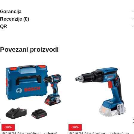
Garancija
Recenzije (0)
QR
Povezani proizvodi
-10%
-10%
BOSCH Aku bušilica – odvijač
BOSCH Aku šauber – odvijač za