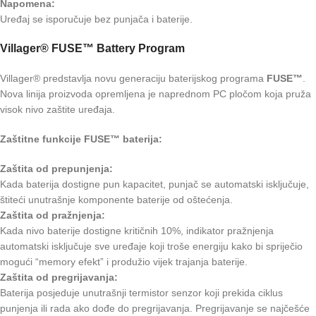
Napomena:
Uređaj se isporučuje bez punjača i baterije.
Villager® FUSE™ Battery Program
Villager® predstavlja novu generaciju baterijskog programa
FUSE™
.
Nova linija proizvoda opremljena je naprednom PC pločom koja pruža
visok nivo zaštite uređaja.
Zaštitne funkcije FUSE™ baterija:
Zaštita od prepunjenja:
Kada baterija dostigne pun kapacitet, punjač se automatski isključuje,
štiteći unutrašnje komponente baterije od oštećenja.
Zaštita od pražnjenja:
Kada nivo baterije dostigne kritičnih 10%, indikator pražnjenja
automatski isključuje sve uređaje koji troše energiju kako bi spriječio
mogući “memory efekt” i produžio vijek trajanja baterije.
Zaštita od pregrijavanja:
Baterija posjeduje unutrašnji termistor senzor koji prekida ciklus
punjenja ili rada ako dođe do pregrijavanja. Pregrijavanje se najčešće