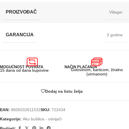
PROIZVOĐAČ
Villager
GARANCIJA
3 godine
MOGUĆNOST POVRATA
NAČIN PLAĆANJA
Gotovinom, karticom, žiralno
15 dana od dana kupovine
(virmanom)
Dodaj na listu želja
EAN:
8605032611532
SKU:
722434
Kategorije:
Aku bušilice - odvijači
Podijeli: