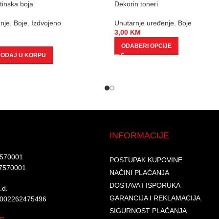
tinska boja
Dekorin toneri
nje
,
Boje
,
Izdvojeno
Unutarnje uređenje
,
Boje
3,00
KM
ODABERI OPCIJE
ODAJ U KORPU
INFORMACIJE
7570001​
POSTUPAK KUPOVINE
7570001 ​
NAČINI PLAĆANJA
DOSTAVA I ISPORUKA
d.​
GARANCIJA I REKLAMACIJA
6002262475496​​
SIGURNOST PLAĆANJA