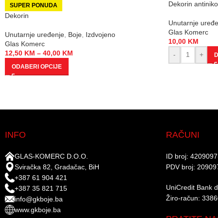
Dekorin antiniko
SUPER PONUDA
Dekorin
Unutarnje uređe
Glas Komerc
Unutarnje uređenje
,
Boje
,
Izdvojeno
10,00
KM
Glas Komerc
12,50
KM
–
40,00
KM
-
+
D
ODABERI OPCIJE
INFO
RAČUNI
GLAS-KOMERC D.O.O.
ID broj: 420909
Sviračka 82, Gradačac, BiH
PDV broj: 20909
+387 61 904 421
UniCredit Bank d.
+387 35 821 715
Žiro-račun: 338
info@gkboje.ba
www.gkboje.ba