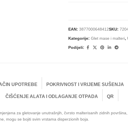
EAN:
3877000648412
SKU:
720
Kategorije:
Glet mase i malteri
,
Podijeli:
AČIN UPOTREBE
POKRIVNOST I VRIJEME SUŠENJA
ČIŠĆENJE ALATA I ODLAGANJE OTPADA
QR
njena za gletovanje unutrašnjih, čvrsto malterisanih zidnih površina, 
e, mogu se bojiti svim vrstama disperzionih boja.