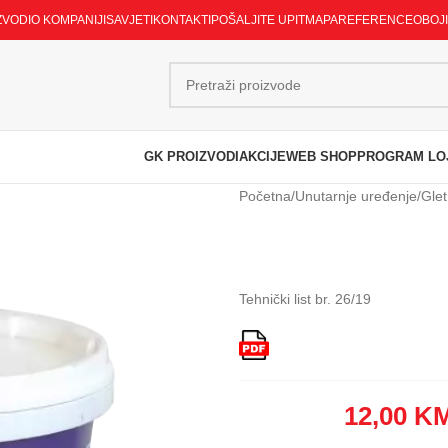
ZVODI
O KOMPANIJI
SAVJETI
KONTAKTI
POŠALJITE UPIT
MAPA
REFERENCE
OBOJ
GK PROIZVODI
AKCIJE
WEB SHOP
PROGRAM LO
Početna
/
Unutarnje uređenje
/
Glet
Tehnički list br. 26/19
12,00
K