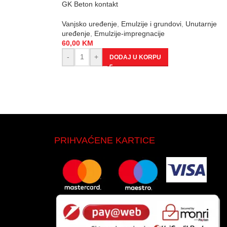
GK Beton kontakt
Vanjsko uređenje
,
Emulzije i grundovi
,
Unutarnje
uređenje
,
Emulzije-impregnacije
60,00
KM
-
+
DODAJ U KORPU
PRIHVAĆENE KARTICE