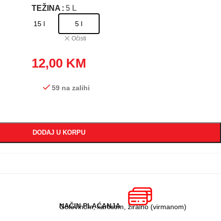
TEŽINA
: 5 L
15 l
5 l
Očisti
12,00
KM
59 na zalihi
DODAJ U KORPU
NAČIN PLAĆANJA
Gotovinom, karticom, žiralno (virmanom)