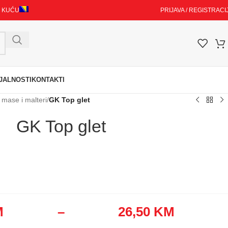
I KUĆU
PRIJAVA / REGISTRACI
JALNOSTI
KONTAKTI
 mase i malteri
/
GK Top glet
GK Top glet
M
–
26,50
KM