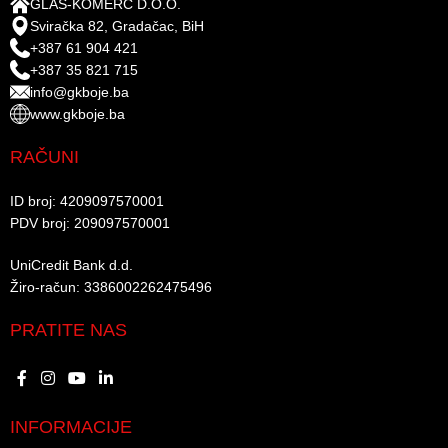
GLAS-KOMERC D.O.O.
Sviračka 82, Gradačac, BiH
+387 61 904 421
+387 35 821 715
info@gkboje.ba
www.gkboje.ba
RAČUNI
ID broj: 4209097570001​
PDV broj: 209097570001 ​
UniCredit Bank d.d.​
Žiro-račun: 3386002262475496​​
PRATITE NAS
INFORMACIJE