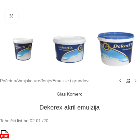
Klikni za uvećavanje
Početna
/
Vanjsko uređenje
/
Emulzije i grundovi
Glas Komerc
Dekorex akril emulzija
Tehnički list br. 02.01./20