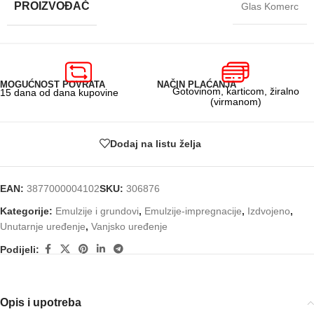
PROIZVOĐAČ
Glas Komerc
MOGUĆNOST POVRATA
NAČIN PLAĆANJA
Gotovinom, karticom, žiralno
15 dana od dana kupovine
(virmanom)
Dodaj na listu želja
EAN:
3877000004102
SKU:
306876
Kategorije:
Emulzije i grundovi
,
Emulzije-impregnacije
,
Izdvojeno
,
Unutarnje uređenje
,
Vanjsko uređenje
Podijeli:
Opis i upotreba