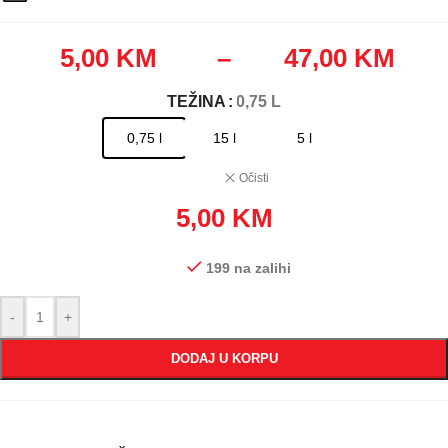
5,00
KM
–
47,00
KM
TEŽINA
: 0,75 L
0,75 l
15 l
5 l
Očisti
5,00
KM
199 na zalihi
-
+
DODAJ U KORPU