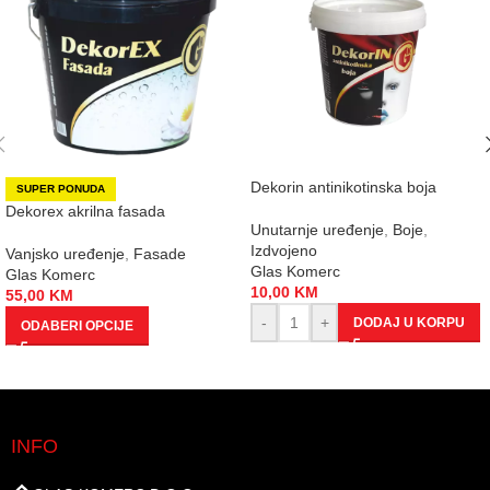
Dekorin antinikotinska boja
SUPER PONUDA
Dekorex akrilna fasada
Unutarnje uređenje
,
Boje
,
Izdvojeno
Vanjsko uređenje
,
Fasade
Glas Komerc
Glas Komerc
10,00
KM
55,00
KM
-
+
DODAJ U KORPU
ODABERI OPCIJE
INFO