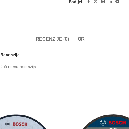
Podijeli:
RECENZIJE (0)
QR
Recenzije
.
Još nema recenzija.