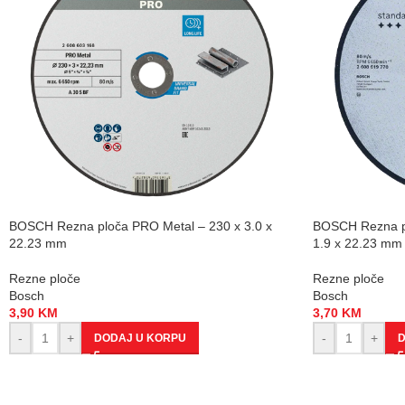
BOSCH Rezna ploča PRO Metal – 230 x 3.0 x
BOSCH Rezna pl
22.23 mm
1.9 x 22.23 mm
Rezne ploče
Rezne ploče
Bosch
Bosch
3,90
KM
3,70
KM
-
+
-
+
DODAJ U KORPU
D