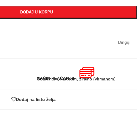
DODAJ U KORPU
Dingqi
NAČIN PLAĆANJA
Gotovinom, karticom, žiralno (virmanom)
Dodaj na listu želja