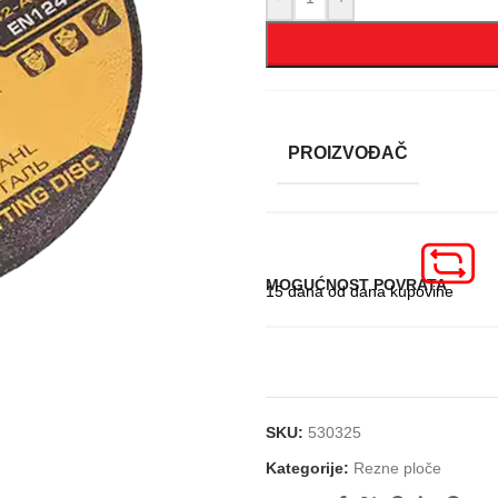
PROIZVOĐAČ
MOGUĆNOST POVRATA
15 dana od dana kupovine
SKU:
530325
Kategorije:
Rezne ploče