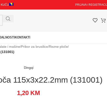
I KUĆU
PRIJAVA / REGISTRACI
JALNOSTI
KONTAKTI
alate i mašine
/
Pribor za brusilice
/
Rezne ploče
/
 (131001)
Dingqi
oča 115x3x22.2mm (131001)
1,20
KM