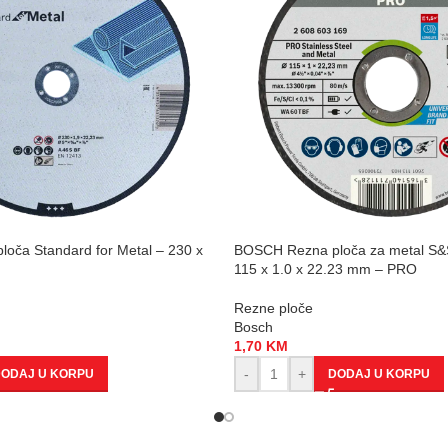
oča Standard for Metal – 230 x
BOSCH Rezna ploča za metal S&
115 x 1.0 x 22.23 mm – PRO
Rezne ploče
Bosch
1,70
KM
-
+
ODAJ U KORPU
DODAJ U KORPU