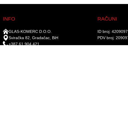
INFO
RAČUNI
GLAS-KOMERC D.O.O.
ID broj: 420909
Sviračka 82, Gradačac, BiH
PDV broj: 20909
+387 61 904 421
UniCredit Bank d.
+387 35 821 715
Žiro-račun: 338
info@gkboje.ba
www.gkboje.ba
PRATITE NA