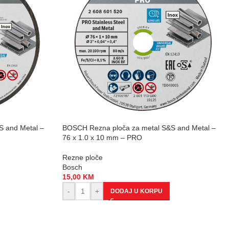
S and Metal –
BOSCH Rezna ploča za metal S&S and Metal –
76 x 1.0 x 10 mm – PRO
Rezne ploče
Bosch
15,00
KM
-
+
DODAJ U KORPU