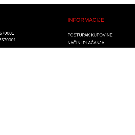
INFORMACIJE
7570001​
POSTUPAK KUPOVINE
7570001 ​
NAČINI PLAĆANJA
DOSTAVA I ISPORUKA
d.​
GARANCIJA I REKLAMACIJA
6002262475496​​
SIGURNOST PLAĆANJA
S
PRAVILA PRIVATNOSTI
USLOVI KORIŠTENJA
PROGRAM LOJALNOSTI
ČESTA PITANJA
KONTAKTI
O NAMA
© 2026. Sva prava zadržana. GLAS-KOMERC d.o.o.