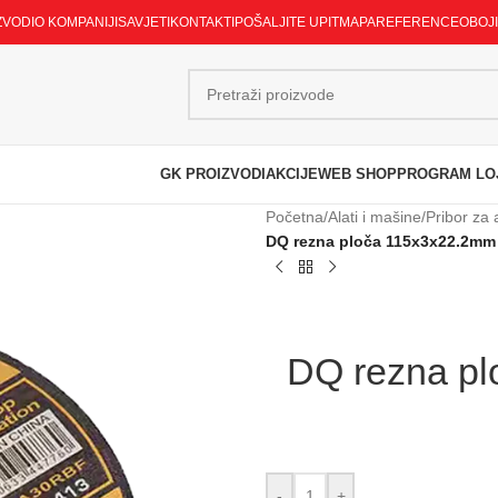
ZVODI
O KOMPANIJI
SAVJETI
KONTAKTI
POŠALJITE UPIT
MAPA
REFERENCE
OBOJ
GK PROIZVODI
AKCIJE
WEB SHOP
PROGRAM LO
Početna
/
Alati i mašine
/
Pribor za 
DQ rezna ploča 115x3x22.2mm
DQ rezna pl
-
+