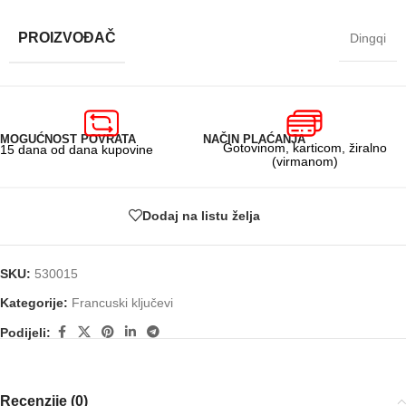
PROIZVOĐAČ
Dingqi
MOGUĆNOST POVRATA
NAČIN PLAĆANJA
Gotovinom, karticom, žiralno
15 dana od dana kupovine
(virmanom)
Dodaj na listu želja
SKU:
530015
Kategorije:
Francuski ključevi
Podijeli:
Recenzije (0)