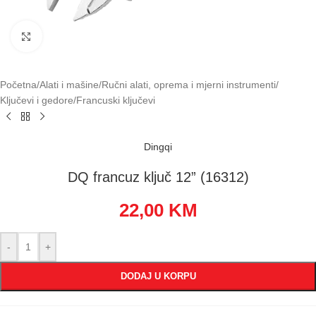
Klikni za uvećavanje
Početna
/
Alati i mašine
/
Ručni alati, oprema i mjerni instrumenti
/
Ključevi i gedore
/
Francuski ključevi
Dingqi
DQ francuz ključ 12” (16312)
22,00
KM
-
+
DODAJ U KORPU