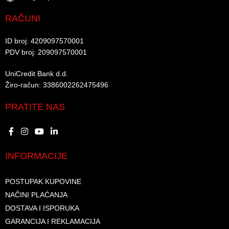
RAČUNI
ID broj: 4209097570001​
PDV broj: 209097570001 ​
UniCredit Bank d.d.​
Žiro-račun: 3386002262475496​​
PRATITE NAS
INFORMACIJE
POSTUPAK KUPOVINE
NAČINI PLAĆANJA
DOSTAVA I ISPORUKA
GARANCIJA I REKLAMACIJA