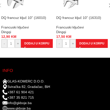
DQ francuz ključ 10” (16010)
DQ francuz ključ 10” (16310)
Francuski ključevi
Francuski ključevi
Dingqi
Dingqi
12,90
KM
17,50
KM
-
+
-
+
DODAJ U KORPU
DODAJ U KORPU
INFO
GLAS-KOMERC D.O.O.
Sviračka 82, Gradačac, BiH
+387 61 904 421
+387 35 821 715
info@gkboje.ba
www.gkboje.ba