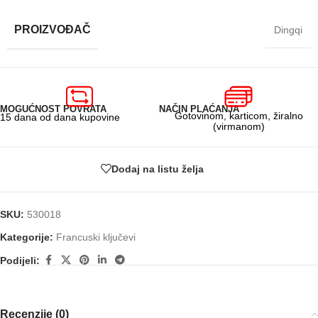
PROIZVOĐAČ
Dingqi
MOGUĆNOST POVRATA
NAČIN PLAĆANJA
Gotovinom, karticom, žiralno
15 dana od dana kupovine
(virmanom)
Dodaj na listu želja
SKU:
530018
Kategorije:
Francuski ključevi
Podijeli:
Recenzije (0)