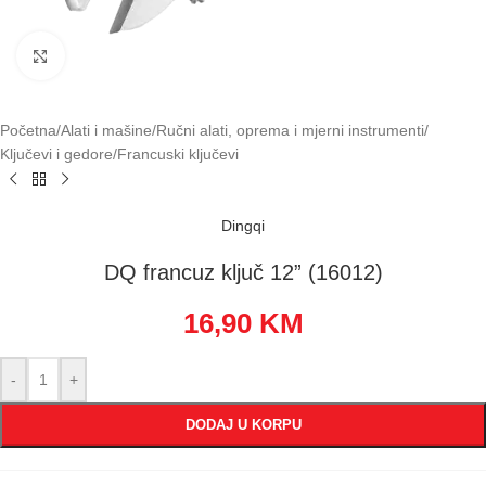
Klikni za uvećavanje
Početna
/
Alati i mašine
/
Ručni alati, oprema i mjerni instrumenti
/
Ključevi i gedore
/
Francuski ključevi
Dingqi
DQ francuz ključ 12” (16012)
16,90
KM
-
+
DODAJ U KORPU