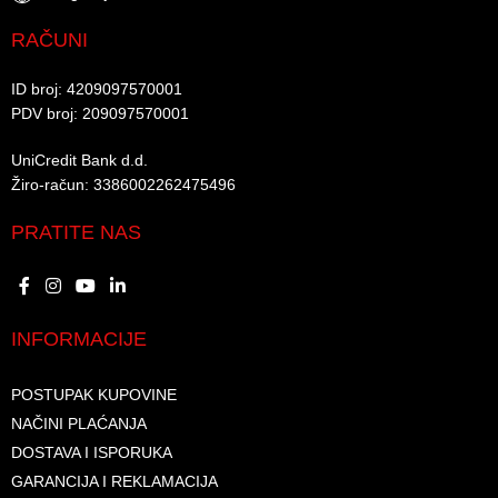
RAČUNI
ID broj: 4209097570001​
PDV broj: 209097570001 ​
UniCredit Bank d.d.​
Žiro-račun: 3386002262475496​​
PRATITE NAS
INFORMACIJE
POSTUPAK KUPOVINE
NAČINI PLAĆANJA
DOSTAVA I ISPORUKA
GARANCIJA I REKLAMACIJA