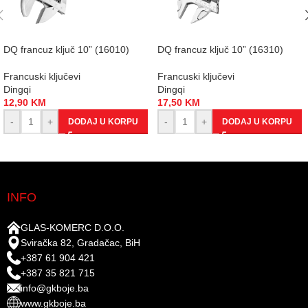
DQ francuz ključ 10” (16010)
DQ francuz ključ 10” (16310)
Francuski ključevi
Francuski ključevi
Dingqi
Dingqi
12,90
KM
17,50
KM
-
+
-
+
DODAJ U KORPU
DODAJ U KORPU
INFO
GLAS-KOMERC D.O.O.
Sviračka 82, Gradačac, BiH
+387 61 904 421
+387 35 821 715
info@gkboje.ba
www.gkboje.ba