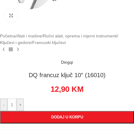
Klikni za uvećavanje
Početna
/
Alati i mašine
/
Ručni alati, oprema i mjerni instrumenti
/
Ključevi i gedore
/
Francuski ključevi
Dingqi
DQ francuz ključ 10” (16010)
12,90
KM
-
+
DODAJ U KORPU