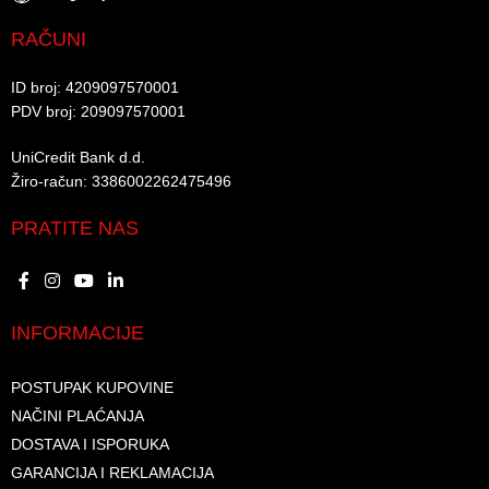
RAČUNI
ID broj: 4209097570001​
PDV broj: 209097570001 ​
UniCredit Bank d.d.​
Žiro-račun: 3386002262475496​​
PRATITE NAS
INFORMACIJE
POSTUPAK KUPOVINE
NAČINI PLAĆANJA
DOSTAVA I ISPORUKA
GARANCIJA I REKLAMACIJA