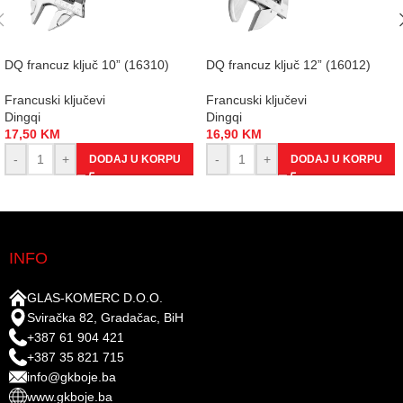
DQ francuz ključ 10” (16310)
DQ francuz ključ 12” (16012)
Francuski ključevi
Francuski ključevi
Dingqi
Dingqi
17,50
KM
16,90
KM
-
+
-
+
DODAJ U KORPU
DODAJ U KORPU
INFO
GLAS-KOMERC D.O.O.
Sviračka 82, Gradačac, BiH
+387 61 904 421
+387 35 821 715
info@gkboje.ba
www.gkboje.ba