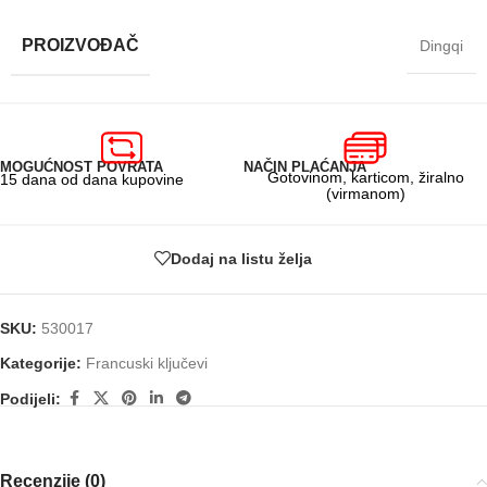
PROIZVOĐAČ
Dingqi
MOGUĆNOST POVRATA
NAČIN PLAĆANJA
Gotovinom, karticom, žiralno
15 dana od dana kupovine
(virmanom)
Dodaj na listu želja
SKU:
530017
Kategorije:
Francuski ključevi
Podijeli:
Recenzije (0)