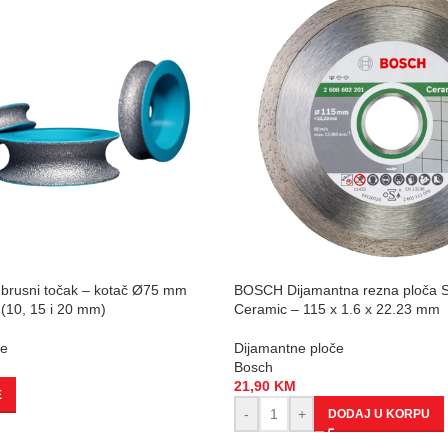
 brusni točak – kotač Ø75 mm
BOSCH Dijamantna rezna ploča S
10, 15 i 20 mm)
Ceramic – 115 x 1.6 x 22.23 mm
če
Dijamantne ploče
Bosch
21,90
KM
E
-
+
DODAJ U KORPU