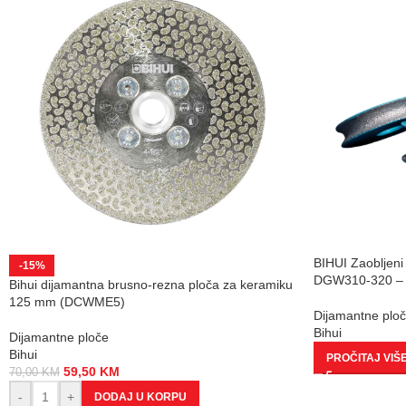
BIHUI Zaobljeni
-15%
DGW310-320 – (
Bihui dijamantna brusno-rezna ploča za keramiku
125 mm (DCWME5)
Dijamantne plo
Bihui
Dijamantne ploče
Bihui
PROČITAJ VIŠ
59,50
KM
70,00
KM
-
+
DODAJ U KORPU