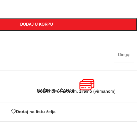
DODAJ U KORPU
Dingqi
NAČIN PLAĆANJA
Gotovinom, karticom, žiralno (virmanom)
Dodaj na listu želja