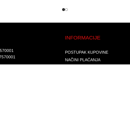
INFORMACIJE
7570001​
POSTUPAK KUPOVINE
7570001 ​
NAČINI PLAĆANJA
DOSTAVA I ISPORUKA
d.​
GARANCIJA I REKLAMACIJA
6002262475496​​
SIGURNOST PLAĆANJA
S
PRAVILA PRIVATNOSTI
USLOVI KORIŠTENJA
PROGRAM LOJALNOSTI
ČESTA PITANJA
KONTAKTI
O NAMA