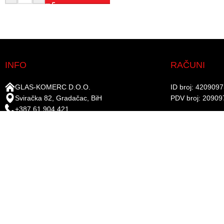
INFO
RAČUNI
GLAS-KOMERC D.O.O.
ID broj: 420909
Sviračka 82, Gradačac, BiH
PDV broj: 20909
+387 61 904 421
UniCredit Bank d.
+387 35 821 715
Žiro-račun: 338
info@gkboje.ba
www.gkboje.ba
PRATITE NA