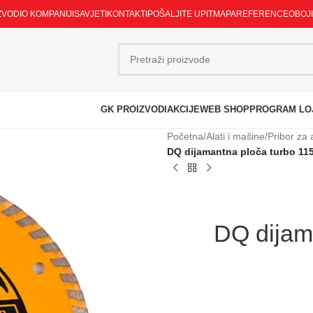
ZVODI
O KOMPANIJI
SAVJETI
KONTAKTI
POŠALJITE UPIT
MAPA
REFERENCE
OBOJ
GK PROIZVODI
AKCIJE
WEB SHOP
PROGRAM LO
Početna
/
Alati i mašine
/
Pribor za 
DQ dijamantna ploča turbo 11
DQ dijam