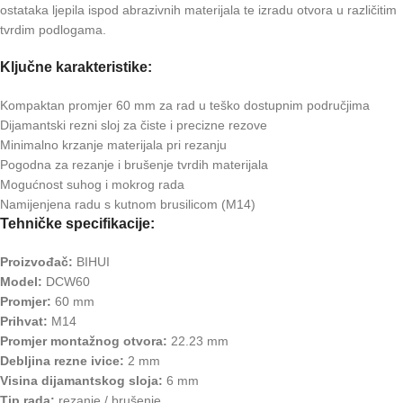
ostataka ljepila ispod abrazivnih materijala te izradu otvora u različitim
tvrdim podlogama.
Ključne karakteristike:
Kompaktan promjer 60 mm za rad u teško dostupnim područjima
Dijamantski rezni sloj za čiste i precizne rezove
Minimalno krzanje materijala pri rezanju
Pogodna za rezanje i brušenje tvrdih materijala
Mogućnost suhog i mokrog rada
Namijenjena radu s kutnom brusilicom (M14)
Tehničke specifikacije:
Proizvođač:
BIHUI
Model:
DCW60
Promjer:
60 mm
Prihvat:
M14
Promjer montažnog otvora:
22.23 mm
Debljina rezne ivice:
2 mm
Visina dijamantskog sloja:
6 mm
Tip rada:
rezanje / brušenje