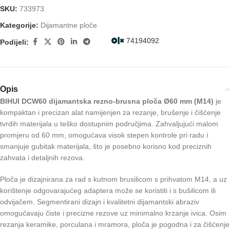
SKU:
733973
Kategorije:
Dijamantne ploče
74194092
Podijeli:
Opis
BIHUI DCW60 dijamantska rezno-brusna ploča Ø60 mm (M14)
je
kompaktan i precizan alat namijenjen za rezanje, brušenje i čišćenje
tvrdih materijala u teško dostupnim područjima. Zahvaljujući malom
promjeru od 60 mm, omogućava visok stepen kontrole pri radu i
smanjuje gubitak materijala, što je posebno korisno kod preciznih
zahvata i detaljnih rezova.
Ploča je dizajnirana za rad s kutnom brusilicom s prihvatom M14, a uz
korištenje odgovarajućeg adaptera može se koristiti i s bušilicom ili
odvijačem. Segmentirani dizajn i kvalitetni dijamantski abraziv
omogućavaju čiste i precizne rezove uz minimalno krzanje ivica. Osim
rezanja keramike, porculana i mramora, ploča je pogodna i za čišćenje