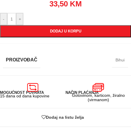
33,50
KM
-
+
DODAJ U KORPU
PROIZVOĐAČ
Bihui
MOGUĆNOST POVRATA
NAČIN PLAĆANJA
Gotovinom, karticom, žiralno
15 dana od dana kupovine
(virmanom)
Dodaj na listu želja