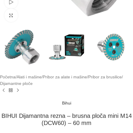
Pogledaj video
Klikni za uvećavanje
Početna
/
Alati i mašine
/
Pribor za alate i mašine
/
Pribor za brusilice
/
Dijamantne ploče
Bihui
BIHUI Dijamantna rezna – brusna ploča mini M14
(DCW60) – 60 mm