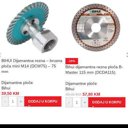
BIHUI Dijamantna rezna – brusna
-15%
ploča mini M14 (DCW75) – 75
Bihui dijamantna rezna ploča B-
mm
Master 115 mm (DCDA115)
Dijamantne ploče
Dijamantne ploče
Bihui
Bihui
39,50
KM
57,80
KM
68,00
KM
-
+
DODAJ U KORPU
-
+
DODAJ U KORPU