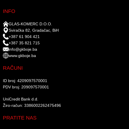
INFO
GLAS-KOMERC D.O.O.
Sviračka 82, Gradačac, BiH
+387 61 904 421
+387 35 821 715
info@gkboje.ba
www.gkboje.ba
RAČUNI
ID broj: 4209097570001​
PDV broj: 209097570001 ​
UniCredit Bank d.d.​
Žiro-račun: 3386002262475496​​
PRATITE NAS