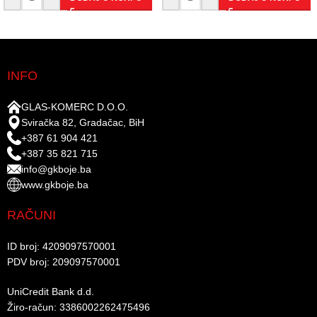
INFO
GLAS-KOMERC D.O.O.
Sviračka 82, Gradačac, BiH
+387 61 904 421
+387 35 821 715
info@gkboje.ba
www.gkboje.ba
RAČUNI
ID broj: 4209097570001​
PDV broj: 209097570001 ​
UniCredit Bank d.d.​
Žiro-račun: 3386002262475496​​