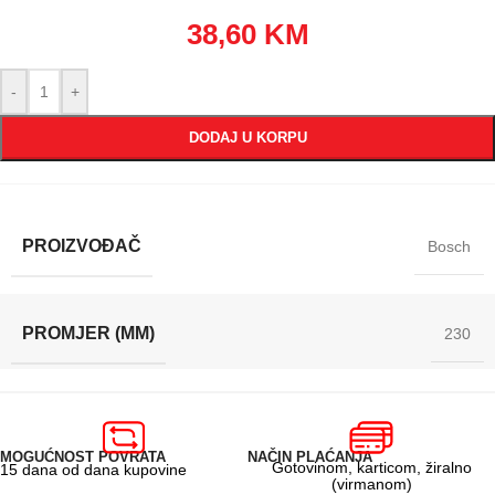
38,60
KM
-
+
DODAJ U KORPU
PROIZVOĐAČ
Bosch
PROMJER (MM)
230
MOGUĆNOST POVRATA
NAČIN PLAĆANJA
Gotovinom, karticom, žiralno
15 dana od dana kupovine
(virmanom)