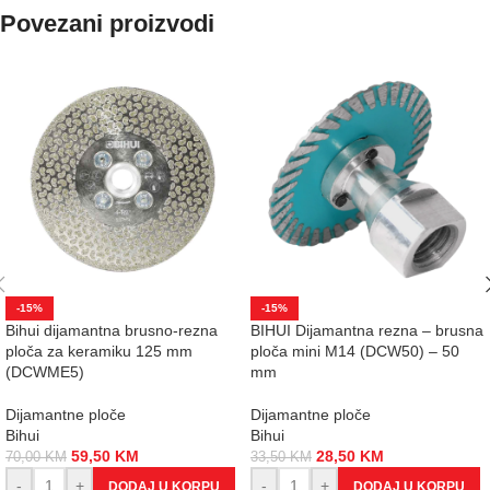
Povezani proizvodi
-15%
-15%
Bihui dijamantna brusno-rezna
BIHUI Dijamantna rezna – brusna
ploča za keramiku 125 mm
ploča mini M14 (DCW50) – 50
(DCWME5)
mm
Dijamantne ploče
Dijamantne ploče
Bihui
Bihui
59,50
KM
28,50
KM
70,00
KM
33,50
KM
-
+
-
+
DODAJ U KORPU
DODAJ U KORPU