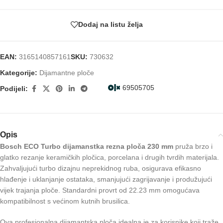
Dodaj na listu želja
EAN:
3165140857161
SKU:
730632
Kategorije:
Dijamantne ploče
69505705
Podijeli:
Opis
Bosch ECO Turbo dijamanstka rezna ploča 230 mm
pruža brzo i
glatko rezanje keramičkih pločica, porcelana i drugih tvrdih materijala.
Zahvaljujući turbo dizajnu neprekidnog ruba, osigurava efikasno
hlađenje i uklanjanje ostataka, smanjujući zagrijavanje i produžujući
vijek trajanja ploče. Standardni provrt od 22.23 mm omogućava
kompatibilnost s većinom kutnih brusilica.
Ova profesionalna dijamantska ploča idealna je za korisnike koji traže