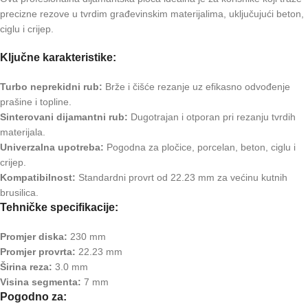
precizne rezove u tvrdim građevinskim materijalima, uključujući beton,
ciglu i crijep.
Ključne karakteristike:
Turbo neprekidni rub:
Brže i čišće rezanje uz efikasno odvođenje
prašine i topline.
Sinterovani dijamantni rub:
Dugotrajan i otporan pri rezanju tvrdih
materijala.
Univerzalna upotreba:
Pogodna za pločice, porcelan, beton, ciglu i
crijep.
Kompatibilnost:
Standardni provrt od 22.23 mm za većinu kutnih
brusilica.
Tehničke specifikacije:
Promjer diska:
230 mm
Promjer provrta:
22.23 mm
Širina reza:
3.0 mm
Visina segmenta:
7 mm
Pogodno za: