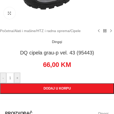
Klikni za uvećavanje
Početna
/
Alati i mašine
/
HTZ i radna oprema
/
Cipele
Dingqi
DQ cipela grau-p vel. 43 (95443)
66,00
KM
-
+
DODAJ U KORPU
PROIZVOĐAČ
Dingqi