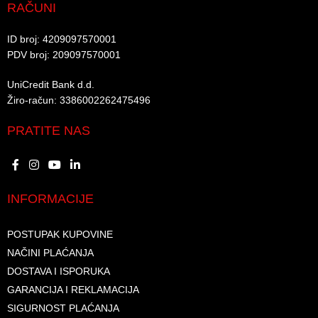
RAČUNI
ID broj: 4209097570001​
PDV broj: 209097570001 ​
UniCredit Bank d.d.​
Žiro-račun: 3386002262475496​​
PRATITE NAS
INFORMACIJE
POSTUPAK KUPOVINE
NAČINI PLAĆANJA
DOSTAVA I ISPORUKA
GARANCIJA I REKLAMACIJA
SIGURNOST PLAĆANJA