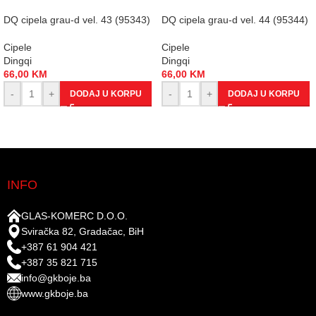
DQ cipela grau-d vel. 43 (95343)
DQ cipela grau-d vel. 44 (95344)
Cipele
Cipele
Dingqi
Dingqi
66,00
KM
66,00
KM
-
+
-
+
DODAJ U KORPU
DODAJ U KORPU
INFO
GLAS-KOMERC D.O.O.
Sviračka 82, Gradačac, BiH
+387 61 904 421
+387 35 821 715
info@gkboje.ba
www.gkboje.ba