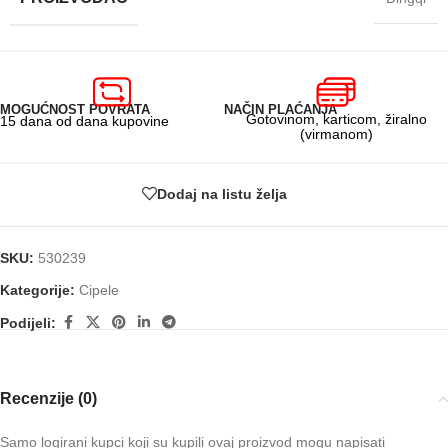
MOGUĆNOST POVRATA
NAČIN PLAĆANJA
Gotovinom, karticom, žiralno
15 dana od dana kupovine
(virmanom)
Dodaj na listu želja
SKU:
530239
Kategorije:
Cipele
Podijeli:
Recenzije (0)
Samo logirani kupci koji su kupili ovaj proizvod mogu napisati