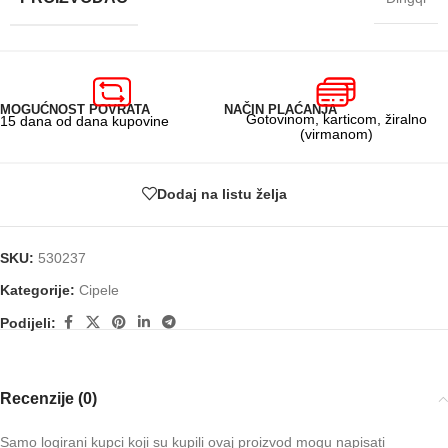
MOGUĆNOST POVRATA
NAČIN PLAĆANJA
Gotovinom, karticom, žiralno
15 dana od dana kupovine
(virmanom)
Dodaj na listu želja
SKU:
530237
Kategorije:
Cipele
Podijeli:
Recenzije (0)
Samo logirani kupci koji su kupili ovaj proizvod mogu napisati