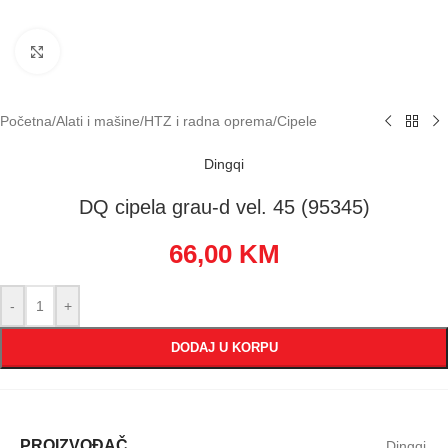
Klikni za uvećavanje
Početna
/
Alati i mašine
/
HTZ i radna oprema
/
Cipele
Dingqi
DQ cipela grau-d vel. 45 (95345)
66,00
KM
-
+
DODAJ U KORPU
PROIZVOĐAČ
Dingqi