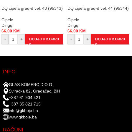
DQ cipela grau-d vel. 43 (95343)
DQ cipela grau-d vel. 44 (95344)
Cipele
Cipele
Dingqi
Dingqi
66,00
KM
66,00
KM
-
+
-
+
DODAJ U KORPU
DODAJ U KORPU
INFO
GLAS-KOMERC D.O.O.
Sviračka 82, Gradačac, BiH
+387 61 904 421
+387 35 821 715
info@gkboje.ba
www.gkboje.ba
RAČUNI