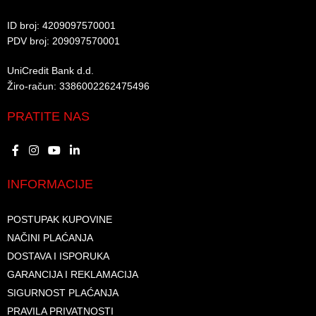
ID broj: 4209097570001​
PDV broj: 209097570001 ​
UniCredit Bank d.d.​
Žiro-račun: 3386002262475496​​
PRATITE NAS
INFORMACIJE
POSTUPAK KUPOVINE
NAČINI PLAĆANJA
DOSTAVA I ISPORUKA
GARANCIJA I REKLAMACIJA
SIGURNOST PLAĆANJA
PRAVILA PRIVATNOSTI