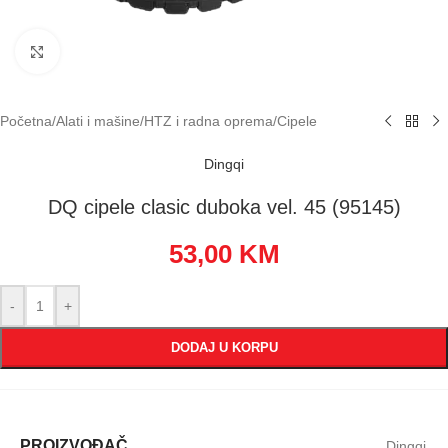
Klikni za uvećavanje
Početna
/
Alati i mašine
/
HTZ i radna oprema
/
Cipele
Dingqi
DQ cipele clasic duboka vel. 45 (95145)
53,00
KM
-
+
DODAJ U KORPU
PROIZVOĐAČ
Dingqi