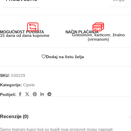
MOGUĆNOST POVRATA
NAČIN PLAĆANJA
Gotovinom, karticom, žiralno
15 dana od dana kupovine
(virmanom)
Dodaj na listu želja
SKU:
530229
Kategorije:
Cipele
Podijeli:
Recenzije (0)
Samo logirani kupci koji su kupili ovaj proizvod mogu napisati