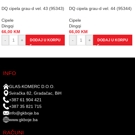
DQ cipela grau-d vel. 43 (95343)
DQ cipela grau-d vel. 44 (95344)
Cipele
Cipele
Dingqi
Dingqi
66,00
KM
66,00
KM
-
+
-
+
DODAJ U KORPU
DODAJ U KORPU
INFO
GLAS-KOMERC D.O.O.
Sviračka 82, Gradačac, BiH
+387 61 904 421
+387 35 821 715
info@gkboje.ba
www.gkboje.ba
RAČUNI