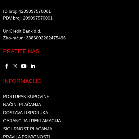
ID broj: 4209097570001​
PDV broj: 209097570001 ​
UniCredit Bank d.d.​
Žiro-račun: 3386002262475496​​
PRATITE NAS
INFORMACIJE
POSTUPAK KUPOVINE
NAČINI PLAĆANJA
DOSTAVA I ISPORUKA
GARANCIJA I REKLAMACIJA
SIGURNOST PLAĆANJA
PRAVILA PRIVATNOSTI