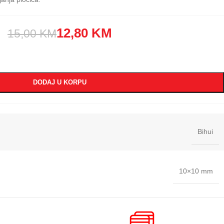
12,80
KM
15,00
KM
DODAJ U KORPU
Bihui
10×10 mm