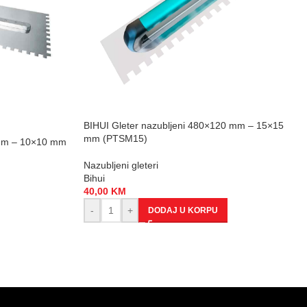
BIHUI Gleter nazubljeni 480×120 mm – 15×15
mm (PTSM15)
0 mm – 10×10 mm
Nazubljeni gleteri
Bihui
40,00
KM
-
+
DODAJ U KORPU