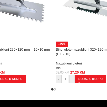
-15%
azubljeni 280×120 mm – 10×10 mm
Bihui gleter nazubljeni 320×12
(PTSL10)
ri
Nazubljeni gleteri
Bihui
KM
27,20
KM
32,00
KM
-
+
ODAJ U KORPU
DODAJ U KORPU