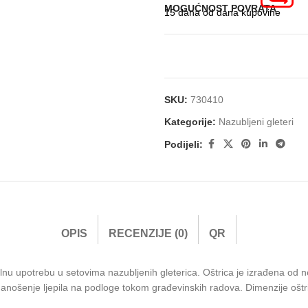
MOGUĆNOST POVRATA
15 dana od dana kupovine
SKU:
730410
Kategorije:
Nazubljeni gleteri
Podijeli:
OPIS
RECENZIJE (0)
QR
lnu upotrebu u setovima nazubljenih gleterica. Oštrica je izrađena od 
nošenje ljepila na podloge tokom građevinskih radova. Dimenzije oštr