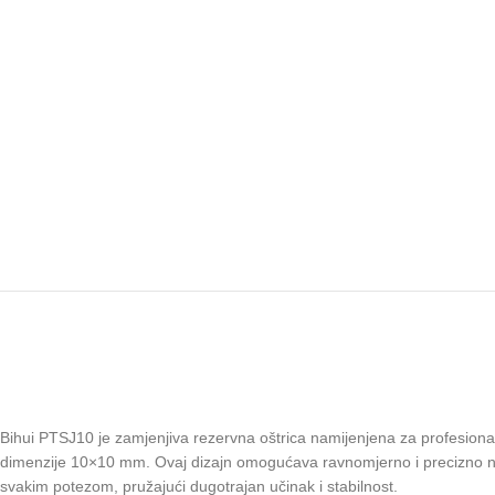
Bihui PTSJ10 je zamjenjiva rezervna oštrica namijenjena za profesiona
dimenzije 10×10 mm. Ovaj dizajn omogućava ravnomjerno i precizno na
svakim potezom, pružajući dugotrajan učinak i stabilnost.