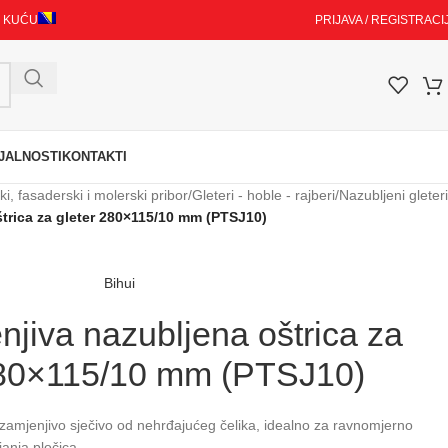
I KUĆU
PRIJAVA / REGISTRACI
JALNOSTI
KONTAKTI
i, fasaderski i molerski pribor
/
Gleteri - hoble - rajberi
/
Nazubljeni gleteri
štrica za gleter 280×115/10 mm (PTSJ10)
Bihui
enjiva nazubljena oštrica za
280×115/10 mm (PTSJ10)
 zamjenjivo sječivo od nehrđajućeg čelika, idealno za ravnomjerno
janja pločica.