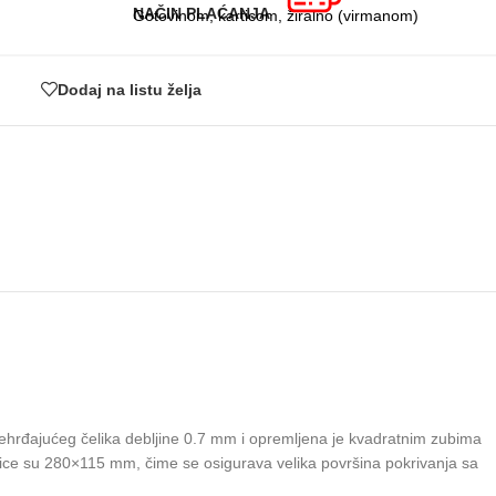
NAČIN PLAĆANJA
Gotovinom, karticom, žiralno (virmanom)
Dodaj na listu želja
nehrđajućeg čelika debljine 0.7 mm i opremljena je kvadratnim zubima
ice su 280×115 mm, čime se osigurava velika površina pokrivanja sa