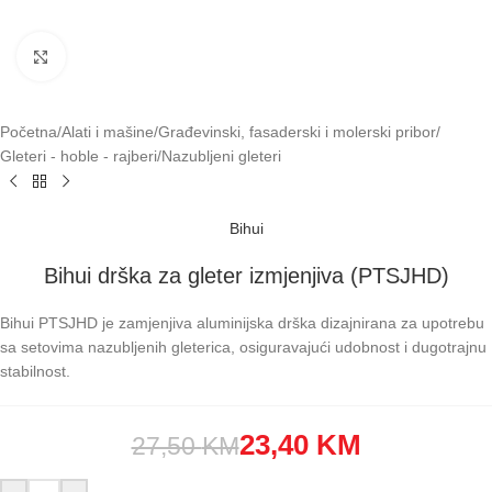
Klikni za uvećavanje
Početna
/
Alati i mašine
/
Građevinski, fasaderski i molerski pribor
/
Gleteri - hoble - rajberi
/
Nazubljeni gleteri
Bihui
Bihui drška za gleter izmjenjiva (PTSJHD)
Bihui PTSJHD je zamjenjiva aluminijska drška dizajnirana za upotrebu
sa setovima nazubljenih gleterica, osiguravajući udobnost i dugotrajnu
stabilnost.
23,40
KM
27,50
KM