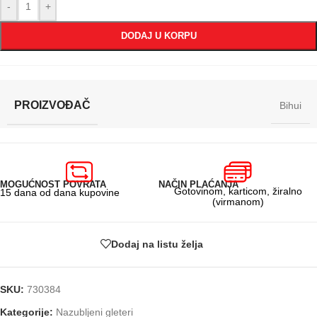
-
+
DODAJ U KORPU
PROIZVOĐAČ
Bihui
MOGUĆNOST POVRATA
NAČIN PLAĆANJA
Gotovinom, karticom, žiralno
15 dana od dana kupovine
(virmanom)
Dodaj na listu želja
SKU:
730384
Kategorije:
Nazubljeni gleteri