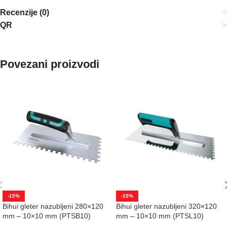
Recenzije (0)
QR
Povezani proizvodi
-15%
-15%
Bihui gleter nazubljeni 280×120
Bihui gleter nazubljeni 320×120
mm – 10×10 mm (PTSB10)
mm – 10×10 mm (PTSL10)