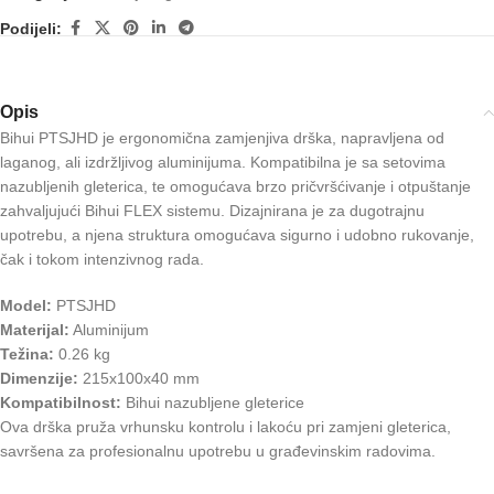
Podijeli:
Opis
Bihui PTSJHD je ergonomična zamjenjiva drška, napravljena od
laganog, ali izdržljivog aluminijuma. Kompatibilna je sa setovima
nazubljenih gleterica, te omogućava brzo pričvršćivanje i otpuštanje
zahvaljujući Bihui FLEX sistemu. Dizajnirana je za dugotrajnu
upotrebu, a njena struktura omogućava sigurno i udobno rukovanje,
čak i tokom intenzivnog rada.
Model:
PTSJHD
Materijal:
Aluminijum
Težina:
0.26 kg
Dimenzije:
215x100x40 mm
Kompatibilnost:
Bihui nazubljene gleterice
Ova drška pruža vrhunsku kontrolu i lakoću pri zamjeni gleterica,
savršena za profesionalnu upotrebu u građevinskim radovima.