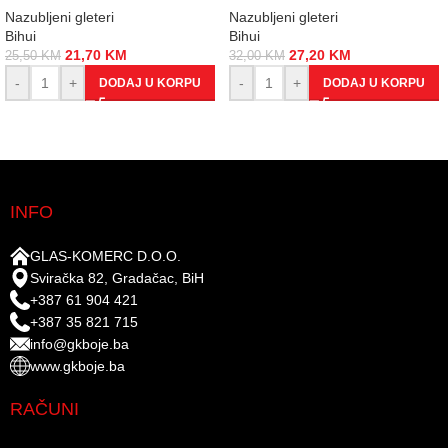
Nazubljeni gleteri
Nazubljeni gleteri
Bihui
Bihui
21,70
KM
27,20
KM
25,50
KM
32,00
KM
-
+
-
+
DODAJ U KORPU
DODAJ U KORPU
INFO
GLAS-KOMERC D.O.O.
Sviračka 82, Gradačac, BiH
+387 61 904 421
+387 35 821 715
info@gkboje.ba
www.gkboje.ba
RAČUNI