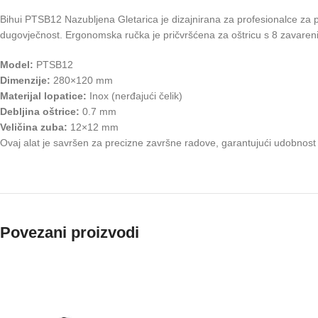
Bihui PTSB12 Nazubljena Gletarica je dizajnirana za profesionalce za po
dugovječnost. Ergonomska ručka je pričvršćena za oštricu s 8 zavarenih
Model:
PTSB12
Dimenzije:
280×120 mm
Materijal lopatice:
Inox (nerđajući čelik)
Debljina oštrice:
0.7 mm
Veličina zuba:
12×12 mm
Ovaj alat je savršen za precizne završne radove, garantujući udobnost
Povezani proizvodi