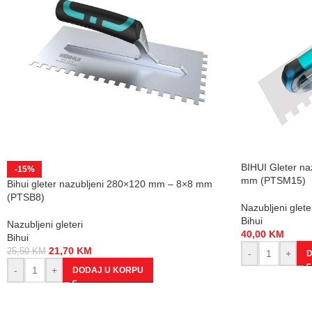
BIHUI Gleter n
-15%
mm (PTSM15)
Bihui gleter nazubljeni 280×120 mm – 8×8 mm
(PTSB8)
Nazubljeni glete
Bihui
Nazubljeni gleteri
40,00
KM
Bihui
21,70
KM
25,50
KM
-
+
D
-
+
DODAJ U KORPU