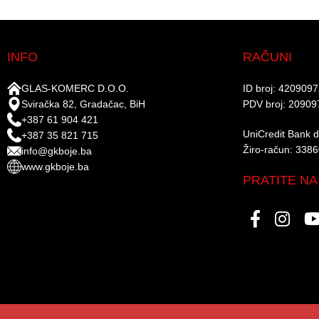
INFO
RAČUNI
GLAS-KOMERC D.O.O.
ID broj: 420909
Sviračka 82, Gradačac, BiH
PDV broj: 20909
+387 61 904 421
UniCredit Bank d.
+387 35 821 715
Žiro-račun: 338
info@gkboje.ba
www.gkboje.ba
PRATITE NA