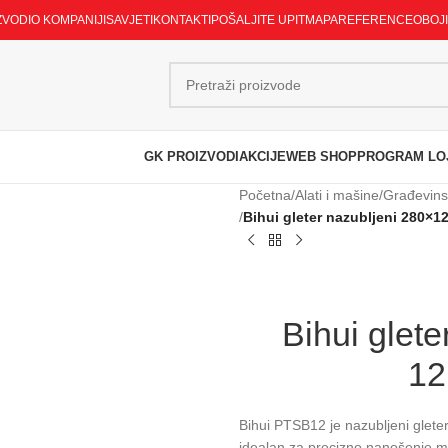
ZVODI
O KOMPANIJI
SAVJETI
KONTAKTI
POŠALJITE UPIT
MAPA
REFERENCE
OBOJ
GK PROIZVODI
AKCIJE
WEB SHOP
PROGRAM LO
Početna
/
Alati i mašine
/
Građevinsk
/
Bihui gleter nazubljeni 280×
Bihui glet
12
Bihui PTSB12 je nazubljeni gle
idealan za precizno nanošenje mat