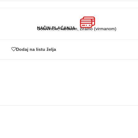
NAČIN PLAĆANJA
Gotovinom, karticom, žiralno (virmanom)
Dodaj na listu želja