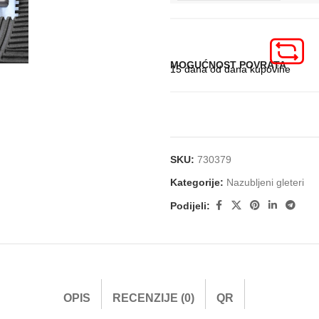
MOGUĆNOST POVRATA
15 dana od dana kupovine
SKU:
730379
Kategorije:
Nazubljeni gleteri
Podijeli:
OPIS
RECENZIJE (0)
QR