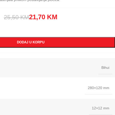
21,70
KM
25,50
KM
DODAJ U KORPU
Bihui
280×120 mm
12×12 mm