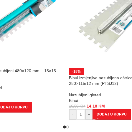
azubljeni 480×120 mm – 15×15
-15%
Bihui izmjenjiva nazubljena oštrica
280×115/12 mm (PTSJ12)
ri
Nazubljeni gleteri
Bihui
14,10
KM
16,50
KM
ODAJ U KORPU
-
+
DODAJ U KORPU