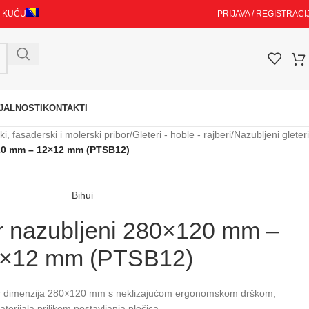
I KUĆU
PRIJAVA / REGISTRACI
JALNOSTI
KONTAKTI
i, fasaderski i molerski pribor
/
Gleteri - hoble - rajberi
/
Nazubljeni gleteri
120 mm – 12×12 mm (PTSB12)
Bihui
er nazubljeni 280×120 mm –
×12 mm (PTSB12)
ter dimenzija 280×120 mm s neklizajućom ergonomskom drškom,
erijala prilikom postavljanja pločica.