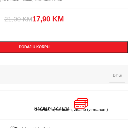
17,90
KM
21,00
KM
DODAJ U KORPU
Bihui
NAČIN PLAĆANJA
Gotovinom, karticom, žiralno (virmanom)