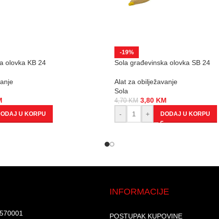
-19%
a olovka KB 24
Sola građevinska olovka SB 24
vanje
Alat za obilježavanje
Sola
M
3,80
KM
4,70
KM
-
+
ODAJ U KORPU
DODAJ U KORPU
INFORMACIJE
7570001​
POSTUPAK KUPOVINE