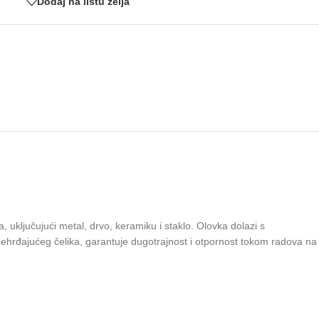
Dodaj na listu želja
ključujući metal, drvo, keramiku i staklo. Olovka dolazi s
ehrđajućeg čelika, garantuje dugotrajnost i otpornost tokom radova na