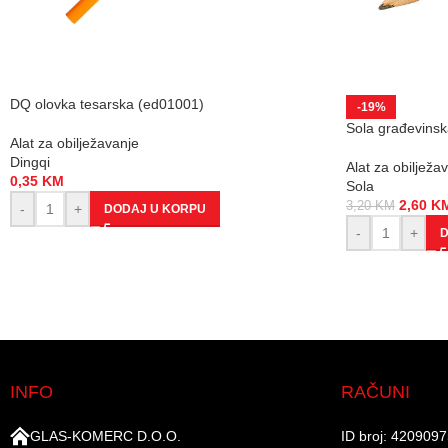
DQ olovka tesarska (ed01001)
-19%
Sola građevinsk
Alat za obilježavanje
Dingqi
Alat za obilježa
0,35
KM
Sola
2,60
K
3,20
KM
-
+
DODAJ U KORPU
-
+
D
INFO
RAČUNI
GLAS-KOMERC D.O.O.
ID broj: 420909