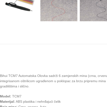
Bihui TCM7 Automatska Olovka sadrži 6 zamjenskih mina (crna, crvena, 
integrisanom oštrilicom ugrađenom u poklopac za brzu pripremu mina i
gradilištima i slično.
Model:
TCM7
Materijal:
ABS plastika i nehrđajući čelik
Boje mina:
Crna, crvena, žuta