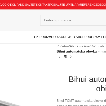
ZVODI
O KOMPANIJI
SAVJETI
KONTAKTI
POŠALJITE UPIT
MAPA
REFERENCE
OBOJ
GK PROIZVODI
AKCIJE
WEB SHOP
PROGRAM LO
Početna
/
Alati i mašine
/
Ručni alat
Bihui automatska olovka – mar
Bihui aut
ob
Bihui TCM7 automatska olovka do
pisanje na raznim površinama pop