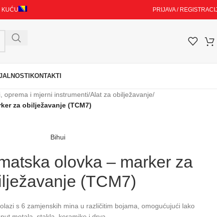
I KUĆU
PRIJAVA / REGISTRACI
JALNOSTI
KONTAKTI
i, oprema i mjerni instrumenti
/
Alat za obilježavanje
/
ker za obilježavanje (TCM7)
Bihui
omatska olovka – marker za
ilježavanje (TCM7)
lazi s 6 zamjenskih mina u različitim bojama, omogućujući lako
ut metala, stakla, keramike i drva.