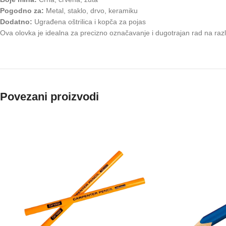
Pogodno za:
Metal, staklo, drvo, keramiku
Dodatno:
Ugrađena oštrilica i kopča za pojas
Ova olovka je idealna za precizno označavanje i dugotrajan rad na razl
Povezani proizvodi