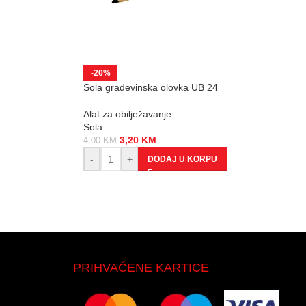
-20%
Sola građevinska olovka UB 24
Alat za obilježavanje
Sola
3,20
KM
4,00
KM
-
+
DODAJ U KORPU
PRIHVAĆENE KARTICE