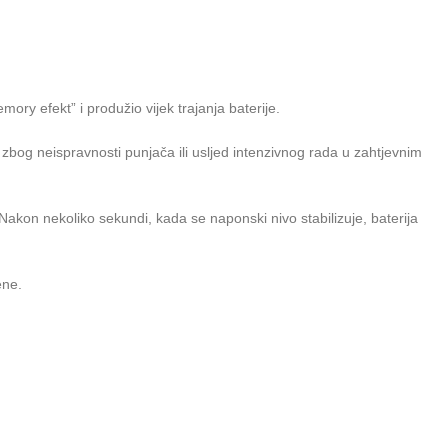
ory efekt” i produžio vijek trajanja baterije.
 zbog neispravnosti punjača ili usljed intenzivnog rada u zahtjevnim
 Nakon nekoliko sekundi, kada se naponski nivo stabilizuje, baterija
ene.