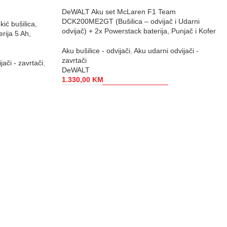
DeWALT Aku set McLaren F1 Team
DCK200ME2GT (Bušilica – odvijač i Udarni
ć bušilica,
odvijač) + 2x Powerstack baterija, Punjač i Kofer
erija 5 Ah,
Aku bušilice - odvijači
,
Aku udarni odvijači -
zavrtači
jači - zavrtači
,
DeWALT
1.330,00
KM
-
+
DODAJ U KORPU
PRIHVAĆENE KARTICE