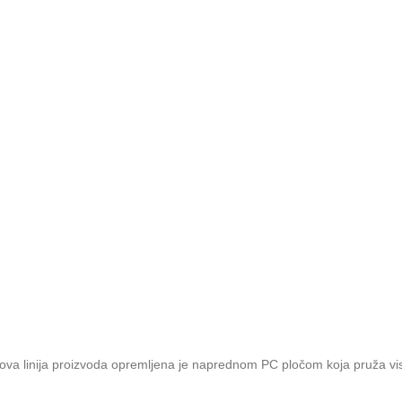
Nova linija proizvoda opremljena je naprednom PC pločom koja pruža vis