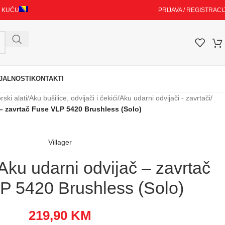
I KUĆU
PRIJAVA / REGISTRACI
JALNOSTI
KONTAKTI
ski alati
/
Aku bušilice, odvijači i čekići
/
Aku udarni odvijači - zavrtači
/
– zavrtač Fuse VLP 5420 Brushless (Solo)
Villager
u udarni odvijač – zavrtač
P 5420 Brushless (Solo)
219,90
KM