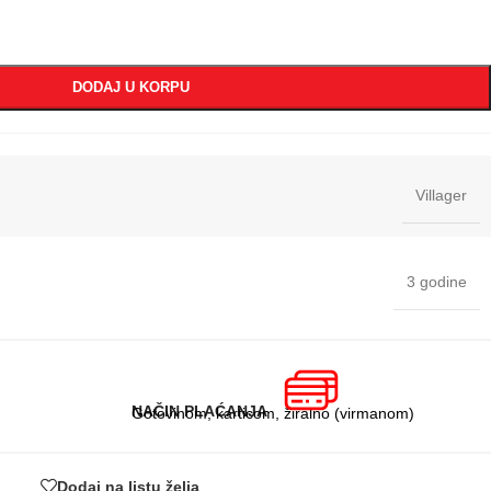
DODAJ U KORPU
Villager
3 godine
NAČIN PLAĆANJA
Gotovinom, karticom, žiralno (virmanom)
Dodaj na listu želja