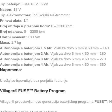
Tip baterije:
Fuse 18 V, Li-ion
Napon:
18 V
Tip elektromotora:
Indukcijski elektromotor
Prihvat alata:
1/4
Broj obrtaja u praznom hodu:
0 – 2200 rpm
Broj udaraca:
0 – 3300 ipm
Obrtni moment:
180 Nm
Masa:
1.7 kg
Autonomija s baterijom 1.5 Ah:
Vijak za drvo 6 mm × 60 mm – 140
Autonomija s baterijom 2 Ah:
Vijak za drvo 6 mm × 60 mm – 180
Autonomija s baterijom 3 Ah:
Vijak za drvo 6 mm × 60 mm – 270
Autonomija s baterijom 4 Ah:
Vijak za drvo 6 mm × 60 mm – 360
Napomena:
Uređaj se isporučuje bez punjača i baterije.
Villager® FUSE™ Battery Program
Villager® predstavlja novu generaciju baterijskog programa
FUSE™
. 