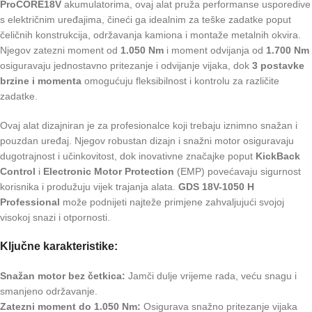
ProCORE18V
akumulatorima, ovaj alat pruža performanse usporedive
s električnim uređajima, čineći ga idealnim za teške zadatke poput
čeličnih konstrukcija, održavanja kamiona i montaže metalnih okvira.
Njegov zatezni moment od
1.050 Nm
i moment odvijanja od
1.700 Nm
osiguravaju jednostavno pritezanje i odvijanje vijaka, dok
3 postavke
brzine i momenta
omogućuju fleksibilnost i kontrolu za različite
zadatke.
Ovaj alat dizajniran je za profesionalce koji trebaju iznimno snažan i
pouzdan uređaj. Njegov robustan dizajn i snažni motor osiguravaju
dugotrajnost i učinkovitost, dok inovativne značajke poput
KickBack
Control
i
Electronic Motor Protection
(EMP) povećavaju sigurnost
korisnika i produžuju vijek trajanja alata.
GDS 18V-1050 H
Professional
može podnijeti najteže primjene zahvaljujući svojoj
visokoj snazi i otpornosti.
Ključne karakteristike:
Snažan motor bez četkica:
Jamči dulje vrijeme rada, veću snagu i
smanjeno održavanje.
Zatezni moment do 1.050 Nm:
Osigurava snažno pritezanje vijaka