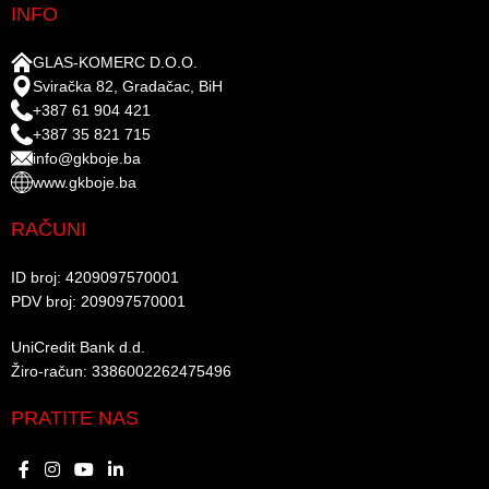
INFO
GLAS-KOMERC D.O.O.
Sviračka 82, Gradačac, BiH
+387 61 904 421
+387 35 821 715
info@gkboje.ba
www.gkboje.ba
RAČUNI
ID broj: 4209097570001​
PDV broj: 209097570001 ​
UniCredit Bank d.d.​
Žiro-račun: 3386002262475496​​
PRATITE NAS