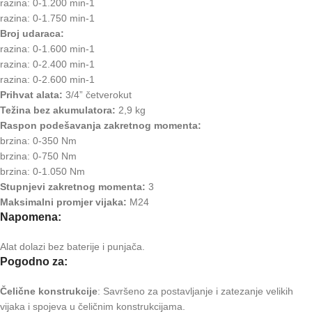
razina: 0-1.200 min-1
razina: 0-1.750 min-1
Broj udaraca:
razina: 0-1.600 min-1
razina: 0-2.400 min-1
razina: 0-2.600 min-1
Prihvat alata:
3/4” četverokut
Težina bez akumulatora:
2,9 kg
Raspon podešavanja zakretnog momenta:
brzina: 0-350 Nm
brzina: 0-750 Nm
brzina: 0-1.050 Nm
Stupnjevi zakretnog momenta:
3
Maksimalni promjer vijaka:
M24
Napomena:
Alat dolazi bez baterije i punjača.
Pogodno za:
Čelične konstrukcije
: Savršeno za postavljanje i zatezanje velikih
vijaka i spojeva u čeličnim konstrukcijama.