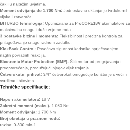
čak i u najtežim uvjetima.
Moment odvijanja do 1.700 Nm:
Jednostavno uklanjanje tvrdokornih
vijaka i zatvarača.
BITURBO tehnologija:
Optimizirana za
ProCORE18V
akumulatore za
maksimalnu snagu i duže vrijeme rada.
3 postavke brzine i momenta:
Fleksibilnost i precizna kontrola za
prilagođavanje snage radnom zadatku.
KickBack Control:
Povećava sigurnost korisnika sprječavanjem
naglih povratnih reakcija.
Electronic Motor Protection (EMP):
Štiti motor od pregrijavanja i
preopterećenja, produžujući njegov vijek trajanja.
Četverokutni prihvat:
3/4”
četverokut omogućuje korištenje s većim
svrdlima i bitovima.
Tehničke specifikacije:
Napon akumulatora:
18 V
Zakretni moment (maks.):
1.050 Nm
Moment odvijanja:
1.700 Nm
Broj okretaja u praznom hodu:
razina: 0-800 min-1