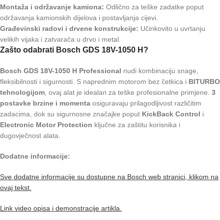
Montaža i održavanje kamiona:
Odlično za teške zadatke poput
održavanja kamionskih dijelova i postavljanja cijevi.
Građevinski radovi i drvene konstrukcije:
Učinkovito u uvrtanju
velikih vijaka i zatvarača u drvo i metal.
Zašto odabrati Bosch GDS 18V-1050 H?
Bosch GDS 18V-1050 H Professional
nudi kombinaciju snage,
fleksibilnosti i sigurnosti. S naprednim motorom bez četkica i
BITURBO
tehnologijom
, ovaj alat je idealan za teške profesionalne primjene.
3
postavke brzine i momenta
osiguravaju prilagodljivost različitim
zadacima, dok su sigurnosne značajke poput
KickBack Control
i
Electronic Motor Protection
ključne za zaštitu korisnika i
dugovječnost alata.
Dodatne informacije:
Sve dodatne informacije su dostupne na Bosch web stranici, klikom na
ovaj tekst.
Link video opisa i demonstracije artikla.