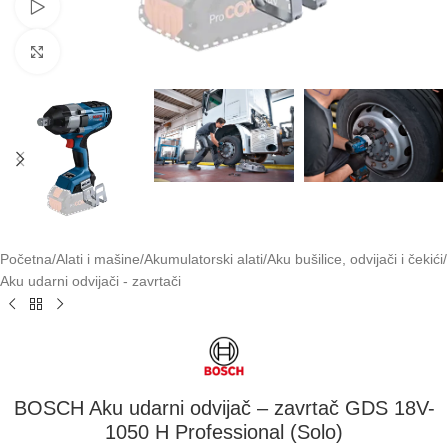
Pogledaj video
Klikni za uvećavanje
Početna
/
Alati i mašine
/
Akumulatorski alati
/
Aku bušilice, odvijači i čekići
/
Aku udarni odvijači - zavrtači
BOSCH Aku udarni odvijač – zavrtač GDS 18V-
1050 H Professional (Solo)