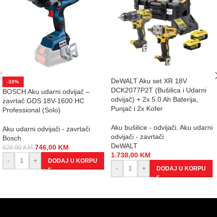
DeWALT Aku set XR 18V
-10%
DCK2077P2T (Bušilica i Udarni
BOSCH Aku udarni odvijač –
odvijač) + 2x 5.0 Ah Baterija,
zavrtač GDS 18V-1600 HC
Punjač i 2x Kofer
Professional (Solo)
Aku bušilice - odvijači
,
Aku udarni
Aku udarni odvijači - zavrtači
odvijači - zavrtači
Bosch
DeWALT
746,00
KM
828,00
KM
1.738,00
KM
-
+
DODAJ U KORPU
-
+
DODAJ U KORPU