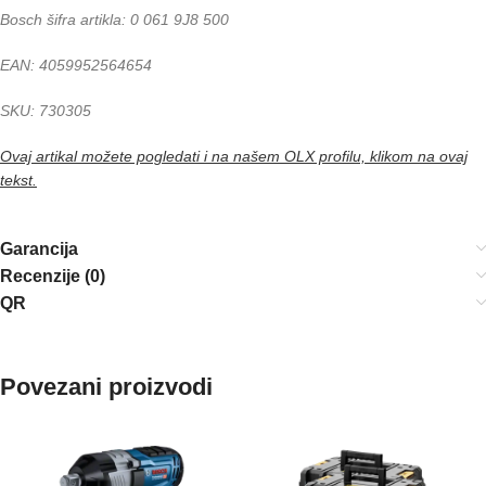
Bosch šifra artikla: 0 061 9J8 500
EAN: 4059952564654
SKU: 730305
Ovaj artikal možete pogledati i na našem OLX profilu, klikom na ovaj
tekst.
Garancija
Recenzije (0)
QR
Povezani proizvodi