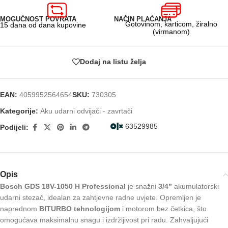
MOGUĆNOST POVRATA
NAČIN PLAĆANJA
Gotovinom, karticom, žiralno
15 dana od dana kupovine
(virmanom)
Dodaj na listu želja
EAN:
4059952564654
SKU:
730305
Kategorije:
Aku udarni odvijači - zavrtači
63529985
Podijeli:
Opis
Bosch
GDS 18V-1050 H Professional
je snažni
3/4”
akumulatorski
udarni stezač, idealan za zahtjevne radne uvjete. Opremljen je
naprednom
BITURBO tehnologijom
i motorom bez četkica, što
omogućava maksimalnu snagu i izdržljivost pri radu. Zahvaljujući