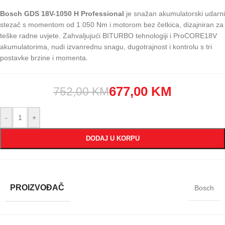
Bosch GDS 18V-1050 H Professional
je snažan akumulatorski udarni
stezač s momentom od 1.050 Nm i motorom bez četkica, dizajniran za
teške radne uvjete. Zahvaljujući BITURBO tehnologiji i ProCORE18V
akumulatorima, nudi izvanrednu snagu, dugotrajnost i kontrolu s tri
postavke brzine i momenta.
677,00
KM
752,00
KM
-
+
DODAJ U KORPU
PROIZVOĐAČ
Bosch