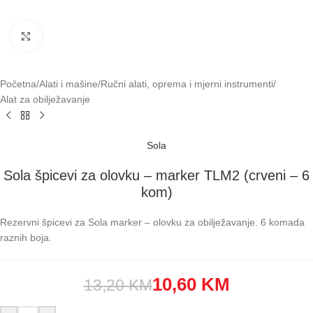
Klikni za uvećavanje
Početna
/
Alati i mašine
/
Ručni alati, oprema i mjerni instrumenti
/
Alat za obilježavanje
Sola
Sola špicevi za olovku – marker TLM2 (crveni – 6
kom)
Rezervni špicevi za Sola marker – olovku za obilježavanje. 6 komada
raznih boja.
10,60
KM
13,20
KM