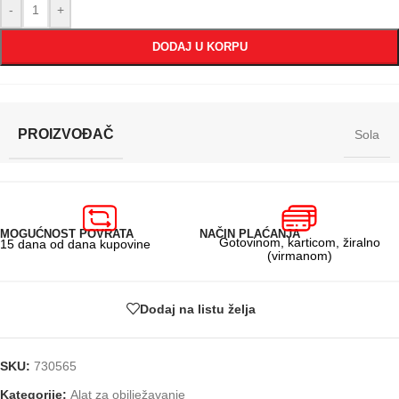
-
+
DODAJ U KORPU
PROIZVOĐAČ
Sola
MOGUĆNOST POVRATA
NAČIN PLAĆANJA
Gotovinom, karticom, žiralno
15 dana od dana kupovine
(virmanom)
Dodaj na listu želja
SKU:
730565
Kategorije:
Alat za obilježavanje