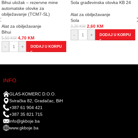
Bihui uložak – rezervne mine
Sola građevinska olovka KB 24
automatske olovke za
obilježavanje (TCM7-SL)
Alat za obilježavanje
Sola
Alat za obilježavanje
2,60
KM
3,20
KM
Bihui
-
+
DODAJ U KORPU
4,70
KM
5,50
KM
-
+
DODAJ U KORPU
INFO
GLAS-KOMERC D.O.O.
Sviračka 82, Gradačac, BiH
+387 61 904 421
+387 35 821 715
info@gkboje.ba
www.gkboje.ba