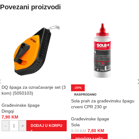
Povezani proizvodi
DQ špaga za označavanje set (3
-20%
kom) (5050103)
RASPRODANO
Sola prah za građevinsku špagu
Građevinske špage
crveni CPR 230 gr
Dingqi
7,90
KM
Građevinske špage
Sola
-
+
DODAJ U KORPU
7,80
KM
9,70
KM