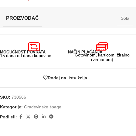
PROIZVOĐAČ
Sola
MOGUĆNOST POVRATA
NAČIN PLAĆANJA
Gotovinom, karticom, žiralno
15 dana od dana kupovine
(virmanom)
Dodaj na listu želja
SKU:
730566
Kategorije:
Građevinske špage
Podijeli: