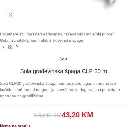
Klikni za uvećavanje
Početna
/
Alati i mašine
/
Građevinski, fasaderski i molerski pribor
/
Ostali zanatski pribor i alat
/
Građevinske špage
Sola
Sola građevinska špaga CLP 30 m
Sola CLP30 građevinska špaga nudi izuzetno lagano i neuništivo
kućište izrađeno od magnezija, savršeno za dugotrajnu i pouzdanu
upotrebu na gradilištima.
43,20
KM
54,00
KM
Nema na stanju