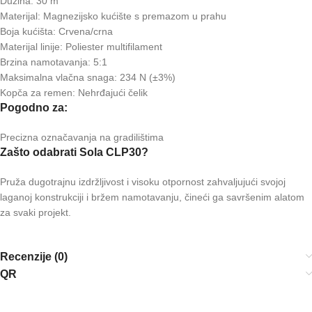
Dužina: 30 m
Materijal: Magnezijsko kućište s premazom u prahu
Boja kućišta: Crvena/crna
Materijal linije: Poliester multifilament
Brzina namotavanja: 5:1
Maksimalna vlačna snaga: 234 N (±3%)
Kopča za remen: Nehrđajući čelik
Pogodno za:
Precizna označavanja na gradilištima
Zašto odabrati Sola CLP30?
Pruža dugotrajnu izdržljivost i visoku otpornost zahvaljujući svojoj
laganoj konstrukciji i bržem namotavanju, čineći ga savršenim alatom
za svaki projekt.
Recenzije (0)
QR