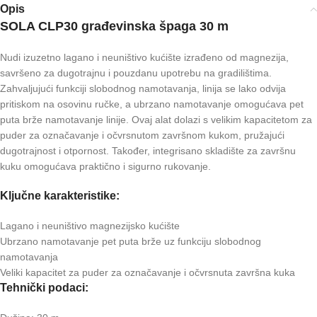
Opis
SOLA CLP30 građevinska špaga 30 m
Nudi izuzetno lagano i neuništivo kućište izrađeno od magnezija,
savršeno za dugotrajnu i pouzdanu upotrebu na gradilištima.
Zahvaljujući funkciji slobodnog namotavanja, linija se lako odvija
pritiskom na osovinu ručke, a ubrzano namotavanje omogućava pet
puta brže namotavanje linije. Ovaj alat dolazi s velikim kapacitetom za
puder za označavanje i očvrsnutom završnom kukom, pružajući
dugotrajnost i otpornost. Također, integrisano skladište za završnu
kuku omogućava praktično i sigurno rukovanje.
Ključne karakteristike:
Lagano i neuništivo magnezijsko kućište
Ubrzano namotavanje pet puta brže uz funkciju slobodnog
namotavanja
Veliki kapacitet za puder za označavanje i očvrsnuta završna kuka
Tehnički podaci: