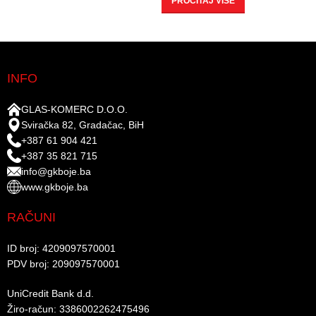
PROČITAJ VIŠE
INFO
GLAS-KOMERC D.O.O.
Sviračka 82, Gradačac, BiH
+387 61 904 421
+387 35 821 715
info@gkboje.ba
www.gkboje.ba
RAČUNI
ID broj: 4209097570001​
PDV broj: 209097570001 ​
UniCredit Bank d.d.​
Žiro-račun: 3386002262475496​​