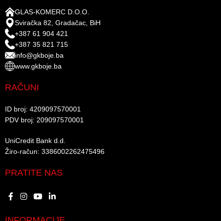
GLAS-KOMERC D.O.O.
Sviračka 82, Gradačac, BiH
+387 61 904 421
+387 35 821 715
info@gkboje.ba
www.gkboje.ba
RAČUNI
ID broj: 4209097570001​
PDV broj: 209097570001 ​
UniCredit Bank d.d.​
Žiro-račun: 3386002262475496​​
PRATITE NAS
INFORMACIJE