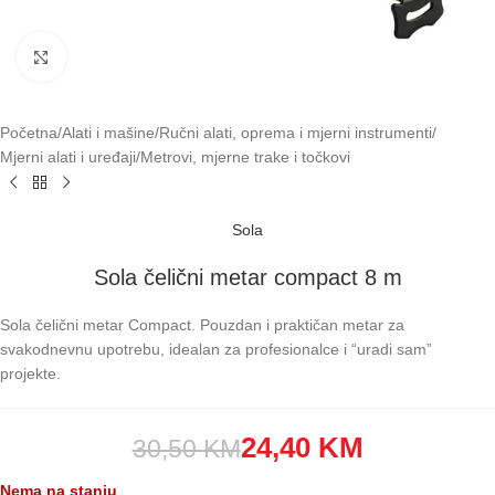
Klikni za uvećavanje
Početna
/
Alati i mašine
/
Ručni alati, oprema i mjerni instrumenti
/
Mjerni alati i uređaji
/
Metrovi, mjerne trake i točkovi
Sola
Sola čelični metar compact 8 m
Sola čelični metar Compact. Pouzdan i praktičan metar za
svakodnevnu upotrebu, idealan za profesionalce i “uradi sam”
projekte.
24,40
KM
30,50
KM
Nema na stanju