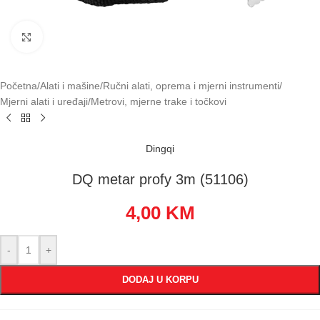
Klikni za uvećavanje
Početna
/
Alati i mašine
/
Ručni alati, oprema i mjerni instrumenti
/
Mjerni alati i uređaji
/
Metrovi, mjerne trake i točkovi
Dingqi
DQ metar profy 3m (51106)
4,00
KM
-
+
DODAJ U KORPU