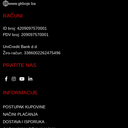
www.gkboje.ba
RAČUNI
ID broj: 4209097570001​
PDV broj: 209097570001 ​
UniCredit Bank d.d.​
Žiro-račun: 3386002262475496​​
PRATITE NAS
INFORMACIJE
POSTUPAK KUPOVINE
NAČINI PLAĆANJA
DOSTAVA I ISPORUKA