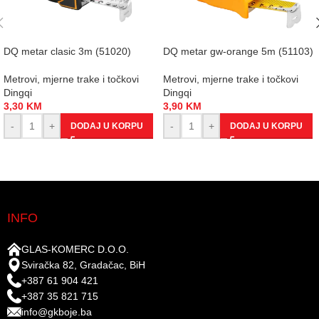
DQ metar clasic 3m (51020)
DQ metar gw-orange 5m (51103)
Metrovi, mjerne trake i točkovi
Metrovi, mjerne trake i točkovi
Dingqi
Dingqi
3,30
KM
3,90
KM
-
+
-
+
DODAJ U KORPU
DODAJ U KORPU
INFO
GLAS-KOMERC D.O.O.
Sviračka 82, Gradačac, BiH
+387 61 904 421
+387 35 821 715
info@gkboje.ba