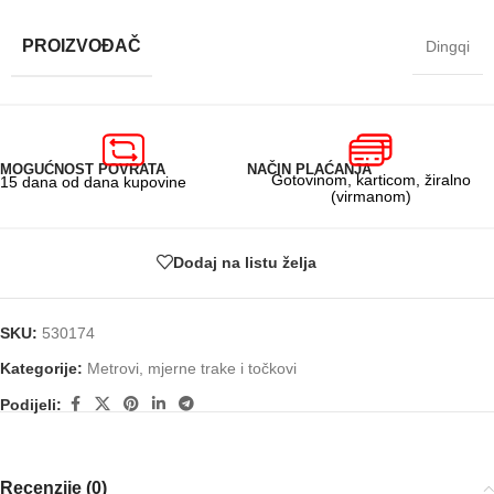
PROIZVOĐAČ
Dingqi
MOGUĆNOST POVRATA
NAČIN PLAĆANJA
Gotovinom, karticom, žiralno
15 dana od dana kupovine
(virmanom)
Dodaj na listu želja
SKU:
530174
Kategorije:
Metrovi, mjerne trake i točkovi
Podijeli:
Recenzije (0)