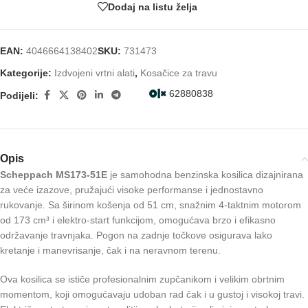
Dodaj na listu želja
EAN:
4046664138402
SKU:
731473
Kategorije:
Izdvojeni vrtni alati
,
Kosačice za travu
62880838
Podijeli:
Opis
Scheppach MS173-51E
je samohodna benzinska kosilica dizajnirana
za veće izazove, pružajući visoke performanse i jednostavno
rukovanje. Sa širinom košenja od 51 cm, snažnim 4-taktnim motorom
od 173 cm³ i elektro-start funkcijom, omogućava brzo i efikasno
održavanje travnjaka. Pogon na zadnje točkove osigurava lako
kretanje i manevrisanje, čak i na neravnom terenu.
Ova kosilica se ističe profesionalnim zupčanikom i velikim obrtnim
momentom, koji omogućavaju udoban rad čak i u gustoj i visokoj travi.