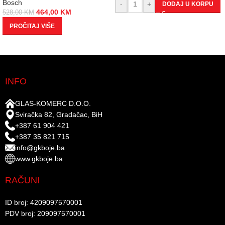
Bosch
-
+
DODAJ U KORPU
464,00
KM
528,00
KM
PROČITAJ VIŠE
INFO
GLAS-KOMERC D.O.O.
Sviračka 82, Gradačac, BiH
+387 61 904 421
+387 35 821 715
info@gkboje.ba
www.gkboje.ba
RAČUNI
ID broj: 4209097570001​
PDV broj: 209097570001 ​