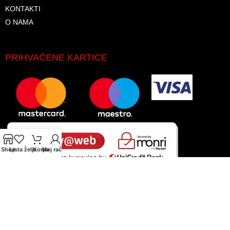
KONTAKTI
O NAMA
PRIHVAĆENE KARTICE
Shop
Lista želja
Korpa
Moj račun
© 2026. Sva prava zadržana. GLAS-KOMERC d.o.o.
Koristimo kolačiće kako bismo poboljšali vaše iskustvo na
našoj web stranici. Pregledavanjem ove web stranice slažete