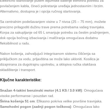
Električno startovanje putem litijumske baterije eliminira potrebu za
povlačenjem kabla, čineći pokretanje uređaja jednostavnim i brzim.
Alternativno, dostupna je i opcija ručnog startovanja.
Sa centralnim podešavanjem visine u 7 nivoa (25 – 75 mm), možete
precizno prilagoditi dužinu trave prema potrebama vašeg travnjaka.
Korpa za sakupljanje od 65 L smanjuje potrebu za čestim pražnjenjem,
dok opcija bočnog izbacivanja i malčiranja omogućava dodatnu
fleksibilnost u radu.
Nakon košenja, zahvaljujući integrisanom sistemu čišćenja sa
priključkom za vodu, prljavština se može lako ukloniti. Kosilica je
dizajnirana za dugotrajnu upotrebu, a sklopiva ručka olakšava
skladištenje i transport.
Ključne karakteristike:
Snažan 4-taktni benzinski motor (4.1 KS / 3.0 kW)
: Omogućava
visoke performanse i pouzdan rad.
Širina košenja 51 cm
: Efikasno pokriva velike površine travnjaka.
Samohodni pogon (zadnji pogon točkova)
: Omogućava lako