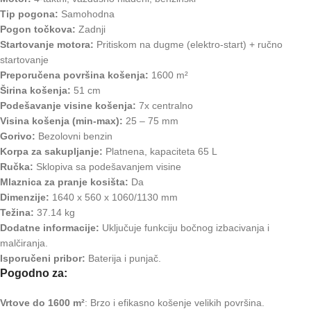
Tip pogona:
Samohodna
Pogon točkova:
Zadnji
Startovanje motora:
Pritiskom na dugme (elektro-start) + ručno
startovanje
Preporučena površina košenja:
1600 m²
Širina košenja:
51 cm
Podešavanje visine košenja:
7x centralno
Visina košenja (min-max):
25 – 75 mm
Gorivo:
Bezolovni benzin
Korpa za sakupljanje:
Platnena, kapaciteta 65 L
Ručka:
Sklopiva sa podešavanjem visine
Mlaznica za pranje kosišta:
Da
Dimenzije:
1640 x 560 x 1060/1130 mm
Težina:
37.14 kg
Dodatne informacije:
Uključuje funkciju bočnog izbacivanja i
malčiranja.
Isporučeni pribor:
Baterija i punjač.
Pogodno za:
Vrtove do 1600 m²
: Brzo i efikasno košenje velikih površina.