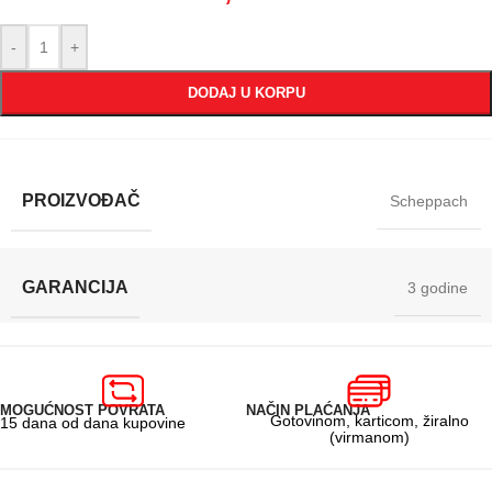
-
+
DODAJ U KORPU
PROIZVOĐAČ
Scheppach
GARANCIJA
3 godine
MOGUĆNOST POVRATA
NAČIN PLAĆANJA
Gotovinom, karticom, žiralno
15 dana od dana kupovine
(virmanom)