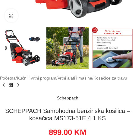
Klikni za uvećavanje
Početna
/
Kućni i vrtni program
/
Vrtni alati i mašine
/
Kosačice za travu
Scheppach
SCHEPPACH Samohodna benzinska kosilica –
kosačica MS173-51E 4.1 KS
899,00
KM