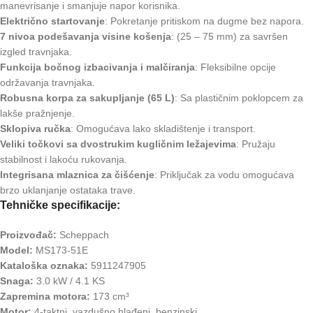
manevrisanje i smanjuje napor korisnika.
Električno startovanje
: Pokretanje pritiskom na dugme bez napora.
7 nivoa podešavanja visine košenja
: (25 – 75 mm) za savršen
izgled travnjaka.
Funkcija bočnog izbacivanja i malčiranja
: Fleksibilne opcije
održavanja travnjaka.
Robusna korpa za sakupljanje (65 L)
: Sa plastičnim poklopcem za
lakše pražnjenje.
Sklopiva ručka
: Omogućava lako skladištenje i transport.
Veliki točkovi sa dvostrukim kugličnim ležajevima
: Pružaju
stabilnost i lakoću rukovanja.
Integrisana mlaznica za čišćenje
: Priključak za vodu omogućava
brzo uklanjanje ostataka trave.
Tehničke specifikacije:
Proizvođač:
Scheppach
Model:
MS173-51E
Kataloška oznaka:
5911247905
Snaga:
3.0 kW / 4.1 KS
Zapremina motora:
173 cm³
Motor:
4-taktni, vazdušno hlađeni, benzinski