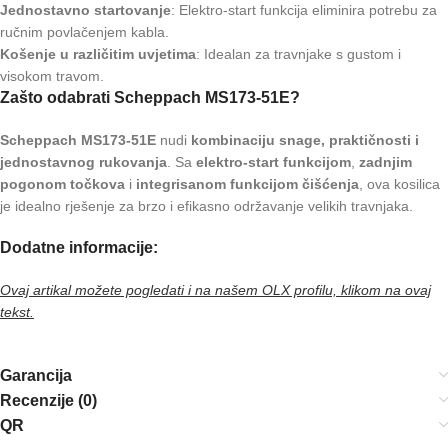
Jednostavno startovanje
: Elektro-start funkcija eliminira potrebu za
ručnim povlačenjem kabla.
Košenje u različitim uvjetima
: Idealan za travnjake s gustom i
visokom travom.
Zašto odabrati Scheppach MS173-51E?
Scheppach MS173-51E
nudi
kombinaciju snage, praktičnosti i
jednostavnog rukovanja
. Sa
elektro-start funkcijom
,
zadnjim
pogonom točkova
i
integrisanom funkcijom čišćenja
, ova kosilica
je idealno rješenje za brzo i efikasno održavanje velikih travnjaka.
Dodatne informacije:
Ovaj artikal možete pogledati i na našem OLX profilu, klikom na ovaj
tekst.
Garancija
Recenzije (0)
QR