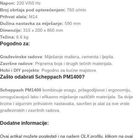
Napon:
220 V/50 Hz
Broj obrtaja pod opterećenjem:
760 o/min
Prihvat alata:
M14
Dužina nastavka za miješanje:
590 mm
Dimenzije:
315 x 200 x 860 mm
Težina:
6.6 kg
Pogodno za:
Građevinske radove
: Miješanje maltera, cementa i ljepila.
Završne radove
: Priprema boja i drugih tečnih materijala.
Hobi i DIY projekte
: Pogodno za kućne majstore.
Zašto odabrati Scheppach PM1400?
Scheppach PM1400
kombinuje snagu, prilagodljivost i ergonomiju,
omogućavajući lako i efikasno miješanje različitih materijala. Sa dvije
brzine i sigurnim prihvatom nastavaka, savršen je alat za sve vrste
građevinskih i završnih radova.
Dodatne informacije:
Ovaj artikal možete pogledati i na našem OLX profilu, klikom na ovaj