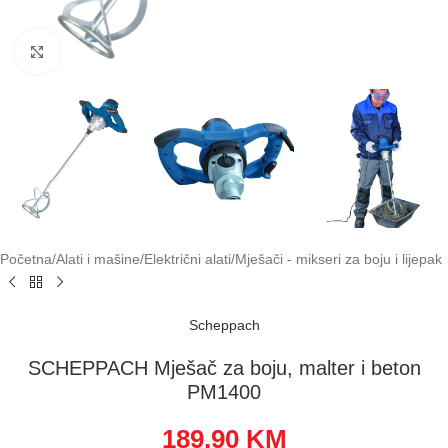
Klikni za uvećavanje
Početna
/
Alati i mašine
/
Električni alati
/
Mješači - mikseri za boju i lijepak
Scheppach
SCHEPPACH Mješač za boju, malter i beton
PM1400
189,90
KM