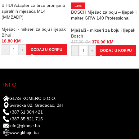
BIHUI Adapter za brzu promjenu
-10%
spiralnih mješača M14
BOSCH Mješač za boju – lijepak i
(MMBADP)
malter GRW 140 Professional
Mješači - mikseri za boju i lijepak
Mješači - mikseri za boju i lijepak
Bihui
Bosch
18,80
KM
376,00
KM
417,00
KM
-
+
DODAJ U KORPU
-
+
DODAJ U KORPU
INFO
GLAS-KOMERC D.O.O.
Sviračka 82, Gradačac, BiH
+387 61 904 421
+387 35 821 715
info@gkboje.ba
www.gkboje.ba