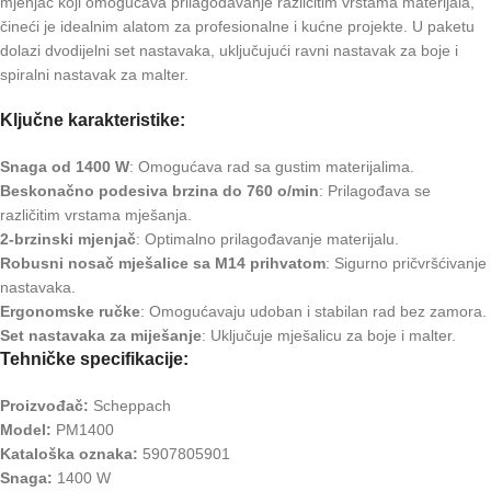
mjenjač koji omogućava prilagođavanje različitim vrstama materijala,
čineći je idealnim alatom za profesionalne i kućne projekte. U paketu
dolazi dvodijelni set nastavaka, uključujući ravni nastavak za boje i
spiralni nastavak za malter.
Ključne karakteristike:
Snaga od 1400 W
: Omogućava rad sa gustim materijalima.
Beskonačno podesiva brzina do 760 o/min
: Prilagođava se
različitim vrstama mješanja.
2-brzinski mjenjač
: Optimalno prilagođavanje materijalu.
Robusni nosač mješalice sa M14 prihvatom
: Sigurno pričvršćivanje
nastavaka.
Ergonomske ručke
: Omogućavaju udoban i stabilan rad bez zamora.
Set nastavaka za miješanje
: Uključuje mješalicu za boje i malter.
Tehničke specifikacije:
Proizvođač:
Scheppach
Model:
PM1400
Kataloška oznaka:
5907805901
Snaga:
1400 W