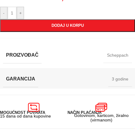
-
+
DODAJ U KORPU
PROIZVOĐAČ
Scheppach
GARANCIJA
3 godine
MOGUĆNOST POVRATA
NAČIN PLAĆANJA
Gotovinom, karticom, žiralno
15 dana od dana kupovine
(virmanom)