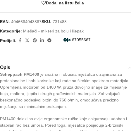
Dodaj na listu želja
EAN:
4046664043867
SKU:
731488
Kategorije:
Mješači - mikseri za boju i lijepak
67055667
Podijeli:
Opis
Scheppach PM1400
je snažna i robusna mješalica dizajnirana za
profesionalne i hobi korisnike koji rade sa širokim spektrom materijala.
Opremljena motorom od 1400 W, pruža dovoljno snage za miješanje
boja, maltera, ljepila i drugih građevinskih materijala. Zahvaljujući
beskonačno podesivoj brzini do 760 o/min, omogućava precizno
miješanje sa minimalnim prskanjem.
PM1400 dolazi sa dvije ergonomske ručke koje osiguravaju udoban i
stabilan rad bez umora. Pored toga, mješalica posjeduje 2-brzinski