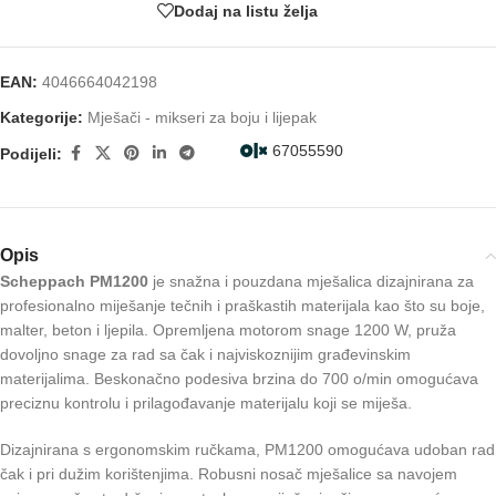
Dodaj na listu želja
EAN:
4046664042198
Kategorije:
Mješači - mikseri za boju i lijepak
67055590
Podijeli:
Opis
Scheppach PM1200
je snažna i pouzdana mješalica dizajnirana za
profesionalno miješanje tečnih i praškastih materijala kao što su boje,
malter, beton i ljepila. Opremljena motorom snage 1200 W, pruža
dovoljno snage za rad sa čak i najviskoznijim građevinskim
materijalima. Beskonačno podesiva brzina do 700 o/min omogućava
preciznu kontrolu i prilagođavanje materijalu koji se miješa.
Dizajnirana s ergonomskim ručkama, PM1200 omogućava udoban rad
čak i pri dužim korištenjima. Robusni nosač mješalice sa navojem