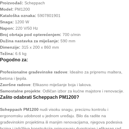
Proizvođač:
Scheppach
Model:
PM1200
Kataloška oznaka:
5907801901
Snaga:
1200 W
Napon:
220 V/50 Hz
Broj obrtaja pod opterećenjem:
700 o/min
Dužina nastavka za miješanje:
590 mm
Dimenzije:
315 x 200 x 860 mm
Težina:
6.6 kg
Pogodno za:
Profesionalne građevinske radove
: Idealno za pripremu maltera,
betona i ljepila.
Završne radove
: Efikasno miješanje boja i lakova.
Samostalne projekte
: Odličan izbor za kućne majstore i renovacije.
Zašto odabrati Scheppach PM1200?
Scheppach PM1200
nudi visoku snagu, preciznu kontrolu i
ergonomsku udobnost u jednom uređaju. Bilo da radite na
građevinskim projektima ili manjim renovacijama, njegova podesiva
brzina i izdržljiva konstrukcija osiguravaju dugotrajan i efikasan rad.