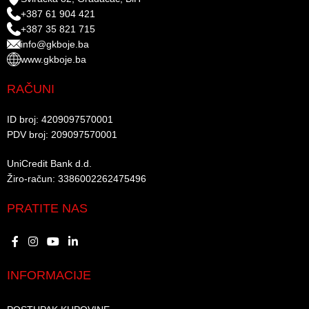
+387 61 904 421
+387 35 821 715
info@gkboje.ba
www.gkboje.ba
RAČUNI
ID broj: 4209097570001​
PDV broj: 209097570001 ​
UniCredit Bank d.d.​
Žiro-račun: 3386002262475496​​
PRATITE NAS
INFORMACIJE