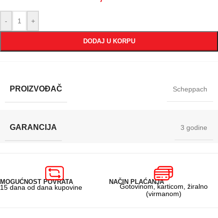
-
+
DODAJ U KORPU
PROIZVOĐAČ
Scheppach
GARANCIJA
3 godine
MOGUĆNOST POVRATA
NAČIN PLAĆANJA
Gotovinom, karticom, žiralno
15 dana od dana kupovine
(virmanom)