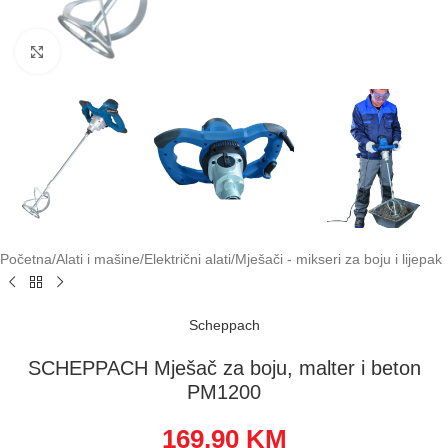
Klikni za uvećavanje
Početna
/
Alati i mašine
/
Električni alati
/
Mješači - mikseri za boju i lijepak
Scheppach
SCHEPPACH Mješač za boju, malter i beton
PM1200
169,90
KM