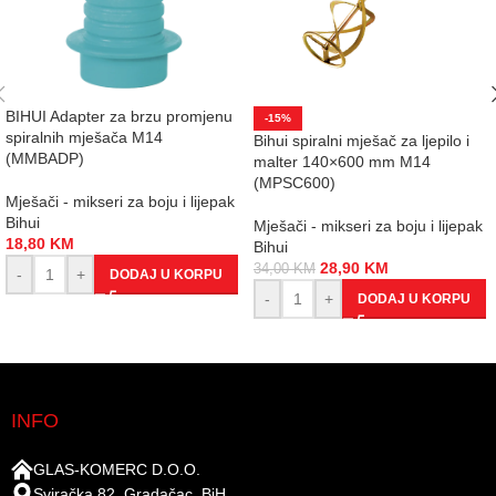
BIHUI Adapter za brzu promjenu
-15%
spiralnih mješača M14
Bihui spiralni mješač za ljepilo i
(MMBADP)
malter 140×600 mm M14
(MPSC600)
Mješači - mikseri za boju i lijepak
Bihui
Mješači - mikseri za boju i lijepak
18,80
KM
Bihui
28,90
KM
34,00
KM
-
+
DODAJ U KORPU
-
+
DODAJ U KORPU
INFO
GLAS-KOMERC D.O.O.
Sviračka 82, Gradačac, BiH