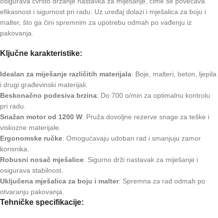
osigurava čvrsto držanje nastavka za miješanje, čime se povećava
efikasnost i sigurnost pri radu. Uz uređaj dolazi i mješalica za boju i
malter, što ga čini spremnim za upotrebu odmah po vađenju iz
pakovanja.
Ključne karakteristike:
Idealan za miješanje različitih materijala
: Boje, malteri, beton, ljepila
i drugi građevinski materijali.
Beskonačno podesiva brzina
: Do 700 o/min za optimalnu kontrolu
pri radu.
Snažan motor od 1200 W
: Pruža dovoljne rezerve snage za teške i
viskozne materijale.
Ergonomske ručke
: Omogućavaju udoban rad i smanjuju zamor
korisnika.
Robusni nosač mješalice
: Sigurno drži nastavak za miješanje i
osigurava stabilnost.
Uključena mješalica za boju i malter
: Spremna za rad odmah po
otvaranju pakovanja.
Tehničke specifikacije: