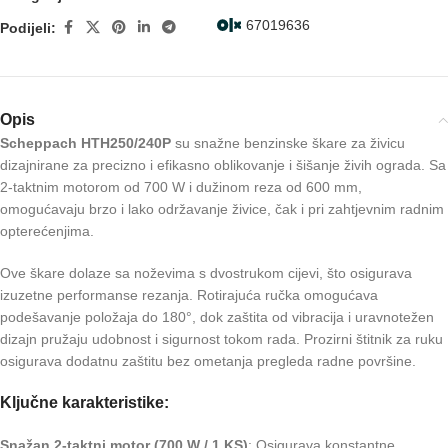
67019636
Podijeli:
Opis
Scheppach HTH250/240P
su snažne benzinske škare za živicu
dizajnirane za precizno i efikasno oblikovanje i šišanje živih ograda. Sa
2-taktnim motorom od 700 W i dužinom reza od 600 mm,
omogućavaju brzo i lako održavanje živice, čak i pri zahtjevnim radnim
opterećenjima.
Ove škare dolaze sa noževima s dvostrukom cijevi, što osigurava
izuzetne performanse rezanja. Rotirajuća ručka omogućava
podešavanje položaja do 180°, dok zaštita od vibracija i uravnotežen
dizajn pružaju udobnost i sigurnost tokom rada. Prozirni štitnik za ruku
osigurava dodatnu zaštitu bez ometanja pregleda radne površine.
Ključne karakteristike:
Snažan 2-taktni motor (700 W / 1 KS)
: Osigurava konstantne