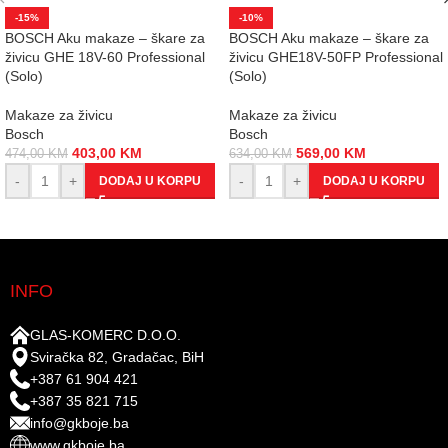
-15%
-10%
BOSCH Aku makaze – škare za
BOSCH Aku makaze – škare za
živicu GHE 18V-60 Professional
živicu GHE18V-50FP Professional
(Solo)
(Solo)
Makaze za živicu
Makaze za živicu
Bosch
Bosch
403,00
KM
569,00
KM
474,00
KM
634,00
KM
-
+
-
+
DODAJ U KORPU
DODAJ U KORPU
INFO
GLAS-KOMERC D.O.O.
Sviračka 82, Gradačac, BiH
+387 61 904 421
+387 35 821 715
info@gkboje.ba
www.gkboje.ba