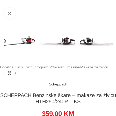
Klikni za uvećavanje
Početna
/
Kućni i vrtni program
/
Vrtni alati i mašine
/
Makaze za živicu
Scheppach
SCHEPPACH Benzinske škare – makaze za živicu
HTH250/240P 1 KS
359,00
KM