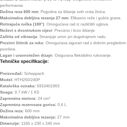
performanse.
Dužina reza 600 mm
: Pogodna za šišanje svih vrsta živica.
Maksimalna debljina rezanja 27 mm
: Efikasno reže i gušće grane.
Rotirajuća ručka (180°)
: Omogućava rad iz različitih uglova.
Noževi s dvostrukom cijevi
: Precizno i brzo šišanje.
Zaštita od vibracija
: Smanjuje umor pri dugotrajnom radu.
Prozirni štitnik za ruku
: Omogućava siguran rad s dobrim pregledom
površine.
Lagan i uravnotežen dizajn
: Osigurava fleksibilno rukovanje.
Tehničke specifikacije:
Proizvođač:
Scheppach
Model:
HTH250/240P
Kataloška oznaka:
5910401903
Snaga:
0.7 kW / 1 KS
Zapremina motora:
24 cm³
Zapremina rezervoara goriva:
0.6 L
Dužina reza:
600 mm
Maksimalna debljina rezanja:
27 mm
Dimenzije:
1165 x 230 x 240 mm