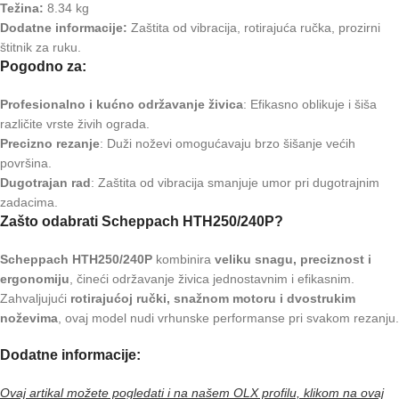
Težina:
8.34 kg
Dodatne informacije:
Zaštita od vibracija, rotirajuća ručka, prozirni
štitnik za ruku.
Pogodno za:
Profesionalno i kućno održavanje živica
: Efikasno oblikuje i šiša
različite vrste živih ograda.
Precizno rezanje
: Duži noževi omogućavaju brzo šišanje većih
površina.
Dugotrajan rad
: Zaštita od vibracija smanjuje umor pri dugotrajnim
zadacima.
Zašto odabrati Scheppach HTH250/240P?
Scheppach HTH250/240P
kombinira
veliku snagu, preciznost i
ergonomiju
, čineći održavanje živica jednostavnim i efikasnim.
Zahvaljujući
rotirajućoj ručki, snažnom motoru i dvostrukim
noževima
, ovaj model nudi vrhunske performanse pri svakom rezanju.
Dodatne informacije:
Ovaj artikal možete pogledati i na našem OLX profilu, klikom na ovaj