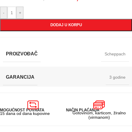
-
+
DODAJ U KORPU
PROIZVOĐAČ
Scheppach
GARANCIJA
3 godine
MOGUĆNOST POVRATA
NAČIN PLAĆANJA
Gotovinom, karticom, žiralno
15 dana od dana kupovine
(virmanom)