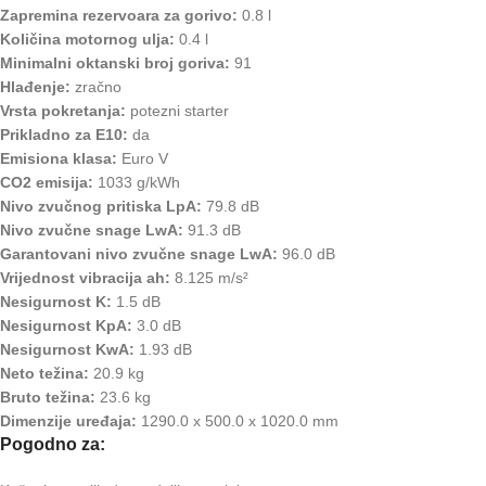
Zapremina rezervoara za gorivo:
0.8 l
Količina motornog ulja:
0.4 l
Minimalni oktanski broj goriva:
91
Hlađenje:
zračno
Vrsta pokretanja:
potezni starter
Prikladno za E10:
da
Emisiona klasa:
Euro V
CO2 emisija:
1033 g/kWh
Nivo zvučnog pritiska LpA:
79.8 dB
Nivo zvučne snage LwA:
91.3 dB
Garantovani nivo zvučne snage LwA:
96.0 dB
Vrijednost vibracija ah:
8.125 m/s²
Nesigurnost K:
1.5 dB
Nesigurnost KpA:
3.0 dB
Nesigurnost KwA:
1.93 dB
Neto težina:
20.9 kg
Bruto težina:
23.6 kg
Dimenzije uređaja:
1290.0 x 500.0 x 1020.0 mm
Pogodno za: