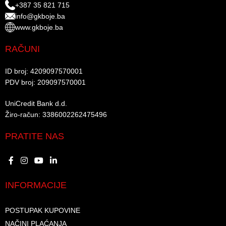
+387 35 821 715
info@gkboje.ba
www.gkboje.ba
RAČUNI
ID broj: 4209097570001​
PDV broj: 209097570001 ​
UniCredit Bank d.d.​
Žiro-račun: 3386002262475496​​
PRATITE NAS
INFORMACIJE
POSTUPAK KUPOVINE
NAČINI PLAĆANJA