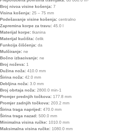
Preporučena površina travnjaka:
do 800.0 m²
Broj nivoa visine košenja:
7
Visina košenja:
25 – 75 mm
Podešavanje visine košenja:
centralno
Zapremina korpe za travu:
45.0 l
Materijal korpe:
tkanina
Materijal kućišta:
čelik
Funkcija čišćenja:
da
Mulčiranje:
ne
Bočno izbacivanje:
ne
Broj noževa:
1
Dužina noža:
410.0 mm
Širina noža:
42.0 mm
Debljina noža:
3.0 mm
Broj obrtaja noža:
2800.0 min-1
Promjer prednjih točkova:
177.8 mm
Promjer zadnjih točkova:
203.2 mm
Širina traga naprijed:
470.0 mm
Širina traga nazad:
500.0 mm
Minimalna visina ručke:
1010.0 mm
Maksimalna visina ručke:
1080.0 mm