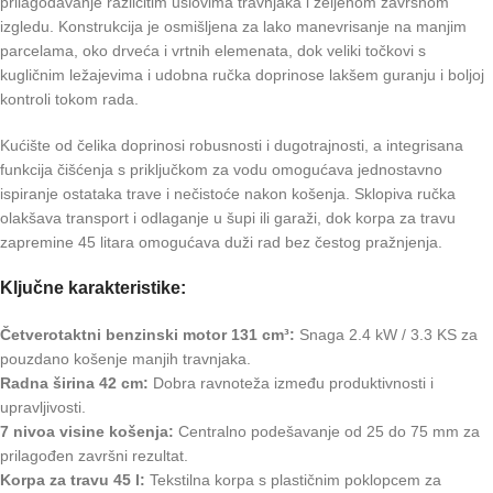
prilagođavanje različitim uslovima travnjaka i željenom završnom
izgledu. Konstrukcija je osmišljena za lako manevrisanje na manjim
parcelama, oko drveća i vrtnih elemenata, dok veliki točkovi s
kugličnim ležajevima i udobna ručka doprinose lakšem guranju i boljoj
kontroli tokom rada.
Kućište od čelika doprinosi robusnosti i dugotrajnosti, a integrisana
funkcija čišćenja s priključkom za vodu omogućava jednostavno
ispiranje ostataka trave i nečistoće nakon košenja. Sklopiva ručka
olakšava transport i odlaganje u šupi ili garaži, dok korpa za travu
zapremine 45 litara omogućava duži rad bez čestog pražnjenja.
Ključne karakteristike:
Četverotaktni benzinski motor 131 cm³:
Snaga 2.4 kW / 3.3 KS za
pouzdano košenje manjih travnjaka.
Radna širina 42 cm:
Dobra ravnoteža između produktivnosti i
upravljivosti.
7 nivoa visine košenja:
Centralno podešavanje od 25 do 75 mm za
prilagođen završni rezultat.
Korpa za travu 45 l:
Tekstilna korpa s plastičnim poklopcem za