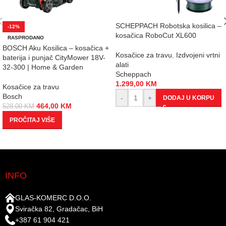
SCHEPPACH Robotska kosilica –
-12%
kosačica RoboCut XL600
RASPRODANO
BOSCH Aku Kosilica – kosačica +
Kosačice za travu
,
Izdvojeni vrtni
baterija i punjač CityMower 18V-
alati
32-300 | Home & Garden
Scheppach
1.299,00
KM
Kosačice za travu
Bosch
-
+
DODAJ U KORPU
464,00
KM
528,00
KM
PROČITAJ VIŠE
INFO
GLAS-KOMERC D.O.O.
Sviračka 82, Gradačac, BiH
+387 61 904 421