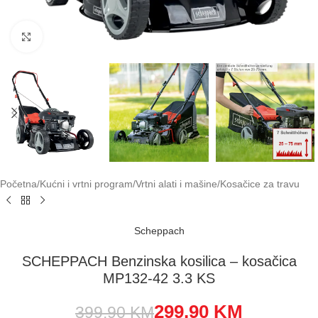
Klikni za uvećavanje
Početna
/
Kućni i vrtni program
/
Vrtni alati i mašine
/
Kosačice za travu
Scheppach
SCHEPPACH Benzinska kosilica – kosačica
MP132-42 3.3 KS
299,90
KM
399,90
KM