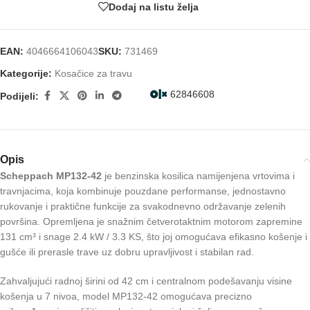
Dodaj na listu želja
EAN:
4046664106043
SKU:
731469
Kategorije:
Kosačice za travu
62846608
Podijeli:
Opis
Scheppach MP132-42
je benzinska kosilica namijenjena vrtovima i
travnjacima, koja kombinuje pouzdane performanse, jednostavno
rukovanje i praktične funkcije za svakodnevno održavanje zelenih
površina. Opremljena je snažnim četverotaktnim motorom zapremine
131 cm³ i snage 2.4 kW / 3.3 KS, što joj omogućava efikasno košenje i
gušće ili prerasle trave uz dobru upravljivost i stabilan rad.
Zahvaljujući radnoj širini od 42 cm i centralnom podešavanju visine
košenja u 7 nivoa, model MP132-42 omogućava precizno