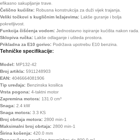
efikasno sakupljanje trave.
Čelično kućište:
Robusna konstrukcija za duži vijek trajanja.
Veliki točkovi s kugličnim ležajevima:
Lakše guranje i bolja
pokretljivost.
Funkcija čišćenja vodom:
Jednostavno ispiranje kućišta nakon rada.
Sklopiva ručka:
Lakše odlaganje i ušteda prostora.
Prikladna za E10 gorivo:
Podržava upotrebu E10 benzina.
Tehničke specifikacije:
Model:
MP132-42
Broj artikla:
5911248903
EAN:
4046664081906
Tip uređaja:
Benzinska kosilica
Vrsta pogona:
4-taktni motor
Zapremina motora:
131.0 cm³
Snaga:
2.4 kW
Snaga motora:
3.3 KS
Broj obrtaja motora:
2800 min-1
Maksimalni broj obrtaja:
2800 min-1
Širina košenja:
420.0 mm