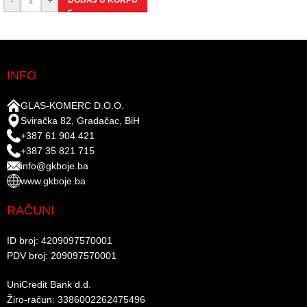
DODAJ U KORPU
INFO
GLAS-KOMERC D.O.O.
Sviračka 82, Gradačac, BiH
+387 61 904 421
+387 35 821 715
info@gkboje.ba
www.gkboje.ba
RAČUNI
ID broj: 4209097570001​
PDV broj: 209097570001 ​
UniCredit Bank d.d.​
Žiro-račun: 3386002262475496​​