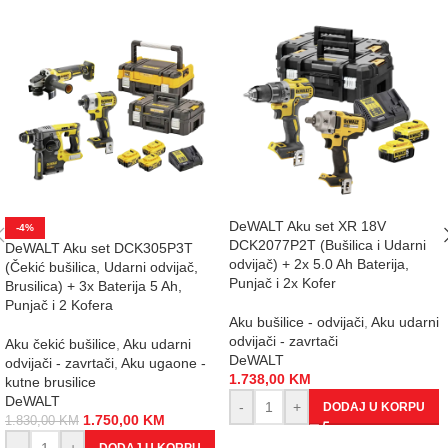
DeWALT Aku set XR 18V
-4%
DCK2077P2T (Bušilica i Udarni
DeWALT Aku set DCK305P3T
odvijač) + 2x 5.0 Ah Baterija,
(Čekić bušilica, Udarni odvijač,
Punjač i 2x Kofer
Brusilica) + 3x Baterija 5 Ah,
Punjač i 2 Kofera
Aku bušilice - odvijači
,
Aku udarni
odvijači - zavrtači
Aku čekić bušilice
,
Aku udarni
DeWALT
odvijači - zavrtači
,
Aku ugaone -
1.738,00
KM
kutne brusilice
DeWALT
-
+
DODAJ U KORPU
1.750,00
KM
1.830,00
KM
-
+