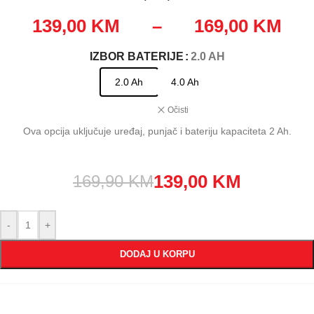
139,00
KM
–
169,00
KM
IZBOR BATERIJE
: 2.0 AH
2.0 Ah
4.0 Ah
Očisti
Ova opcija uključuje uređaj, punjač i bateriju kapaciteta 2 Ah.
139,00
KM
169,90
KM
-
+
DODAJ U KORPU