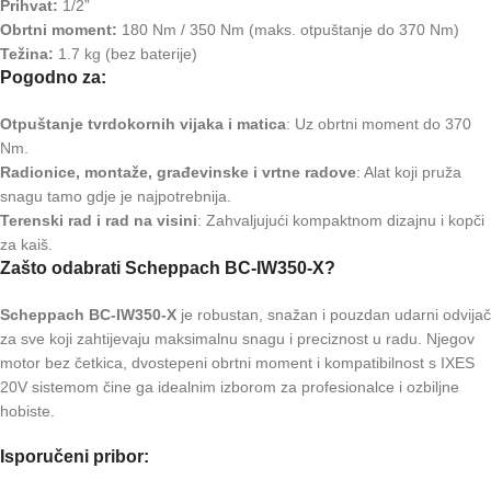
Prihvat:
1/2”
Obrtni moment:
180 Nm / 350 Nm (maks. otpuštanje do 370 Nm)
Težina:
1.7 kg (bez baterije)
Pogodno za:
Otpuštanje tvrdokornih vijaka i matica
: Uz obrtni moment do 370
Nm.
Radionice, montaže, građevinske i vrtne radove
: Alat koji pruža
snagu tamo gdje je najpotrebnija.
Terenski rad i rad na visini
: Zahvaljujući kompaktnom dizajnu i kopči
za kaiš.
Zašto odabrati Scheppach BC-IW350-X?
Scheppach BC-IW350-X
je robustan, snažan i pouzdan udarni odvijač
za sve koji zahtijevaju maksimalnu snagu i preciznost u radu. Njegov
motor bez četkica, dvostepeni obrtni moment i kompatibilnost s IXES
20V sistemom čine ga idealnim izborom za profesionalce i ozbiljne
hobiste.
Isporučeni pribor: