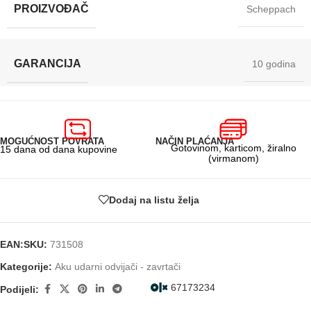
PROIZVOĐAČ
Scheppach
GARANCIJA
10 godina
MOGUĆNOST POVRATA
NAČIN PLAĆANJA
Gotovinom, karticom, žiralno
15 dana od dana kupovine
(virmanom)
Dodaj na listu želja
EAN:
SKU:
731508
Kategorije:
Aku udarni odvijači - zavrtači
67173234
Podijeli: