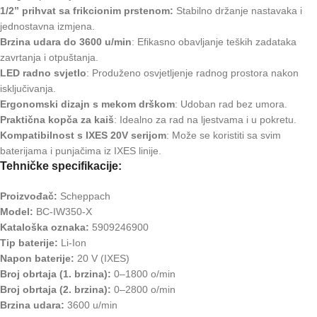
1/2” prihvat sa frikcionim prstenom:
Stabilno držanje nastavaka i
jednostavna izmjena.
Brzina udara do 3600 u/min
: Efikasno obavljanje teških zadataka
zavrtanja i otpuštanja.
LED radno svjetlo
: Produženo osvjetljenje radnog prostora nakon
isključivanja.
Ergonomski dizajn s mekom drškom
: Udoban rad bez umora.
Praktična kopča za kaiš
: Idealno za rad na ljestvama i u pokretu.
Kompatibilnost s IXES 20V serijom
: Može se koristiti sa svim
baterijama i punjačima iz IXES linije.
Tehničke specifikacije:
Proizvođač:
Scheppach
Model:
BC-IW350-X
Kataloška oznaka:
5909246900
Tip baterije:
Li-Ion
Napon baterije:
20 V (IXES)
Broj obrtaja (1. brzina):
0–1800 o/min
Broj obrtaja (2. brzina):
0–2800 o/min
Brzina udara:
3600 u/min