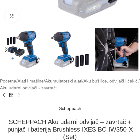
Klikni za uvećavanje
Početna
/
Alati i mašine
/
Akumulatorski alati
/
Aku bušilice, odvijači i čekići
/
Aku udarni odvijači - zavrtači
Scheppach
SCHEPPACH Aku udarni odvijač – zavrtač +
punjač i baterija Brushless IXES BC-IW350-X
(Set)