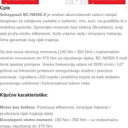
Opis
Scheppach BC-IW350-X
je snažan akumulatorski udarni odvijač
dizajniran za zahtjevne zadatke u radionici, vrtu, kući, na gradilištu ili u
mobilnoj upotrebi. Opremljen motorom bez četkica (Brushless), ovaj
alat pruža visoku efikasnost, duže vrijeme rada i smanjeno habanje,
čime garantuje dug vijek trajanja.
Sa dva nivoa obrtnog momenta (180 Nm i 350 Nm) i maksimalnim
obrtnim momentom do 370 Nm za otpuštanje vijaka, BC-IW350-X nudi
širok spektar primjena. Visoka frekvencija udara od 3600 u/min i 1/2”
prihvat sa frikcionim prstenom omogućavaju snažno i precizno
zavrtanje. Ugrađeno LED svjetlo i praktična kopča za kaiš dodatno
povećavaju udobnost i funkcionalnost tokom rada.
Ključne karakteristike:
Motor bez četkica
: Povećava efikasnost, smanjuje habanje i
produžava vijek trajanja alata.
Dvostepeni obrtni moment:
180 Nm i 350 Nm – uz maksimalnu
snagu otpuštanja do 370 Nm.