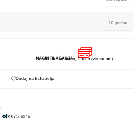
10 godina
NAČIN PLAĆANJA
Gotovinom, karticom, žiralno (virmanom)
Dodaj na listu želja
i
67166345