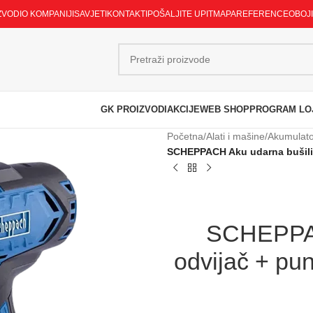
ZVODI
O KOMPANIJI
SAVJETI
KONTAKTI
POŠALJITE UPIT
MAPA
REFERENCE
OBOJ
GK PROIZVODI
AKCIJE
WEB SHOP
PROGRAM LO
Početna
/
Alati i mašine
/
Akumulator
SCHEPPACH Aku udarna bušilica
SCHEPPAC
odvijač + pu