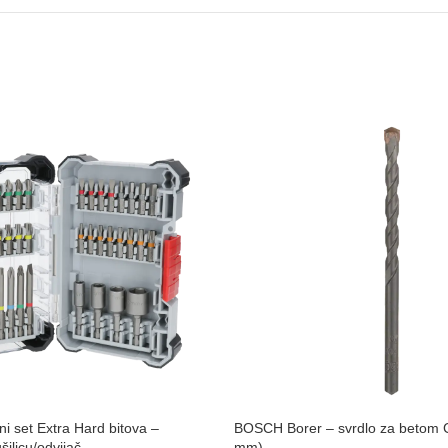
i set Extra Hard bitova –
BOSCH Borer – svrdlo za betom C
ilicu/odvijač
mm)