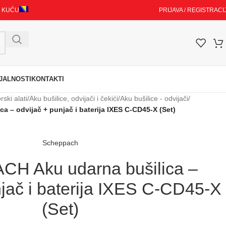
I KUĆU
PRIJAVA / REGISTRACI
JALNOSTI
KONTAKTI
ski alati
/
Aku bušilice, odvijači i čekići
/
Aku bušilice - odvijači
/
 – odvijač + punjač i baterija IXES C-CD45-X (Set)
Scheppach
H Aku udarna bušilica –
njač i baterija IXES C-CD45-X
(Set)