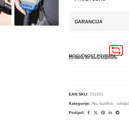
GARANCIJA
MOGUĆNOST POVRATA
15 dana od dana kupovine
EAN:
SKU:
731501
Kategorije:
Aku bušilice - odvijač
Podijeli: