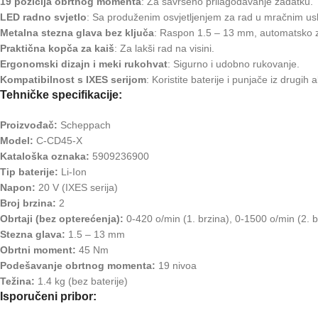
19 pozicija obrtnog momenta
: Za savršeno prilagođavanje zadatku.
LED radno svjetlo
: Sa produženim osvjetljenjem za rad u mračnim us
Metalna stezna glava bez ključa
: Raspon 1.5 – 13 mm, automatsko z
Praktična kopča za kaiš
: Za lakši rad na visini.
Ergonomski dizajn i meki rukohvat
: Sigurno i udobno rukovanje.
Kompatibilnost s IXES serijom
: Koristite baterije i punjače iz drugih al
Tehničke specifikacije:
Proizvođač:
Scheppach
Model:
C-CD45-X
Kataloška oznaka:
5909236900
Tip baterije:
Li-Ion
Napon:
20 V (IXES serija)
Broj brzina:
2
Obrtaji (bez opterećenja):
0-420 o/min (1. brzina), 0-1500 o/min (2. b
Stezna glava:
1.5 – 13 mm
Obrtni moment:
45 Nm
Podešavanje obrtnog momenta:
19 nivoa
Težina:
1.4 kg (bez baterije)
Isporučeni pribor: