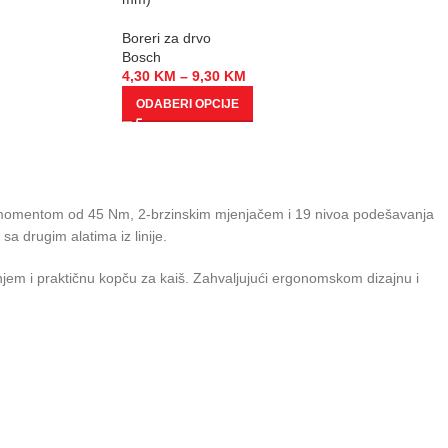
Boreri za drvo
Bosch
4,30
KM
–
9,30
KM
ODABERI OPCIJE
im momentom od 45 Nm, 2-brzinskim mjenjačem i 19 nivoa podešavanja
 sa drugim alatima iz linije.
jem i praktičnu kopču za kaiš. Zahvaljujući ergonomskom dizajnu i