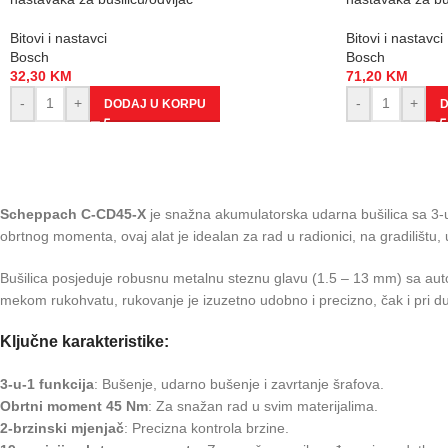
Bitovi i nastavci
Bitovi i nastavci
Bosch
Bosch
32,30
KM
71,20
KM
-
+
-
+
DODAJ U KORPU
D
Scheppach C-CD45-X
je snažna akumulatorska udarna bušilica sa 3-
obrtnog momenta, ovaj alat je idealan za rad u radionici, na gradilištu, u
Bušilica posjeduje robusnu metalnu steznu glavu (1.5 – 13 mm) sa aut
mekom rukohvatu, rukovanje je izuzetno udobno i precizno, čak i pri 
Ključne karakteristike:
3-u-1 funkcija
: Bušenje, udarno bušenje i zavrtanje šrafova.
Obrtni moment 45 Nm
: Za snažan rad u svim materijalima.
2-brzinski mjenjač
: Precizna kontrola brzine.