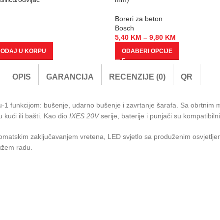
Boreri za beton
Bosch
5,40
KM
–
9,80
KM
ODAJ U KORPU
ODABERI OPCIJE
OPIS
GARANCIJA
RECENZIJE (0)
QR
u-1 funkcijom: bušenje, udarno bušenje i zavrtanje šarafa. Sa obrtn
 kući ili bašti. Kao dio
IXES 20V
serije, baterije i punjači su kompatibilni
omatskim zaključavanjem vretena, LED svjetlo sa produženim osvjetljen
dužem radu.