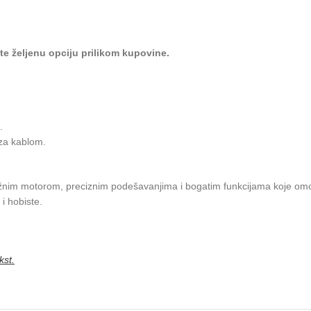
rite željenu opciju prilikom kupovine.
.
za kablom.
žnim motorom, preciznim podešavanjima i bogatim funkcijama koje omog
i hobiste.
kst.