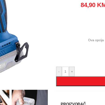
84,90
K
Ova opcija 
-
+
PROIZVOĐAČ