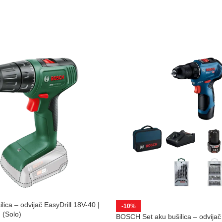
ica – odvijač EasyDrill 18V-40 |
-10%
(Solo)
BOSCH Set aku bušilica – odvija