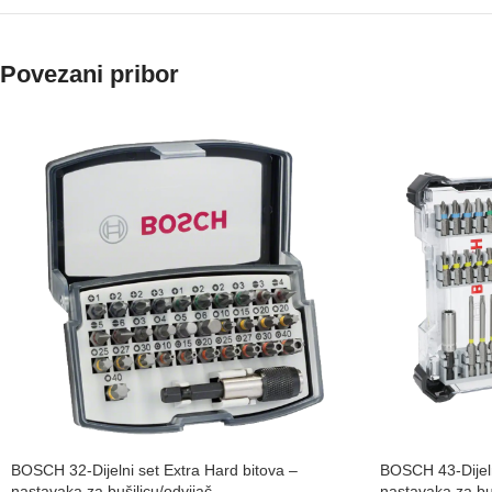
Povezani pribor
BOSCH 32-Dijelni set Extra Hard bitova –
BOSCH 43-Dijeln
nastavaka za bušilicu/odvijač
nastavaka za buš