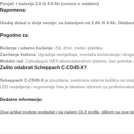
Punjač + baterija 2.0 ili 4.0 Ah (ovisno o odabiru)
Napomena:
Uređaj dolazi u dvije verzije: sa baterijom od 2 Ah ili 4 Ah. Odabe
Pogodno za:
Bušenje i udarno bušenje
: Zid, drvo, metal i plastika.
Zavrtanje šrafova
: Ugradnja namještaja, montaža konstrukcija i drugo
Mobilni rad
: Zahvaljujući IXES akumulatorskom sistemu, bez potrebe 
Zašto odabrati Scheppach C-CD45-X?
Scheppach C-CD45-X
je pouzdana, svestrana udarna bušilica sa sna
LED osvjetljenje i ergonomija čine je idealnim izborom za profesionalce 
Dodatne informacije:
Ovaj artikal možete pogledati i na našem OLX profilu, klikom na ovaj te