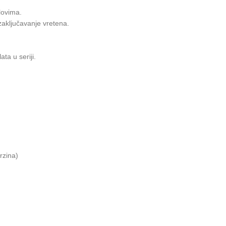
lovima.
aključavanje vretena.
ata u seriji.
rzina)