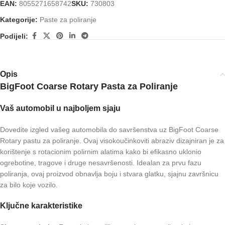
EAN:
8055271658742
SKU:
730803
Kategorije:
Paste za poliranje
Podijeli:
Opis
BigFoot Coarse Rotary Pasta za Poliranje
Vaš automobil u najboljem sjaju
Dovedite izgled vašeg automobila do savršenstva uz BigFoot Coarse
Rotary pastu za poliranje. Ovaj visokoučinkoviti abraziv dizajniran je za
korištenje s rotacionim polirnim alatima kako bi efikasno uklonio
ogrebotine, tragove i druge nesavršenosti. Idealan za prvu fazu
poliranja, ovaj proizvod obnavlja boju i stvara glatku, sjajnu završnicu
za bilo koje vozilo.
Ključne karakteristike