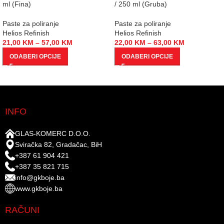
ml (Fina)
/ 250 ml (Gruba)
Paste za poliranje
Paste za poliranje
Helios Refinish
Helios Refinish
21,00
KM
–
57,00
KM
22,00
KM
–
63,00
KM
ODABERI OPCIJE
ODABERI OPCIJE
INFO
GLAS-KOMERC D.O.O.
Sviračka 82, Gradačac, BiH
+387 61 904 421
+387 35 821 715
info@gkboje.ba
www.gkboje.ba
RAČUNI