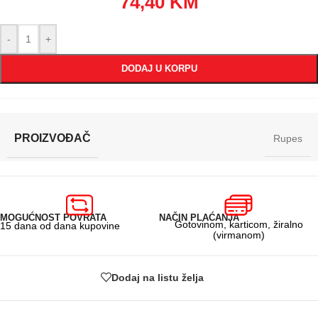
74,40
KM
-
+
DODAJ U KORPU
PROIZVOĐAČ
Rupes
MOGUĆNOST POVRATA
NAČIN PLAĆANJA
Gotovinom, karticom, žiralno
15 dana od dana kupovine
(virmanom)
Dodaj na listu želja