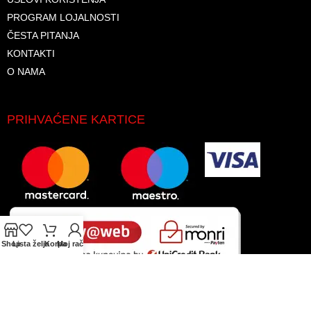
PROGRAM LOJALNOSTI
ČESTA PITANJA
KONTAKTI
O NAMA
PRIHVAĆENE KARTICE
Shop
Lista želja
Korpa
Moj račun
© 2026. Sva prava zadržana. GLAS-KOMERC d.o.o.