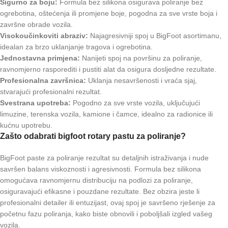
Sigurno za boju:
Formula bez silikona osigurava poliranje bez
ogrebotina, oštećenja ili promjene boje, pogodna za sve vrste boja i
završne obrade vozila.
Visokoučinkoviti abraziv:
Najagresivniji spoj u BigFoot asortimanu,
idealan za brzo uklanjanje tragova i ogrebotina.
Jednostavna primjena:
Nanijeti spoj na površinu za poliranje,
ravnomjerno rasporediti i pustiti alat da osigura dosljedne rezultate.
Profesionalna završnica:
Uklanja nesavršenosti i vraća sjaj,
stvarajući profesionalni rezultat.
Svestrana upotreba:
Pogodno za sve vrste vozila, uključujući
limuzine, terenska vozila, kamione i čamce, idealno za radionice ili
kućnu upotrebu.
Zašto odabrati bigfoot rotary pastu za poliranje?
BigFoot paste za poliranje rezultat su detaljnih istraživanja i nude
savršen balans viskoznosti i agresivnosti. Formula bez silikona
omogućava ravnomjernu distribuciju na podlozi za poliranje,
osiguravajući efikasne i pouzdane rezultate. Bez obzira jeste li
profesionalni detailer ili entuzijast, ovaj spoj je savršeno rješenje za
početnu fazu poliranja, kako biste obnovili i poboljšali izgled vašeg
vozila.