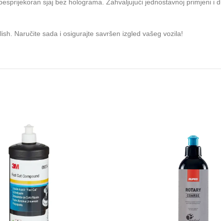
esprijekoran sjaj bez holograma. Zahvaljujući jednostavnoj primjeni i dug
sh. Naručite sada i osigurajte savršen izgled vašeg vozila!