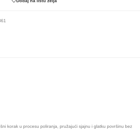
Dodaj na listu želja
361
šni korak u procesu poliranja, pružajući sjajnu i glatku površinu bez