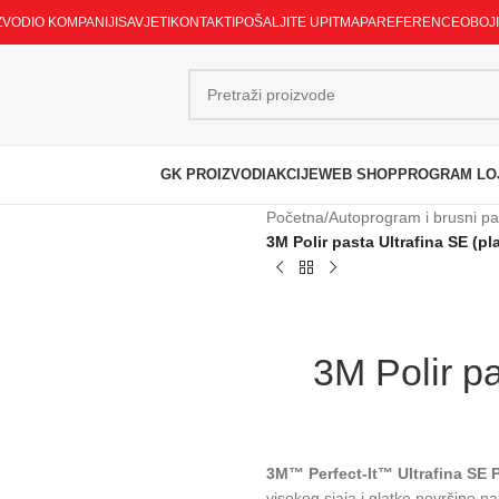
ZVODI
O KOMPANIJI
SAVJETI
KONTAKTI
POŠALJITE UPIT
MAPA
REFERENCE
OBOJ
GK PROIZVODI
AKCIJE
WEB SHOP
PROGRAM LO
Početna
/
Autoprogram i brusni pap
3M Polir pasta Ultrafina SE (pl
3M Polir pa
3M™ Perfect-It™ Ultrafina SE 
visokog sjaja i glatke površine 