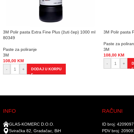
3M Polir pasta Extra Fine Plus (žuti čep) 1000 ml
3M Polir pasta F
80349
Paste za poliran
Paste za poliranje
3M
3M
108,00
KM
108,00
KM
-
+
D
-
+
DODAJ U KORPU
INFO
RAČUNI
GLAS-KOMERC D.O.O.
ID broj: 420909
Sviračka 82, Gradačac, BiH
PDV broj: 20909