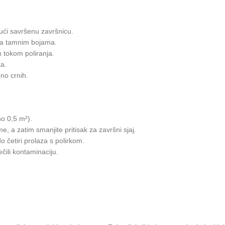
ući savršenu završnicu.
 na tamnim bojama.
m tokom poliranja.
ka.
no crnih.
no 0,5 m²).
, a zatim smanjite pritisak za završni sjaj.
o četiri prolaza s polirkom.
ečili kontaminaciju.