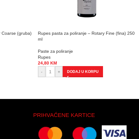
y Coarse (gruba)
Rupes pasta za poliranje – Rotary Fine (fina) 250
ml
Paste za poliranje
Rupes
24,80
KM
-
+
DODAJ U KORPU
PRIHVAĆENE KARTICE