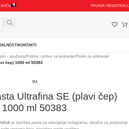
I KUĆU
PRIJAVA / REGISTRACI
JALNOSTI
KONTAKTI
iri - spužvice
/
Polirke i pribor za poliranje
/
Paste za poliranje
/
avi čep) 1000 ml 50383
3M
sta Ultrafina SE (plavi čep)
1000 ml 50383
Polish
je završna pasta za uklanjanje holograma, idealna za postizanje
na svim vrstama boja, posebno crnim vozilima.