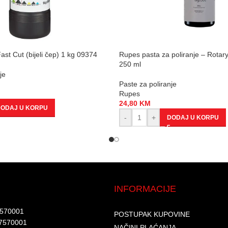
ast Cut (bijeli čep) 1 kg 09374
Rupes pasta za poliranje – Rotar
250 ml
je
Paste za poliranje
Rupes
24,80
KM
ODAJ U KORPU
-
+
DODAJ U KORPU
INFORMACIJE
7570001​
POSTUPAK KUPOVINE
7570001 ​
NAČINI PLAĆANJA