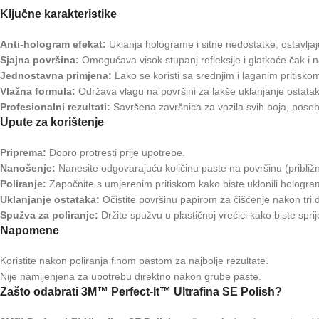
Ključne karakteristike
Anti-hologram efekat:
Uklanja holograme i sitne nedostatke, ostavljaj
Sjajna površina:
Omogućava visok stupanj refleksije i glatkoće čak i
Jednostavna primjena:
Lako se koristi sa srednjim i laganim pritisko
Vlažna formula:
Održava vlagu na površini za lakše uklanjanje ostata
Profesionalni rezultati:
Savršena završnica za vozila svih boja, poseb
Upute za korištenje
Priprema:
Dobro protresti prije upotrebe.
Nanošenje:
Nanesite odgovarajuću količinu paste na površinu (približ
Poliranje:
Započnite s umjerenim pritiskom kako biste uklonili holograme
Uklanjanje ostataka:
Očistite površinu papirom za čišćenje nakon tri d
Spužva za poliranje:
Držite spužvu u plastičnoj vrećici kako biste sprij
Napomene
Koristite nakon poliranja finom pastom za najbolje rezultate.
Nije namijenjena za upotrebu direktno nakon grube paste.
Zašto odabrati 3M™ Perfect-It™ Ultrafina SE Polish?