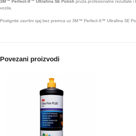
3M™ Perfect-It™ Ultrafina SE Polish
pruža profesionalne rezultate i b
vozila.
Postignite završni sjaj bez premca uz 3M™ Perfect-It™ Ultrafina SE Poli
Povezani proizvodi