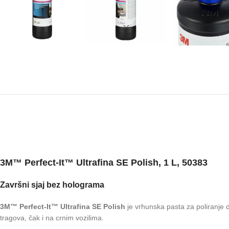
3M™ Perfect-It™ Ultrafina SE Polish, 1 L, 50383
Završni sjaj bez holograma
3M™ Perfect-It™ Ultrafina SE Polish
je vrhunska pasta za poliranje d
tragova, čak i na crnim vozilima.