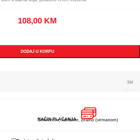
108,00
KM
DODAJ U KORPU
3M
NAČIN PLAĆANJA
Gotovinom, karticom, žiralno (virmanom)