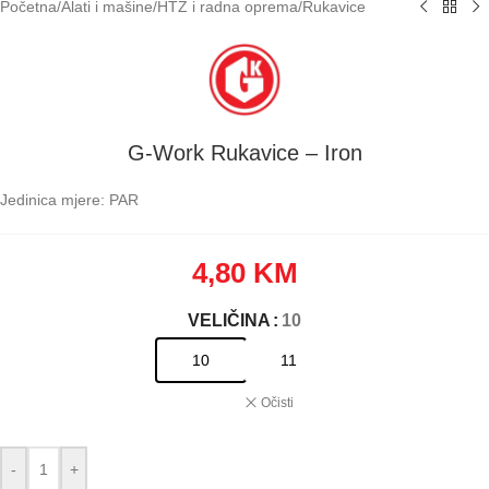
Početna
/
Alati i mašine
/
HTZ i radna oprema
/
Rukavice
G-Work Rukavice – Iron
Jedinica mjere: PAR
4,80
KM
VELIČINA
: 10
10
11
Očisti
-
+