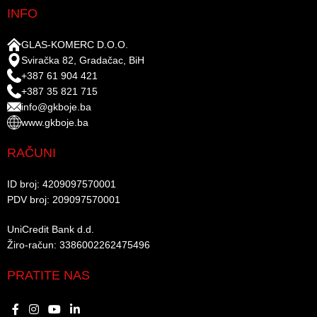
INFO
GLAS-KOMERC D.O.O.
Sviračka 82, Gradačac, BiH
+387 61 904 421
+387 35 821 715
info@gkboje.ba
www.gkboje.ba
RAČUNI
ID broj: 4209097570001​
PDV broj: 209097570001 ​
UniCredit Bank d.d.​
Žiro-račun: 3386002262475496​​
PRATITE NAS