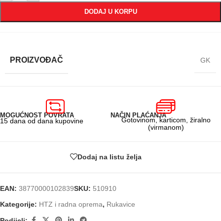
DODAJ U KORPU
PROIZVOĐAČ
GK
MOGUĆNOST POVRATA
NAČIN PLAĆANJA
Gotovinom, karticom, žiralno
15 dana od dana kupovine
(virmanom)
Dodaj na listu želja
EAN:
38770000102839
SKU:
510910
Kategorije:
HTZ i radna oprema
,
Rukavice
Podijeli: