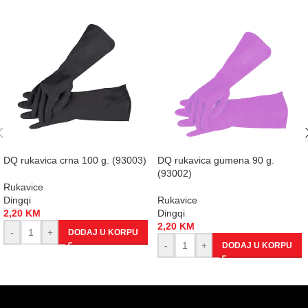
DQ rukavica crna 100 g. (93003)
DQ rukavica gumena 90 g.
(93002)
Rukavice
Dingqi
Rukavice
2,20
KM
Dingqi
2,20
KM
-
+
DODAJ U KORPU
-
+
DODAJ U KORPU