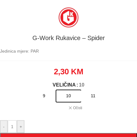
G-Work Rukavice – Spider
Jedinica mjere: PAR
2,30
KM
VELIČINA
: 10
9
10
11
Očisti
-
+