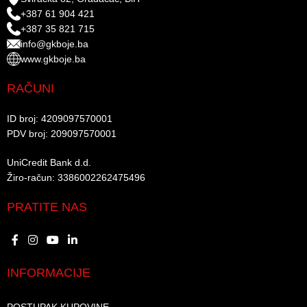
+387 61 904 421
+387 35 821 715
info@gkboje.ba
www.gkboje.ba
RAČUNI
ID broj: 4209097570001​
PDV broj: 209097570001 ​
UniCredit Bank d.d.​
Žiro-račun: 3386002262475496​​
PRATITE NAS
INFORMACIJE