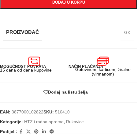
DODAJ U KORPU
PROIZVOĐAČ
GK
MOGUĆNOST POVRATA
NAČIN PLAĆANJA
Gotovinom, karticom, žiralno
15 dana od dana kupovine
(virmanom)
Dodaj na listu želja
EAN:
3877000102822
SKU:
510410
Kategorije:
HTZ i radna oprema
,
Rukavice
Podijeli: