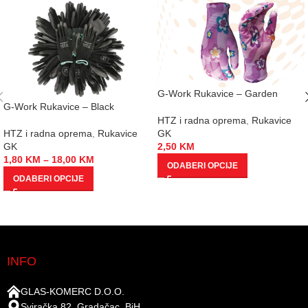
G-Work Rukavice – Garden
G-Work Rukavice – Black
HTZ i radna oprema
,
Rukavice
GK
HTZ i radna oprema
,
Rukavice
2,50
KM
GK
1,80
KM
–
18,00
KM
ODABERI OPCIJE
ODABERI OPCIJE
INFO
GLAS-KOMERC D.O.O.
Sviračka 82, Gradačac, BiH