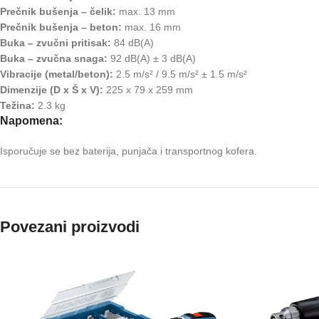
Prečnik bušenja – čelik:
max. 13 mm
Prečnik bušenja – beton:
max. 16 mm
Buka – zvučni pritisak:
84 dB(A)
Buka – zvučna snaga:
92 dB(A) ± 3 dB(A)
Vibracije (metal/beton):
2.5 m/s² / 9.5 m/s² ± 1.5 m/s²
Dimenzije (D x Š x V):
225 x 79 x 259 mm
Težina:
2.3 kg
Napomena:
Isporučuje se bez baterija, punjača i transportnog kofera.
Povezani proizvodi