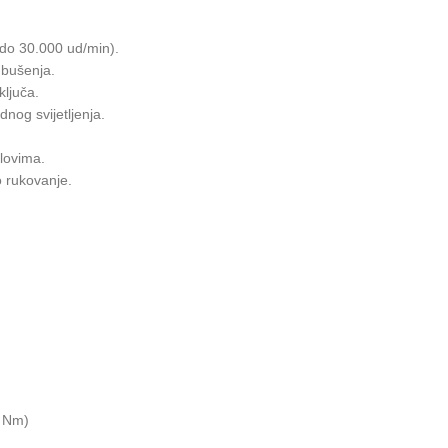
(do 30.000 ud/min).
 bušenja.
ljuča.
nog svijetljenja.
lovima.
 rukovanje.
0 Nm)