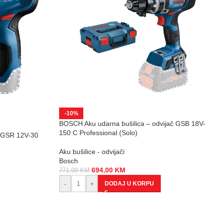
-10%
BOSCH Aku udarna bušilica – odvijač GSB 18V-
150 C Professional (Solo)
č GSR 12V-30
Aku bušilice - odvijači
Bosch
694,00
KM
771,00
KM
-
+
DODAJ U KORPU