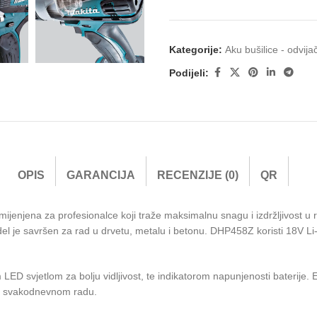
Kategorije:
Aku bušilice - odvijač
Podijeli:
OPIS
GARANCIJA
RECENZIJE (0)
QR
amijenjena za profesionalce koji traže maksimalnu snagu i izdržljivo
 je savršen za rad u drvetu, metalu i betonu. DHP458Z koristi 18V Li-I
m LED svjetlom za bolju vidljivost, te indikatorom napunjenosti bateri
 u svakodnevnom radu.