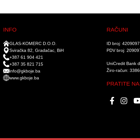
INFO
RAČUNI
GLAS-KOMERC D.O.O.
ID broj: 420909
Sviračka 82, Gradačac, BiH
PDV broj: 20909
+387 61 904 421
UniCredit Bank d.
+387 35 821 715
Žiro-račun: 338
info@gkboje.ba
www.gkboje.ba
PRATITE NA