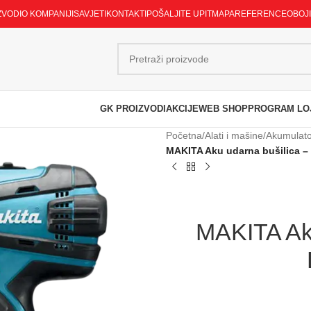
ZVODI
O KOMPANIJI
SAVJETI
KONTAKTI
POŠALJITE UPIT
MAPA
REFERENCE
OBOJ
GK PROIZVODI
AKCIJE
WEB SHOP
PROGRAM LO
Početna
/
Alati i mašine
/
Akumulator
MAKITA Aku udarna bušilica –
MAKITA Aku