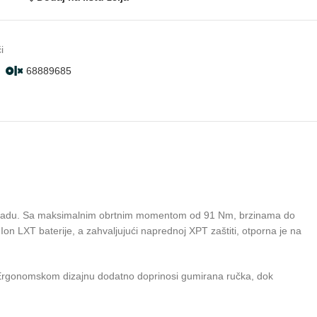
i
68889685
st u radu. Sa maksimalnim obrtnim momentom od 91 Nm, brzinama do
on LXT baterije, a zahvaljujući naprednoj XPT zaštiti, otporna je na
je. Ergonomskom dizajnu dodatno doprinosi gumirana ručka, dok