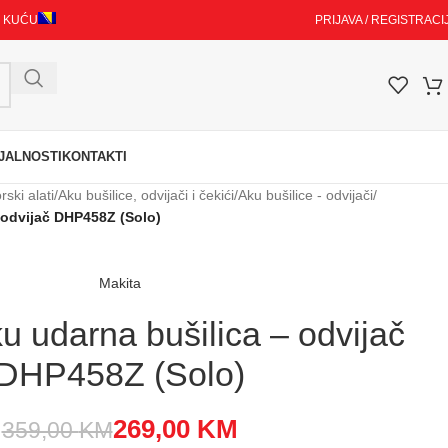
I KUĆU
PRIJAVA / REGISTRACI
JALNOSTI
KONTAKTI
ski alati
/
Aku bušilice, odvijači i čekići
/
Aku bušilice - odvijači
/
 odvijač DHP458Z (Solo)
Makita
 udarna bušilica – odvijač
DHP458Z (Solo)
269,00
KM
359,00
KM