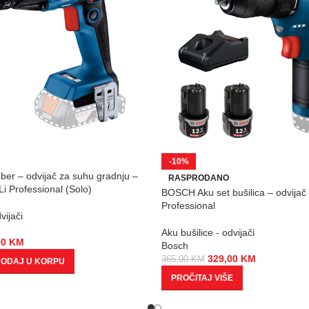
-10%
er – odvijač za suhu gradnju –
RASPRODANO
i Professional (Solo)
BOSCH Aku set bušilica – odvija
Professional
vijači
Aku bušilice - odvijači
00
KM
Bosch
329,00
KM
365,00
KM
ODAJ U KORPU
PROČITAJ VIŠE