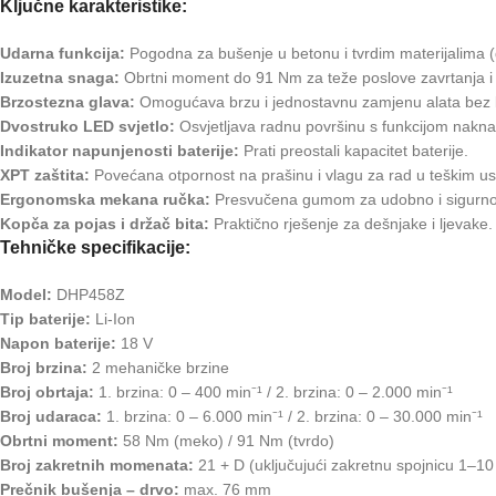
Ključne karakteristike:
Udarna funkcija:
Pogodna za bušenje u betonu i tvrdim materijalima 
Izuzetna snaga:
Obrtni moment do 91 Nm za teže poslove zavrtanja i
Brzostezna glava:
Omogućava brzu i jednostavnu zamjenu alata bez k
Dvostruko LED svjetlo:
Osvjetljava radnu površinu s funkcijom naknad
Indikator napunjenosti baterije:
Prati preostali kapacitet baterije.
XPT zaštita:
Povećana otpornost na prašinu i vlagu za rad u teškim us
Ergonomska mekana ručka:
Presvučena gumom za udobno i sigurno
Kopča za pojas i držač bita:
Praktično rješenje za dešnjake i ljevake.
Tehničke specifikacije:
Model:
DHP458Z
Tip baterije:
Li-Ion
Napon baterije:
18 V
Broj brzina:
2 mehaničke brzine
Broj obrtaja:
1. brzina: 0 – 400 min⁻¹ / 2. brzina: 0 – 2.000 min⁻¹
Broj udaraca:
1. brzina: 0 – 6.000 min⁻¹ / 2. brzina: 0 – 30.000 min⁻¹
Obrtni moment:
58 Nm (meko) / 91 Nm (tvrdo)
Broj zakretnih momenata:
21 + D (uključujući zakretnu spojnicu 1–1
Prečnik bušenja – drvo:
max. 76 mm