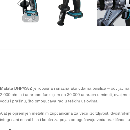
Makita DHP458Z
je robusna i snažna aku udarna bušilica – odvijač n
2.000 o/min i udarnom funkcijom do 30.000 udaraca u minuti, ovaj model
vodu i prašinu, što omogućava rad u teškim uslovima.
Alat je opremljen metalnim zupčanicima za veću izdržljivost, dvostruki
integrisani nosač bita i kopča za pojas omogućavaju veću praktičnost