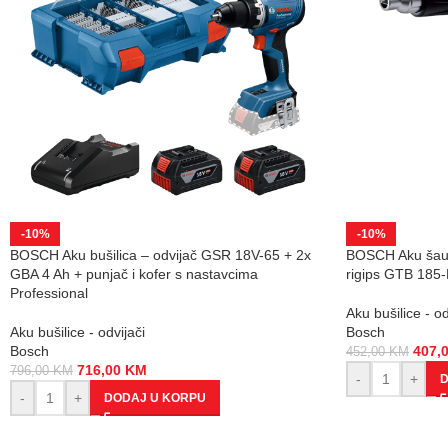
-10%
-10%
BOSCH Aku bušilica – odvijač GSR 18V-65 + 2x
BOSCH Aku šaub
GBA 4 Ah + punjač i kofer s nastavcima
rigips GTB 185-L
Professional
Aku bušilice - od
Aku bušilice - odvijači
Bosch
Bosch
407,
452,00
KM
716,00
KM
796,00
KM
-
+
D
-
+
DODAJ U KORPU