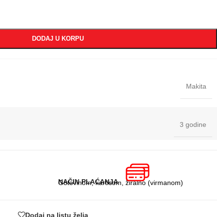
DODAJ U KORPU
Makita
3 godine
NAČIN PLAĆANJA
Gotovinom, karticom, žiralno (virmanom)
Dodaj na listu želja