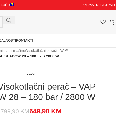
I KUĆU
PRIJAVA / REGISTRACI
JALNOSTI
KONTAKTI
ni alati i mašine
/
Visokotlačni perači - VAP
/
AP SHADOW 28 – 180 bar / 2800 W
Lavor
isokotlačni perač – VAP
28 – 180 bar / 2800 W
649,90
KM
799,90
KM