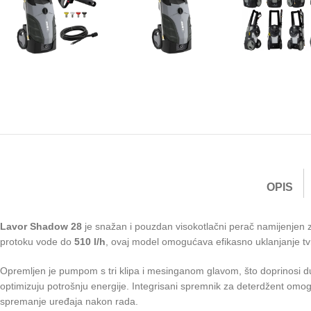
OPIS
Lavor Shadow 28
je snažan i pouzdan visokotlačni perač namijenjen z
protoku vode do
510 l/h
, ovaj model omogućava efikasno uklanjanje tvrd
Opremljen je pumpom s tri klipa i mesinganom glavom, što doprinosi dugo
optimizuju potrošnju energije. Integrisani spremnik za deterdžent omogu
spremanje uređaja nakon rada.