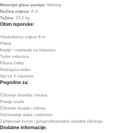
Materijal glave pumpe:
Mesing
Dužina crijeva:
8 m
Težina:
23.5 kg
Obim isporuke:
Visokotlačno crijevo 8 m
Pištolj
Koplje / nastavak za mlaznicu
Turbo mlaznica
Fiksna četka
Rotirajuća četka
Set od 4 mlaznice
Pogodno za:
Čišćenje dvorišta i terasa
Pranje vozila
Čišćenje fasada i zidova
Održavanje alata i radionice
Zahtjevnije kućne i poluprofesionalne zadatke čišćenja
Dodatne informacije: