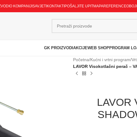
ZVODI
O KOMPANIJI
SAVJETI
KONTAKTI
POŠALJITE UPIT
MAPA
REFERENCE
OBOJ
GK PROIZVODI
AKCIJE
WEB SHOP
PROGRAM LO
Početna
/
Kućni i vrtni program
/
Vrt
LAVOR Visokotlačni perač – V
LAVOR V
SHADOW 