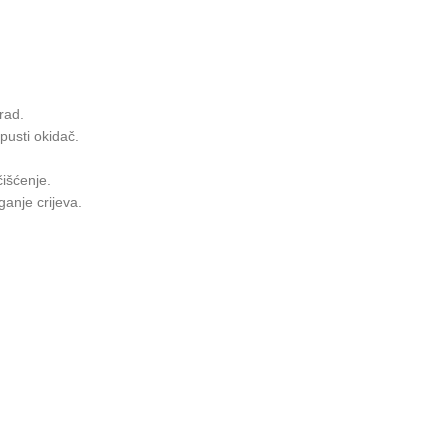
rad.
pusti okidač.
čišćenje.
anje crijeva.