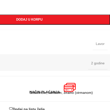
DODAJ U KORPU
Lavor
2 godine
NAČIN PLAĆANJA
Gotovinom, karticom, žiralno (virmanom)
Dodaj na listu želja