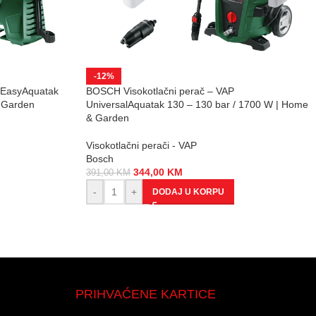
-12%
 EasyAquatak
BOSCH Visokotlačni perač – VAP
& Garden
UniversalAquatak 130 – 130 bar / 1700 W | Home
& Garden
Visokotlačni perači - VAP
Bosch
344,00
KM
391,00
KM
-
+
DODAJ U KORPU
PRIHVAĆENE KARTICE