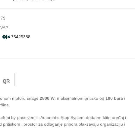
479
- VAP
75425388
QR
ukcionom motoru snage
2800 W
, maksimalnom pritisku od
180 bara
i
ršina.
ađeni by-pass ventil i Automatic Stop System dodatno štite uređaj i
 pritiskom i prostor za odlaganje pribora olakšavaju organizaciju i