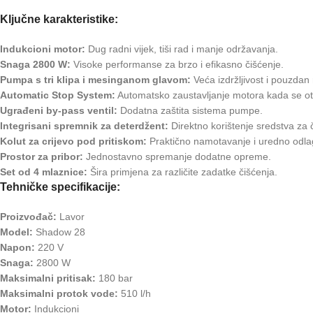
Ključne karakteristike:
Indukcioni motor:
Dug radni vijek, tiši rad i manje održavanja.
Snaga 2800 W:
Visoke performanse za brzo i efikasno čišćenje.
Pumpa s tri klipa i mesinganom glavom:
Veća izdržljivost i pouzdan 
Automatic Stop System:
Automatsko zaustavljanje motora kada se ot
Ugrađeni by-pass ventil:
Dodatna zaštita sistema pumpe.
Integrisani spremnik za deterdžent:
Direktno korištenje sredstva za 
Kolut za crijevo pod pritiskom:
Praktično namotavanje i uredno odlag
Prostor za pribor:
Jednostavno spremanje dodatne opreme.
Set od 4 mlaznice:
Šira primjena za različite zadatke čišćenja.
Tehničke specifikacije:
Proizvođač:
Lavor
Model:
Shadow 28
Napon:
220 V
Snaga:
2800 W
Maksimalni pritisak:
180 bar
Maksimalni protok vode:
510 l/h
Motor:
Indukcioni