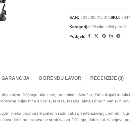
EAN:
8013298218011
SKU:
734
Kategorije:
Visokotlačni perači 
Podijeli:
GARANCIJA
O BRENDU LAVOR
RECENZIJE (0)
ahtjevnijem čišćenju oko kuće, radionice i dvorišta. Zahvaljujući ind
okorne prljavštine s vozila, terasa, fasada, alata i drugih vanjskih pov
m vijeku trajanja i stabilnom radu čak i pri intenzivnijoj upotrebi. Ugr
ćava direktno usisavanje sredstva za čišćenje, dok kolut za crijevo pod