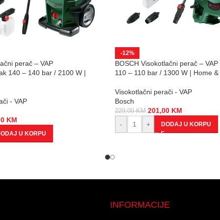
-12%
ačni perač – VAP
BOSCH Visokotlačni perač – VAP
k 140 – 140 bar / 2100 W |
110 – 110 bar / 1300 W | Home 
n
Visokotlačni perači - VAP
ači - VAP
Bosch
201,00
KM
229,00
KM
00
KM
-
+
DODAJ U KORPU
ODAJ U KORPU
INFORMACIJE