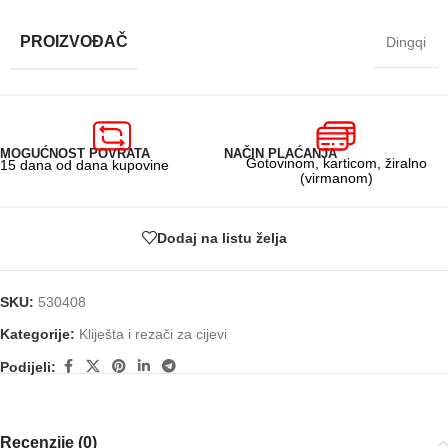
PROIZVOĐAČ
Dingqi
MOGUĆNOST POVRATA
NAČIN PLAĆANJA
Gotovinom, karticom, žiralno
15 dana od dana kupovine
(virmanom)
Dodaj na listu želja
SKU:
530408
Kategorije:
Kliješta i rezači za cijevi
Podijeli:
Recenzije (0)