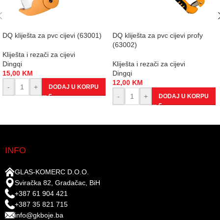
DQ kliješta za pvc cijevi (63001)
DQ kliješta za pvc cijevi profy
(63002)
Kliješta i rezači za cijevi
Dingqi
Kliješta i rezači za cijevi
15,00
KM
Dingqi
12,00
KM
-
+
DODAJ U KORPU
-
+
DODAJ U KORPU
INFO
GLAS-KOMERC D.O.O.
Sviračka 82, Gradačac, BiH
+387 61 904 421
+387 35 821 715
info@gkboje.ba