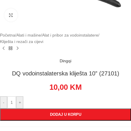
Klikni za uvećavanje
Početna
/
Alati i mašine
/
Alat i pribor za vodoinstalatere
/
Kliješta i rezači za cijevi
Dingqi
DQ vodoinstalaterska kliješta 10” (27101)
10,00
KM
-
+
DODAJ U KORPU