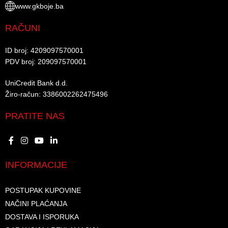
www.gkboje.ba
RAČUNI
ID broj: 4209097570001​
PDV broj: 209097570001 ​
UniCredit Bank d.d.​
Žiro-račun: 3386002262475496​​
PRATITE NAS
INFORMACIJE
POSTUPAK KUPOVINE
NAČINI PLAĆANJA
DOSTAVA I ISPORUKA