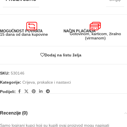
MOGUĆNOST POVRATA
NAČIN PLAĆANJA
Gotovinom, karticom, žiralno
15 dana od dana kupovine
(virmanom)
Dodaj na listu želja
SKU:
530146
Kategorije:
Crijeva, prskalice i nastavci
Podijeli:
Recenzije (0)
Samo logirani kupci koji su kupili ovaj proizvod mogu napisati