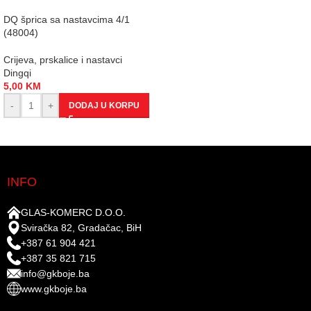
DQ šprica sa nastavcima 4/1
(48004)
Crijeva, prskalice i nastavci
Dingqi
5,00
KM
-
+
DODAJ U KORPU
INFO
GLAS-KOMERC D.O.O.
Sviračka 82, Gradačac, BiH
+387 61 904 421
+387 35 821 715
info@gkboje.ba
www.gkboje.ba