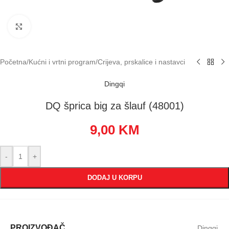
Klikni za uvećavanje
Početna
/
Kućni i vrtni program
/
Crijeva, prskalice i nastavci
Dingqi
DQ šprica big za šlauf (48001)
9,00
KM
-
+
DODAJ U KORPU
PROIZVOĐAČ
Dingqi