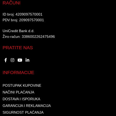
RAČUNI
ID broj: 4209097570001​
PDV broj: 209097570001 ​
UniCredit Bank d.d.​
Žiro-račun: 3386002262475496​​
PRATITE NAS
INFORMACIJE
POSTUPAK KUPOVINE
NAČINI PLAĆANJA
DOSTAVA I ISPORUKA
GARANCIJA I REKLAMACIJA
SIGURNOST PLAĆANJA