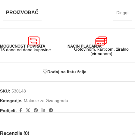
PROIZVOĐAČ
Dingqi
MOGUĆNOST POVRATA
NAČIN PLAĆANJA
Gotovinom, karticom, žiralno
15 dana od dana kupovine
(virmanom)
Dodaj na listu želja
SKU:
530148
Kategorije:
Makaze za živu ogradu
Podijeli:
Recenzije (0)