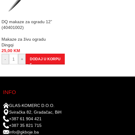
DQ makaze za ogradu 12”
(40401002)
Makaze za živu ogradu
Dingqi
25,00
KM
-
+
DODAJ U KORPU
INFO
GLAS-KOMERC D.O.O.
Sviračka 82, Gradačac, BiH
+387 61 904 421
+387 35 821 715
info@gkboje.ba