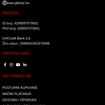
www.gkboje.ba
RAČUNI
ID broj: 4209097570001​
PDV broj: 209097570001 ​
UniCredit Bank d.d.​
Žiro-račun: 3386002262475496​​
PRATITE NAS
INFORMACIJE
POSTUPAK KUPOVINE
NAČINI PLAĆANJA
DOSTAVA I ISPORUKA