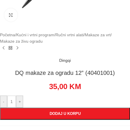
Klikni za uvećavanje
Početna
/
Kućni i vrtni program
/
Ručni vrtni alati
/
Makaze za vrt
/
Makaze za živu ogradu
Dingqi
DQ makaze za ogradu 12” (40401001)
35,00
KM
-
+
DODAJ U KORPU