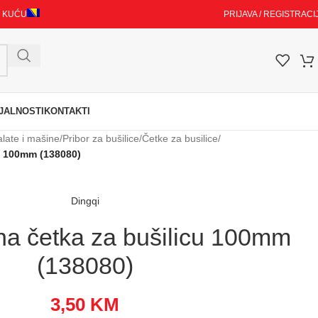
I KUĆU
PRIJAVA / REGISTRACI
JALNOSTI
KONTAKTI
alate i mašine
/
Pribor za bušilice
/
Četke za busilice
/
u 100mm (138080)
Dingqi
na četka za bušilicu 100mm
(138080)
3,50
KM