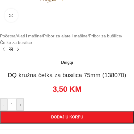
Klikni za uvećavanje
Početna
/
Alati i mašine
/
Pribor za alate i mašine
/
Pribor za bušilice
/
Četke za busilice
Dingqi
DQ kružna četka za busilica 75mm (138070)
3,50
KM
-
+
DODAJ U KORPU