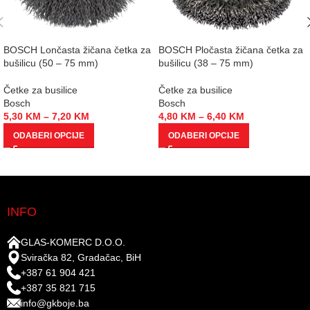
BOSCH Lončasta žičana četka za
BOSCH Pločasta žičana četka za
bušilicu (50 – 75 mm)
bušilicu (38 – 75 mm)
Četke za busilice
Četke za busilice
Bosch
Bosch
5,30
KM
–
7,20
KM
4,80
KM
–
6,40
KM
ODABERI OPCIJE
ODABERI OPCIJE
INFO
GLAS-KOMERC D.O.O.
Sviračka 82, Gradačac, BiH
+387 61 904 421
+387 35 821 715
info@gkboje.ba