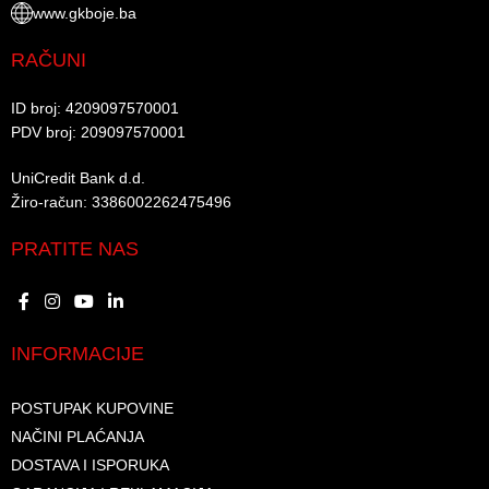
www.gkboje.ba
RAČUNI
ID broj: 4209097570001​
PDV broj: 209097570001 ​
UniCredit Bank d.d.​
Žiro-račun: 3386002262475496​​
PRATITE NAS
INFORMACIJE
POSTUPAK KUPOVINE
NAČINI PLAĆANJA
DOSTAVA I ISPORUKA