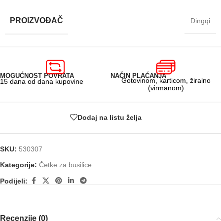
PROIZVOĐAČ
Dingqi
MOGUĆNOST POVRATA
NAČIN PLAĆANJA
Gotovinom, karticom, žiralno
15 dana od dana kupovine
(virmanom)
Dodaj na listu želja
SKU:
530307
Kategorije:
Četke za busilice
Podijeli:
Recenzije (0)